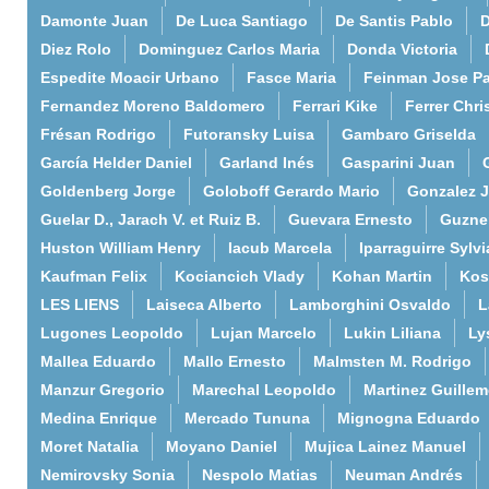
Damonte Juan
De Luca Santiago
De Santis Pablo
D
Diez Rolo
Dominguez Carlos Maria
Donda Victoria
Espedite Moacir Urbano
Fasce Maria
Feinman Jose P
Fernandez Moreno Baldomero
Ferrari Kike
Ferrer Chri
Frésan Rodrigo
Futoransky Luisa
Gambaro Griselda
García Helder Daniel
Garland Inés
Gasparini Juan
Goldenberg Jorge
Goloboff Gerardo Mario
Gonzalez 
Guelar D., Jarach V. et Ruiz B.
Guevara Ernesto
Guzne
Huston William Henry
Iacub Marcela
Iparraguirre Sylvi
Kaufman Felix
Kociancich Vlady
Kohan Martin
Kos
LES LIENS
Laiseca Alberto
Lamborghini Osvaldo
L
Lugones Leopoldo
Lujan Marcelo
Lukin Liliana
Ly
Mallea Eduardo
Mallo Ernesto
Malmsten M. Rodrigo
Manzur Gregorio
Marechal Leopoldo
Martinez Guille
Medina Enrique
Mercado Tununa
Mignogna Eduardo
Moret Natalia
Moyano Daniel
Mujica Lainez Manuel
Nemirovsky Sonia
Nespolo Matias
Neuman Andrés