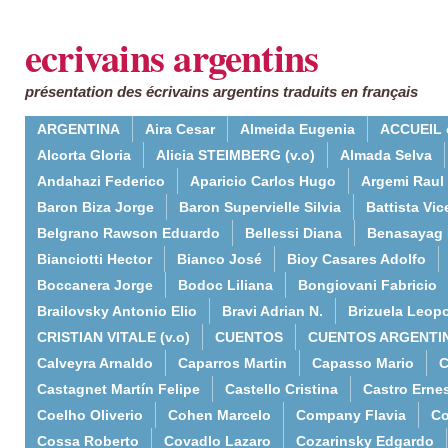
ecrivains argentins
présentation des écrivains argentins traduits en français
ARGENTINA
Aira Cesar
Almeida Eugenia
ACCUEIL 
Alcorta Gloria
Alicia STEIMBERG (v.o)
Almada Selva
Andahazi Federico
Aparicio Carlos Hugo
Argemi Raul
Baron Biza Jorge
Baron Supervielle Silvia
Battista Vic
Belgrano Rawson Eduardo
Bellessi Diana
Benasayag 
Bianciotti Hector
Bianco José
Bioy Casares Adolfo
Boccanera Jorge
Bodoc Liliana
Bongiovani Fabricio
Brailovsky Antonio Elio
Bravi Adrian N.
Brizuela Leop
CRISTIAN VITALE (v.o)
CUENTOS
CUENTOS ARGENTI
Calveyra Arnaldo
Caparros Martin
Capasso Mario
C
Castagnet Martín Felipe
Castello Cristina
Castro Erne
Coelho Oliverio
Cohen Marcelo
Company Flavia
Co
Cossa Roberto
Covadlo Lazaro
Cozarinsky Edgardo