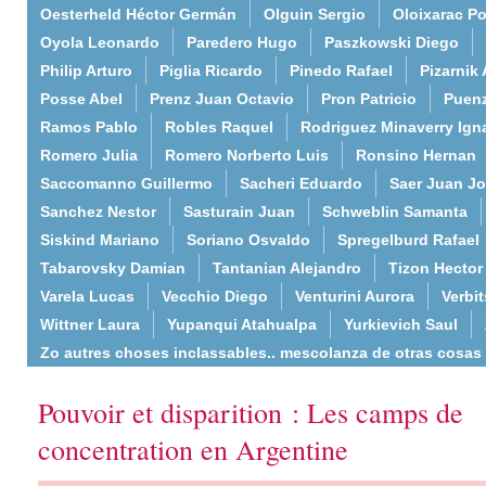
Oesterheld Héctor Germán
Olguin Sergio
Oloixarac Po
Oyola Leonardo
Paredero Hugo
Paszkowski Diego
Philip Arturo
Piglia Ricardo
Pinedo Rafael
Pizarnik 
Posse Abel
Prenz Juan Octavio
Pron Patricio
Puenz
Ramos Pablo
Robles Raquel
Rodriguez Minaverry Ign
Romero Julia
Romero Norberto Luis
Ronsino Hernan
Saccomanno Guillermo
Sacheri Eduardo
Saer Juan J
Sanchez Nestor
Sasturain Juan
Schweblin Samanta
Siskind Mariano
Soriano Osvaldo
Spregelburd Rafael
Tabarovsky Damian
Tantanian Alejandro
Tizon Hector
Varela Lucas
Vecchio Diego
Venturini Aurora
Verbi
Wittner Laura
Yupanqui Atahualpa
Yurkievich Saul
Zo autres choses inclassables.. mescolanza de otras cosas
Pouvoir et disparition : Les camps de
concentration en Argentine