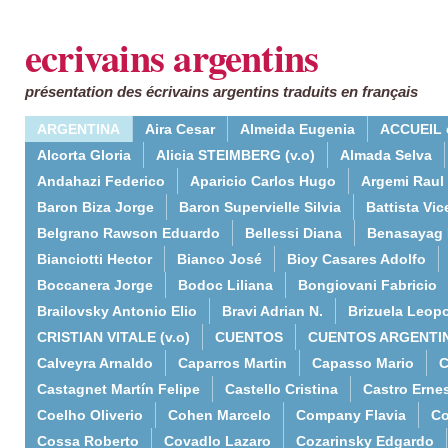
ecrivains argentins
présentation des écrivains argentins traduits en français
ARGENTINA
Aira Cesar
Almeida Eugenia
ACCUEIL 
Alcorta Gloria
Alicia STEIMBERG (v.o)
Almada Selva
Andahazi Federico
Aparicio Carlos Hugo
Argemi Raul
Baron Biza Jorge
Baron Supervielle Silvia
Battista Vic
Belgrano Rawson Eduardo
Bellessi Diana
Benasayag 
Bianciotti Hector
Bianco José
Bioy Casares Adolfo
Boccanera Jorge
Bodoc Liliana
Bongiovani Fabricio
Brailovsky Antonio Elio
Bravi Adrian N.
Brizuela Leop
CRISTIAN VITALE (v.o)
CUENTOS
CUENTOS ARGENTI
Calveyra Arnaldo
Caparros Martin
Capasso Mario
C
Castagnet Martín Felipe
Castello Cristina
Castro Erne
Coelho Oliverio
Cohen Marcelo
Company Flavia
Co
Cossa Roberto
Covadlo Lazaro
Cozarinsky Edgardo