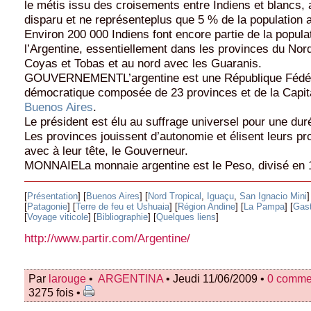
le métis issu des croisements entre Indiens et blancs,
disparu et ne représenteplus que 5 % de la population a
Environ 200 000 Indiens font encore partie de la popula
l’Argentine, essentiellement dans les provinces du Nor
Coyas et Tobas et au nord avec les Guaranis.
GOUVERNEMENTL’argentine est une République Fédé
démocratique composée de 23 provinces et de la Capit
Buenos Aires
.
Le président est élu au suffrage universel pour une dur
Les provinces jouissent d’autonomie et élisent leurs pr
avec à leur tête, le Gouverneur.
MONNAIELa monnaie argentine est le Peso, divisé en 
[
Présentation
] [
Buenos Aires
] [
Nord Tropical
,
Iguaçu
,
San Ignacio Mini
]
[
Patagonie
] [
Terre de feu et Ushuaia
] [
Région Andine
] [
La Pampa
] [
Gas
[
Voyage viticole
] [
Bibliographie
] [
Quelques liens
]
http://www.partir.com/Argentine/
Par
larouge
•
ARGENTINA
• Jeudi 11/06/2009 •
0 comme
3275 fois •