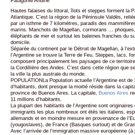
Patagonie Andine
Hautes falaises du littoral, îlots et steppes forment la 
Atlantique. C’est la région de la Péninsule Valdès, relié
par un isthme de 7 kilomètres, paradis des mammifère
marins. Manchots de Magellan, cormorans … phoques, 
éléphants de mer et surtout les baleines franches du su
domicile.
Séparée du continent par le Détroit de Magellan, à l’ex
l’Argentine se trouve la Terre de Feu. Steppes, lacs, for
composent principalement les paysages de ce territoire
la Cordillière des Andes. C’est dans cette région que s
la ville la plus australe du monde.
POPULATIONLa Population actuelle l’Argentine est de 3
d’habitants, dont presque la moitié réside dans la capita
province de Buenos Aires. La capitale,
Buenos Aires
re
11 millions d’habitants.
La plupart des habitants de l’Argentine sont originaires
immigrants les plus nombreux ont étés les italiens, es
allemands et en moindre mesure en provenance de l’Eu
(yougoslaves), de France (Basques surtout) et de Gra
Avec l’arrivée de l’immigration massive européenne (à p