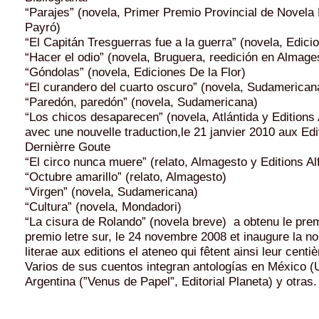
“Parajes” (novela, Primer Premio Provincial de Novela 
Payró)
“El Capitán Tresguerras fue a la guerra” (novela, Edicio
“Hacer el odio” (novela, Bruguera, reedición en Almage
“Góndolas” (novela, Ediciones De la Flor)
“El curandero del cuarto oscuro” (novela, Sudamerican
“Paredón, paredón” (novela, Sudamericana)
“Los chicos desaparecen” (novela, Atlántida y Editions Al
avec une nouvelle traduction,le 21 janvier 2010 aux Edi
Dernièrre Goute
“El circo nunca muere” (relato, Almagesto y Editions Alf
“Octubre amarillo” (relato, Almagesto)
“Virgen” (novela, Sudamericana)
“Cultura” (novela, Mondadori)
“La cisura de Rolando” (novela breve) a obtenu le prem
premio letre sur, le 24 novembre 2008 et inaugure la no
literae aux editions el ateneo qui fêtent ainsi leur cent
Varios de sus cuentos integran antologías en México 
Argentina (”Venus de Papel”, Editorial Planeta) y otras.