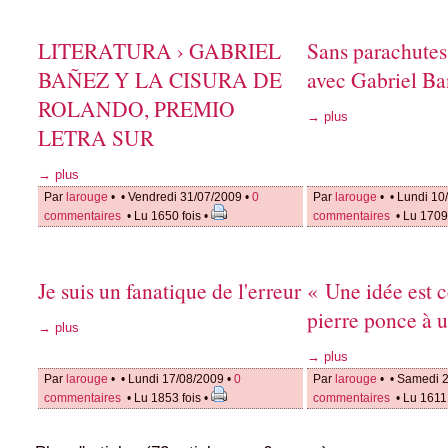
LITERATURA › GABRIEL
Sans parachutes,
BAÑEZ Y LA CISURA DE
avec Gabriel B
ROLANDO, PREMIO
→ plus
LETRA SUR
→ plus
Par
larouge
•
• Vendredi 31/07/2009 •
0
Par
larouge
•
• Lundi 10
commentaires
• Lu 1650 fois •
commentaires
• Lu 1709 
Je suis un fanatique de l'erreur
« Une idée est c
pierre ponce à 
→ plus
→ plus
Par
larouge
•
• Lundi 17/08/2009 •
0
Par
larouge
•
• Samedi 2
commentaires
• Lu 1853 fois •
commentaires
• Lu 1611 