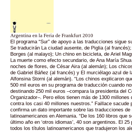
Argentina en la Feria de Frankfurt 2010
El programa “Sur” de apoyo a las traducciones sigue s
Se traducirán La ciudad ausente, de Piglia (al francés);
Borges (al malayo); Un chino en bicicleta, de Ariel Ma
La muerte como efecto secundario, de Ana María Shua (
noches de flores, de César Aira (al alemán); Los chic
de Gabriel Báñez (al francés) y El murciélago azul de la
Alfonsina Storni (al alemán). “Los chinos explicaron que
500 mil euros en su programa de traducción cuando n
destinando 250 mil euros –compara la presidenta del 
Organizador–. Pero ellos tienen más de 1300 millones 
contra los casi 40 millones nuestros.” Faillace sacude 
confirma un dato importante sobre las traducciones de
latinoamericanos en Alemania. “De los 160 libros que se
último año en ‘otros idiomas’, 40 son argentinos. El 25 
todos los títulos latinoamericanos que tradujeron los 