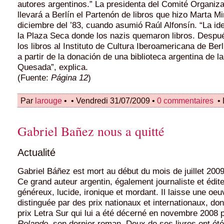
autores argentinos.” La presidenta del Comité Organiz
llevará a Berlín el Partenón de libros que hizo Marta Mi
diciembre del ’83, cuando asumió Raúl Alfonsín. “La id
la Plaza Seca donde los nazis quemaron libros. Desp
los libros al Instituto de Cultura Iberoamericana de Ber
a partir de la donación de una biblioteca argentina de la
Quesada”, explica.
(Fuente:
Página 12
)
Par
larouge
•
• Vendredi 31/07/2009 •
0 commentaires
• 
Gabriel Bañez nous a quitté
Actualité
Gabriel Báñez est mort au début du mois de juillet 2009.
Ce grand auteur argentin, également journaliste et éditeu
généreux, lucide, ironique et mordant. Il laisse une oe
distinguée par des prix nationaux et internationaux, don
prix Letra Sur qui lui a été décerné en novembre 2008
Rolando
, son dernier roman. Deux de ses livres ont ét