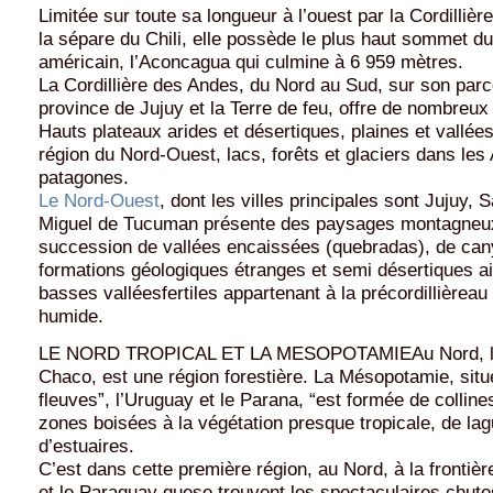
Limitée sur toute sa longueur à l’ouest par la Cordillièr
la sépare du Chili, elle possède le plus haut sommet du
américain, l’Aconcagua qui culmine à 6 959 mètres.
La Cordillière des Andes, du Nord au Sud, sur son parc
province de Jujuy et la Terre de feu, offre de nombreux
Hauts plateaux arides et désertiques, plaines et vallées
région du Nord-Ouest, lacs, forêts et glaciers dans les
patagones.
Le Nord-Ouest
, dont les villes principales sont Jujuy, 
Miguel de Tucuman présente des paysages montagneux
succession de vallées encaissées (quebradas), de ca
formations géologiques étranges et semi désertiques a
basses valléesfertiles appartenant à la précordillièreau
humide.
LE NORD TROPICAL ET LA MESOPOTAMIEAu Nord, la
Chaco, est une région forestière. La Mésopotamie, situ
fleuves”, l’Uruguay et le Parana, “est formée de collin
zones boisées à la végétation presque tropicale, de la
d’estuaires.
C’est dans cette première région, au Nord, à la frontièr
et le Paraguay quese trouvent les spectaculaires chute