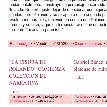
fundamentalmente, construye un personaje encarnado y
Rolando. No sería justo dejar de mencionar que algun
jugadas entre Rolando y su terapeuta en la segunda part
resultan memorables, teniendo en cuenta que Rolando 
crédulo y sumiso, y que su terapeuta se define como in
corriente “lacaniano-peronista”.
Par
larouge
•
• Vendredi 31/07/2009 •
0 commentaires
• 
“LA CISURA DE
Gabriel Báñez, 
ROLANDO” COMIENZA
platense de cult
COLECCION DE
→ plus
NARRATIVA
→ plus
Par
larouge
•
• Vendredi 31/07/2009 •
0
Par
larouge
•
• Vendredi
commentaires
• Lu 1740 fois •
commentaires
• Lu 1664 