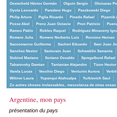
Oesterheld Héctor Germán
Olguin Sergio
Oloixarac Po
Oyola Leonardo
Paredero Hugo
Paszkowski Diego
Philip Arturo
Piglia Ricardo
Pinedo Rafael
Pizarnik 
Posse Abel
Prenz Juan Octavio
Pron Patricio
Puenz
Ramos Pablo
Robles Raquel
Rodriguez Minaverry Ign
Romero Julia
Romero Norberto Luis
Ronsino Hernan
Saccomanno Guillermo
Sacheri Eduardo
Saer Juan J
Sanchez Nestor
Sasturain Juan
Schweblin Samanta
Siskind Mariano
Soriano Osvaldo
Spregelburd Rafael
Tabarovsky Damian
Tantanian Alejandro
Tizon Hector
Varela Lucas
Vecchio Diego
Venturini Aurora
Verbi
Wittner Laura
Yupanqui Atahualpa
Yurkievich Saul
Zo autres choses inclassables.. mescolanza de otras cosas
Argentine, mon pays
présentation du pays