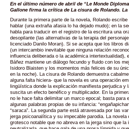
En el último número de abril de “Le Monde Diplom
Gallone firma la crítica de
La cisura de Rolando
. La
Durante la primera parte de la novela, Rolando escrib
hablar (una extraña afasia lo ha dejado mudo); en la s
habla para traducir en el registro de la escritura una or
desopilante (las alternativas de la terapia del personaje
licenciado Danilo Moran). Si se acepta que los libros di
(un intercambio inevitable que ninguna relación recono
influencia deliberada o la académica intertextualidad), 
Báñez mantiene un diálogo fecundo y fluido con los me
Isidoro Blaisten y los momentos más felices de su úni
en la noche). La cisura de Rolando demuestra cabalme
alguna falta hiciera- que la novela es una operación e
lingüística donde la explicación manifiesta perjudica y 
suscita un efecto benéfico y multiplicador. En la primera
no le hace falta delimitar un marco epocal; basta para
algunas palabras propias de su infancia: “engañapichan
“saraca”. La segunda parte está atravesada por las var
jerga psicoanalítica y su impecable parodia. La novela
grotesco notable que no abreva en la jerga sino que la
neutralizarla, que hace gala de una prosa límpida y que