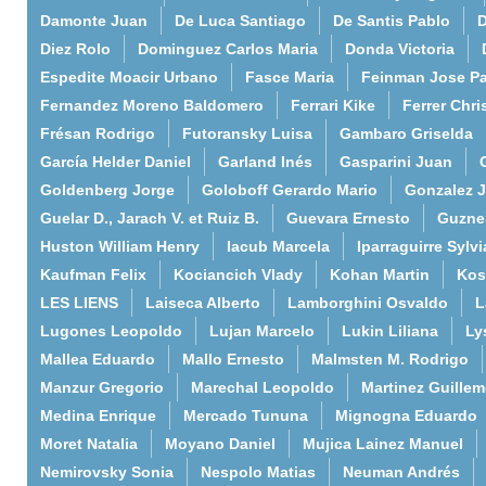
Damonte Juan
De Luca Santiago
De Santis Pablo
D
Diez Rolo
Dominguez Carlos Maria
Donda Victoria
Espedite Moacir Urbano
Fasce Maria
Feinman Jose P
Fernandez Moreno Baldomero
Ferrari Kike
Ferrer Chri
Frésan Rodrigo
Futoransky Luisa
Gambaro Griselda
García Helder Daniel
Garland Inés
Gasparini Juan
Goldenberg Jorge
Goloboff Gerardo Mario
Gonzalez 
Guelar D., Jarach V. et Ruiz B.
Guevara Ernesto
Guzne
Huston William Henry
Iacub Marcela
Iparraguirre Sylvi
Kaufman Felix
Kociancich Vlady
Kohan Martin
Kos
LES LIENS
Laiseca Alberto
Lamborghini Osvaldo
L
Lugones Leopoldo
Lujan Marcelo
Lukin Liliana
Ly
Mallea Eduardo
Mallo Ernesto
Malmsten M. Rodrigo
Manzur Gregorio
Marechal Leopoldo
Martinez Guille
Medina Enrique
Mercado Tununa
Mignogna Eduardo
Moret Natalia
Moyano Daniel
Mujica Lainez Manuel
Nemirovsky Sonia
Nespolo Matias
Neuman Andrés