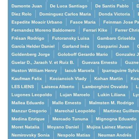
Damonte Juan
De Luca Santiago
De Santis Pablo
D
Diez Rolo
Dominguez Carlos Maria
Donda Victoria
Espedite Moacir Urbano
Fasce Maria
Feinman Jose P
Fernandez Moreno Baldomero
Ferrari Kike
Ferrer Chri
Frésan Rodrigo
Futoransky Luisa
Gambaro Griselda
García Helder Daniel
Garland Inés
Gasparini Juan
Goldenberg Jorge
Goloboff Gerardo Mario
Gonzalez 
Guelar D., Jarach V. et Ruiz B.
Guevara Ernesto
Guzne
Huston William Henry
Iacub Marcela
Iparraguirre Sylvi
Kaufman Felix
Kociancich Vlady
Kohan Martin
Kos
LES LIENS
Laiseca Alberto
Lamborghini Osvaldo
L
Lugones Leopoldo
Lujan Marcelo
Lukin Liliana
Ly
Mallea Eduardo
Mallo Ernesto
Malmsten M. Rodrigo
Manzur Gregorio
Marechal Leopoldo
Martinez Guille
Medina Enrique
Mercado Tununa
Mignogna Eduardo
Moret Natalia
Moyano Daniel
Mujica Lainez Manuel
Nemirovsky Sonia
Nespolo Matias
Neuman Andrés