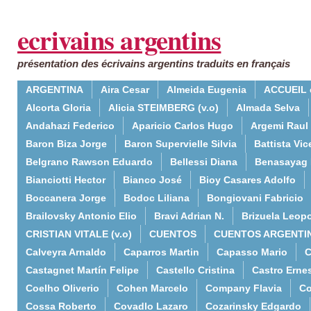
ecrivains argentins
présentation des écrivains argentins traduits en français
ARGENTINA
Aira Cesar
Almeida Eugenia
ACCUEIL 
Alcorta Gloria
Alicia STEIMBERG (v.o)
Almada Selva
Andahazi Federico
Aparicio Carlos Hugo
Argemi Raul
Baron Biza Jorge
Baron Supervielle Silvia
Battista Vic
Belgrano Rawson Eduardo
Bellessi Diana
Benasayag 
Bianciotti Hector
Bianco José
Bioy Casares Adolfo
Boccanera Jorge
Bodoc Liliana
Bongiovani Fabricio
Brailovsky Antonio Elio
Bravi Adrian N.
Brizuela Leop
CRISTIAN VITALE (v.o)
CUENTOS
CUENTOS ARGENTI
Calveyra Arnaldo
Caparros Martin
Capasso Mario
C
Castagnet Martín Felipe
Castello Cristina
Castro Erne
Coelho Oliverio
Cohen Marcelo
Company Flavia
Co
Cossa Roberto
Covadlo Lazaro
Cozarinsky Edgardo