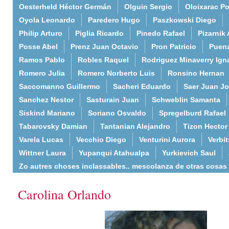
Oesterheld Héctor Germán
Olguin Sergio
Oloixarac Po
Oyola Leonardo
Paredero Hugo
Paszkowski Diego
Philip Arturo
Piglia Ricardo
Pinedo Rafael
Pizarnik 
Posse Abel
Prenz Juan Octavio
Pron Patricio
Puenz
Ramos Pablo
Robles Raquel
Rodriguez Minaverry Ign
Romero Julia
Romero Norberto Luis
Ronsino Hernan
Saccomanno Guillermo
Sacheri Eduardo
Saer Juan J
Sanchez Nestor
Sasturain Juan
Schweblin Samanta
Siskind Mariano
Soriano Osvaldo
Spregelburd Rafael
Tabarovsky Damian
Tantanian Alejandro
Tizon Hector
Varela Lucas
Vecchio Diego
Venturini Aurora
Verbi
Wittner Laura
Yupanqui Atahualpa
Yurkievich Saul
Zo autres choses inclassables.. mescolanza de otras cosas
Carolina Orlando