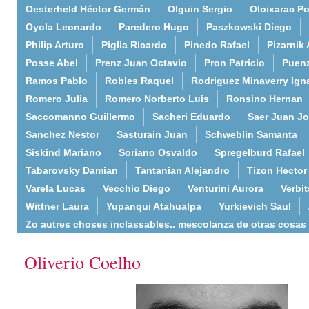
Oesterheld Héctor Germán
Olguin Sergio
Oloixarac Po
Oyola Leonardo
Paredero Hugo
Paszkowski Diego
Philip Arturo
Piglia Ricardo
Pinedo Rafael
Pizarnik 
Posse Abel
Prenz Juan Octavio
Pron Patricio
Puenz
Ramos Pablo
Robles Raquel
Rodriguez Minaverry Ign
Romero Julia
Romero Norberto Luis
Ronsino Hernan
Saccomanno Guillermo
Sacheri Eduardo
Saer Juan J
Sanchez Nestor
Sasturain Juan
Schweblin Samanta
Siskind Mariano
Soriano Osvaldo
Spregelburd Rafael
Tabarovsky Damian
Tantanian Alejandro
Tizon Hector
Varela Lucas
Vecchio Diego
Venturini Aurora
Verbi
Wittner Laura
Yupanqui Atahualpa
Yurkievich Saul
Zo autres choses inclassables.. mescolanza de otras cosas
Oliverio Coelho