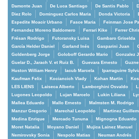
Damonte Juan
De Luca Santiago
De Santis Pablo
D
Diez Rolo
Dominguez Carlos Maria
Donda Victoria
Espedite Moacir Urbano
Fasce Maria
Feinman Jose P
Fernandez Moreno Baldomero
Ferrari Kike
Ferrer Chri
Frésan Rodrigo
Futoransky Luisa
Gambaro Griselda
García Helder Daniel
Garland Inés
Gasparini Juan
Goldenberg Jorge
Goloboff Gerardo Mario
Gonzalez 
Guelar D., Jarach V. et Ruiz B.
Guevara Ernesto
Guzne
Huston William Henry
Iacub Marcela
Iparraguirre Sylvi
Kaufman Felix
Kociancich Vlady
Kohan Martin
Kos
LES LIENS
Laiseca Alberto
Lamborghini Osvaldo
L
Lugones Leopoldo
Lujan Marcelo
Lukin Liliana
Ly
Mallea Eduardo
Mallo Ernesto
Malmsten M. Rodrigo
Manzur Gregorio
Marechal Leopoldo
Martinez Guille
Medina Enrique
Mercado Tununa
Mignogna Eduardo
Moret Natalia
Moyano Daniel
Mujica Lainez Manuel
Nemirovsky Sonia
Nespolo Matias
Neuman Andrés