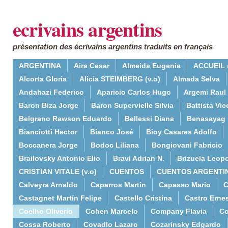
ecrivains argentins
présentation des écrivains argentins traduits en français
ARGENTINA
Aira Cesar
Almeida Eugenia
ACCUEIL 
Alcorta Gloria
Alicia STEIMBERG (v.o)
Almada Selva
Andahazi Federico
Aparicio Carlos Hugo
Argemi Raul
Baron Biza Jorge
Baron Supervielle Silvia
Battista Vic
Belgrano Rawson Eduardo
Bellessi Diana
Benasayag 
Bianciotti Hector
Bianco José
Bioy Casares Adolfo
Boccanera Jorge
Bodoc Liliana
Bongiovani Fabricio
Brailovsky Antonio Elio
Bravi Adrian N.
Brizuela Leop
CRISTIAN VITALE (v.o)
CUENTOS
CUENTOS ARGENTI
Calveyra Arnaldo
Caparros Martin
Capasso Mario
C
Castagnet Martín Felipe
Castello Cristina
Castro Erne
Coelho Oliverio
Cohen Marcelo
Company Flavia
Co
Cossa Roberto
Covadlo Lazaro
Cozarinsky Edgardo