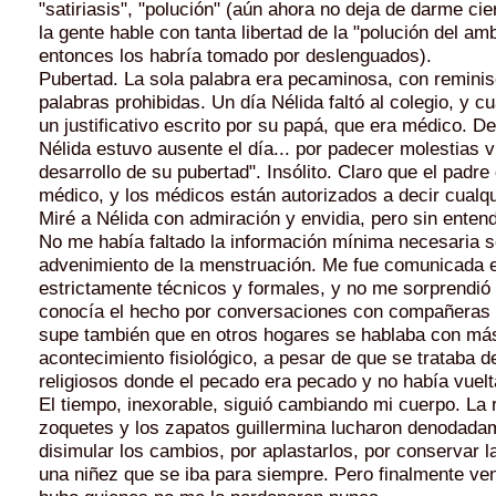
"satiriasis", "polución" (aún ahora no deja de darme ci
la gente hable con tanta libertad de la "polución del am
entonces los habría tomado por deslen­guados).
Pubertad. La sola palabra era pecaminosa, con re­mini
palabras prohibidas. Un día Nélida faltó al colegio, y cu
un jus­tificativo escrito por su papá, que era médico. De
Nélida estuvo ausente el día... por padecer molestias v
desarrollo de su puber­tad". Insólito. Claro que el padre
mé­dico, y los médicos están autorizados a decir cual­qu
Miré a Nélida con admiración y en­vidia, pero sin entend
No me había faltado la información mínima nece­saria s
advenimiento de la menstruación. Me fue comunicada 
estrictamente técnicos y formales, y no me sorprendió
conocía el hecho por conversaciones con compañeras d
supe también que en otros hogares se habla­ba con más
acontecimiento fisiológi­co, a pesar de que se trataba 
religiosos donde el pecado era pecado y no había vuelt
El tiempo, inexorable, siguió cambiando mi cuer­po. La ro
zoquetes y los zapatos guillermina lucharon denodada
disimular los cambios, por aplastarlos, por conservar la
una niñez que se iba para siempre. Pero fi­nalmente ve