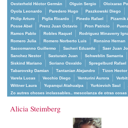
Oesterheld Héctor Germán
Olguin Sergio
Oloixarac Po
Oyola Leonardo
Paredero Hugo
Paszkowski Diego
Philip Arturo
Piglia Ricardo
Pinedo Rafael
Pizarnik 
Posse Abel
Prenz Juan Octavio
Pron Patricio
Puenz
Ramos Pablo
Robles Raquel
Rodriguez Minaverry Ign
Romero Julia
Romero Norberto Luis
Ronsino Hernan
Saccomanno Guillermo
Sacheri Eduardo
Saer Juan J
Sanchez Nestor
Sasturain Juan
Schweblin Samanta
Siskind Mariano
Soriano Osvaldo
Spregelburd Rafael
Tabarovsky Damian
Tantanian Alejandro
Tizon Hector
Varela Lucas
Vecchio Diego
Venturini Aurora
Verbi
Wittner Laura
Yupanqui Atahualpa
Yurkievich Saul
Zo autres choses inclassables.. mescolanza de otras cosas
Alicia Steimberg