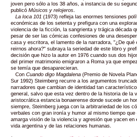
joven pero sólo a los 38 años, a instancia de su segun
publicó
Músicos y relojeros
.
La loca 101
(1973) refleja las enormes tensiones polí
económicas de los setenta y prefigura con una explorac
violencia de la ficción, la sangrienta y trágica década q
pesar de ser las cómicas confesiones de una desespe
casa y escritora, el lamento de la narradora, "¿De qué
reirnos ahora?" subraya la seriedad de este libro y pref
decisión que hizo la autor en 1976 cuando sus dos hij
del primer matrimonio emigraron a Roma ya que empeza
se temía que desaparecieran.
Con
Cuando digo Magdalena
(Premio de Novela Plane
Sur 1992) Steimberg recurre a los argumentos truncado
narradores que cambian de identidad tan característic
general, salvo que esta vez dentro de la historia de la v
aristocrática estancia bonaerense donde sucede un ho
siempre, Steimberg juega con la arbitrariedad de los c
verbales con gran ironía y humor al mismo tiempo que
amarga visión de la violencia y agresión que yacen en e
vida argentina y de las relaciones humanas.