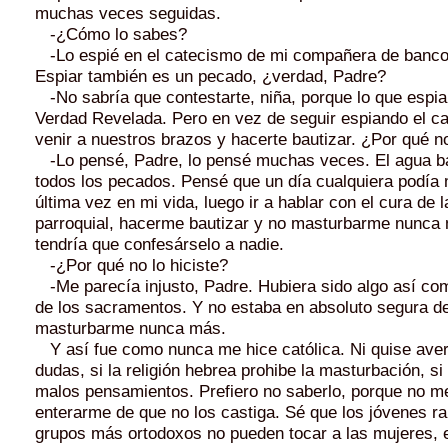
muchas veces seguidas.
-¿Cómo lo sabes?
-Lo espié en el catecismo de mi compañera de banco 
Espiar también es un pecado, ¿verdad, Padre?
-No sabría que contestarte, niña, porque lo que espia
Verdad Revelada. Pero en vez de seguir espiando el c
venir a nuestros brazos y hacerte bautizar. ¿Por qué no
-Lo pensé, Padre, lo pensé muchas veces. El agua ba
todos los pecados. Pensé que un día cualquiera podía
última vez en mi vida, luego ir a hablar con el cura de l
parroquial, hacerme bautizar y no masturbarme nunca
tendría que confesárselo a nadie.
-¿Por qué no lo hiciste?
-Me parecía injusto, Padre. Hubiera sido algo así c
de los sacramentos. Y no estaba en absoluto segura de
masturbarme nunca más.
Y así fue como nunca me hice católica. Ni quise averi
dudas, si la religión hebrea prohibe la masturbación, si
malos pensamientos. Prefiero no saberlo, porque no m
enterarme de que no los castiga. Sé que los jóvenes ra
grupos más ortodoxos no pueden tocar a las mujeres, 