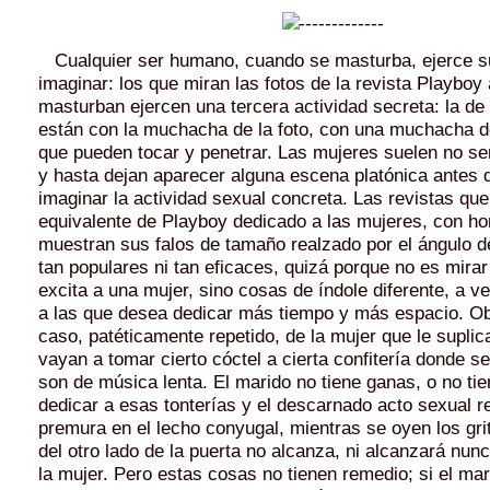
Cualquier ser humano, cuando se masturba, ejerce s
imaginar: los que miran las fotos de la revista Playboy
masturban ejercen una tercera actividad secreta: la de
están con la muchacha de la foto, con una muchacha d
que pueden tocar y penetrar. Las mujeres suelen no ser
y hasta dejan aparecer alguna escena platónica antes d
imaginar la actividad sexual concreta. Las revistas que
equivalente de Playboy dedicado a las mujeres, con h
muestran sus falos de tamaño realzado por el ángulo de
tan populares ni tan eficaces, quizá porque no es mirar 
excita a una mujer, sino cosas de índole diferente, a v
a las que desea dedicar más tiempo y más espacio. O
caso, patéticamente repetido, de la mujer que le suplic
vayan a tomar cierto cóctel a cierta confitería donde se
son de música lenta. El marido no tiene ganas, o no ti
dedicar a esas tonterías y el descarnado acto sexual r
premura en el lecho conyugal, mientras se oyen los gri
del otro lado de la puerta no alcanza, ni alcanzará nunc
la mujer. Pero estas cosas no tienen remedio; si el mar