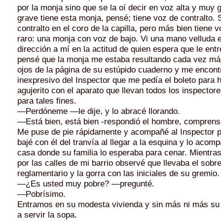
por la monja sino que se la oí de­cir en voz alta y muy
grave tiene esta monja, pensé; tiene voz de contralto
contralto en el coro de la capilla, pero más bien tiene 
raro: una monja con voz de bajo. Vi una mano velluda 
dirección a mí en la actitud de quien espera que le entr
pensé que la monja me estaba resultando cada vez más
ojos de la página de su estúpi­do cuaderno y me encontr
inexpresivo del Inspector que me pedía el boleto para 
agujerito con el aparato que llevan todos los inspec­tor
para tales fines.
—Perdóneme —le dije, y lo abracé llorando.
—Está bien, está bien -respondió el hombre, comprens
Me puse de pie rápidamente y acompañé al Ins­pector po
bajé con él del tranvía al llegar a la esquina y lo acom
casa donde su familia lo esperaba para cenar. Mientr
por las calles de mi barrio observé que llevaba el sobr
reglamentario y la gorra con las ini­ciales de su gremio.
—¿Es usted muy pobre? —pregunté.
—Pobrísimo.
Entramos en su modesta vivienda y sin más ni más s
a servir la sopa.