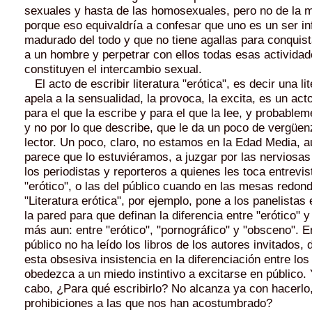
sexuales y hasta de las homosexuales, pero no de la 
porque eso equivaldría a confesar que uno es un ser inf
madurado del todo y que no tiene agallas para conquist
a un hombre y perpetrar con ellos todas esas activida
constituyen el intercambio sexual.
El acto de escribir literatura "erótica", es decir una li
apela a la sensualidad, la provoca, la excita, es un act
para el que la escribe y para el que la lee, y probablem
y no por lo que describe, que le da un poco de vergüenz
lector. Un poco, claro, no estamos en la Edad Media, 
parece que lo estuviéramos, a juzgar por las nerviosa
los periodistas y reporteros a quienes les toca entrevis
"erótico", o las del público cuando en las mesas redon
"Literatura erótica", por ejemplo, pone a los panelistas
la pared para que definan la diferencia entre "erótico" y
más aun: entre "erótico", "pornográfico" y "obsceno". E
público no ha leído los libros de los autores invitados
esta obsesiva insistencia en la diferenciación entre los
obedezca a un miedo instintivo a excitarse en público. Y,
cabo, ¿Para qué escribirlo? No alcanza ya con hacerlo
prohibiciones a las que nos han acostumbrado?