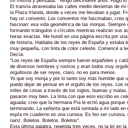
mí misma y pensaba: "Tengo diecinueve años. Hago lo 
El tranvía atravesaba las calles medio desiertas de mi 
la Plaza Irlanda, donde a veces me llevaban a jugar. Fr
hay un con­vento. Los conventos me fascinaban, creo 
fascinan: esa vida geométrica de las monjas. Siempre e
formando triángulos o círcu­los mientras realizan sus a
horas exactas. Me hundí en una página escrita por una
de historia. Hablaba de los reyes de España y estaba es
muy pequeña, con tinta de co­lor celeste. Comencé a lee
Decía:
"Los reyes de España siempre fueron españoles y cató
de diversos nombres y rostros y eran todos muy orgul
orgullosos de ser reyes, claro, no es para menos.
Yo que soy monja y por lo tanto soy más humil­de que 
puedo dejar de pensar en el orgullo de los reyes. Los r
miles de cosas a través de los siglos, buenas y malas,
pasaron muy bien. La tinta con que esto escribo es cel
aguada; creo que la hermana Pía le echó agua porque 
terminando. La señorita que está sentada a mi lado en e
espía mi cuaderno es una curiosa. Es feo ser curiosa, s
nariz. Boletos. Boletos. Boletos".
Esta última palabra, repetida tres veces, no la leí en la