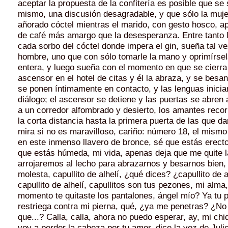
aceptar la propuesta de la confitería es posible que se s
mismo, una discusión desagradable, y que sólo la muje
añorado cóctel mientras el marido, con gesto hosco, ap
de café más amargo que la desesperanza. Entre tanto l
cada sorbo del cóctel donde impera el gin, sueña tal ve
hombre, uno que con sólo tomarle la mano y oprimírsel
entera, y luego sueña con el momento en que se cierra 
ascensor en el hotel de citas y él la abraza, y se besa
se ponen íntimamente en contacto, y las lenguas inicia
diálogo; el ascensor se detiene y las puertas se abre
a un corredor alfombrado y desierto, los amantes reco
la corta distancia hasta la primera puerta de las que da
mira si no es maravilloso, cariño: número 18, el mismo
en este inmenso llavero de bronce, sé que estás erecto
que estás húmeda, mi vida, apenas deja que me quite 
arrojaremos al lecho para abrazarnos y besarnos bien, 
molesta, capullito de alhelí, ¿qué dices? ¿capullito de 
capullito de alhelí, capullitos son tus pezones, mi alma
momento te quitaste los pantalones, ángel mío? Ya tu p
restriega contra mi pierna, qué, ¿ya me penetras? ¿N
que...? Calla, calla, ahora no puedo esperar, ay, mi chiq
voy a perder la cabeza por tu amor, dice la voz de Julio