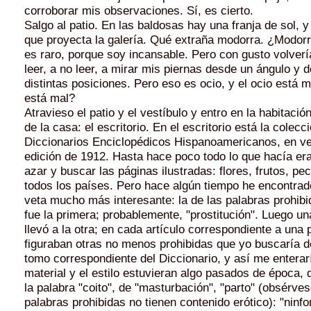
corroborar mis observaciones. Sí, es cierto.
Salgo al patio. En las baldosas hay una franja de sol, 
que proyecta la galería. Qué extraña modorra. ¿Modor
es raro, porque soy incansable. Pero con gusto volverí
leer, a no leer, a mirar mis piernas desde un ángulo y 
distintas posiciones. Pero eso es ocio, y el ocio está 
está mal?
Atravieso el patio y el vestíbulo y entro en la habi­taci
de la casa: el escritorio. En el escritorio está la colecc
Diccionarios En­ciclopédicos Hispanoamericanos, en ve
edición de 1912. Hasta hace poco todo lo que hacía era
azar y buscar las páginas ilustradas: flores, frutos, p
todos los países. Pero hace algún tiempo he encontrad
veta mucho más interesante: la de las pa­labras prohib
fue la primera; pro­bablemente, "prostitución". Luego u
llevó a la otra; en cada artículo correspondiente a una 
figuraban otras no menos prohibidas que yo buscaría d
tomo correspondiente del Diccionario, y así me enterar
material y el estilo estuvieran algo pasados de época, d
la palabra "coito", de "masturbación", "parto" (obsérve
palabras prohibidas no tienen contenido erótico): "ninf