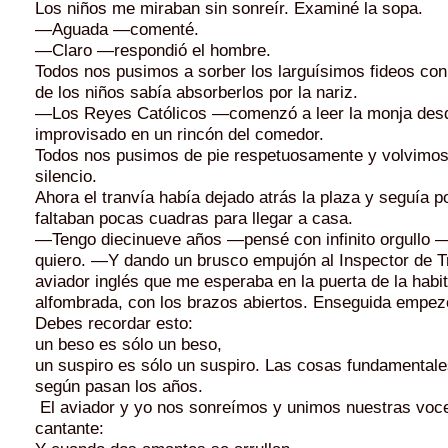
Los niños me miraban sin sonreír. Examiné la sopa.
—Aguada —comenté.
—Claro —respondió el hombre.
Todos nos pusimos a sorber los larguísimos fideos con
de los niños sabía absorberlos por la nariz.
—Los Reyes Católicos —comenzó a leer la monja desd
improvisado en un rincón del comedor.
Todos nos pusimos de pie respetuosamente y vol­vimos
silencio.
Ahora el tranvía había dejado atrás la plaza y se­guía 
faltaban pocas cuadras para llegar a casa.
—Tengo diecinueve años —pensé con infinito or­gullo 
quiero. —Y dando un brusco empujón al Inspector de Tr
aviador inglés que me esperaba en la puerta de la habi
alfombrada, con los brazos abiertos. Enseguida em­pez
Debes recordar esto:
un beso es sólo un beso,
un suspiro es sólo un suspiro. Las cosas fundamentales
según pasan los años.
El aviador y yo nos sonreímos y unimos nuestras voce
cantante: