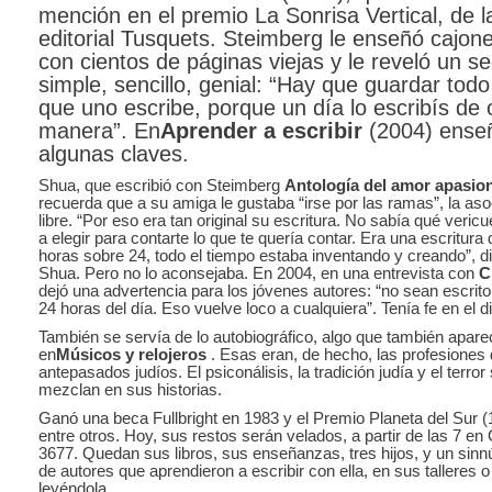
mención en el premio La Sonrisa Vertical, de l
editorial Tusquets. Steimberg le enseñó cajon
con cientos de páginas viejas y le reveló un s
simple, sencillo, genial: “Hay que guardar todo
que uno escribe, porque un día lo escribís de 
manera”. En
Aprender a escribir
(2004) ense
algunas claves.
Shua, que escribió con Steimberg
Antología del amor apasio
recuerda que a su amiga le gustaba “irse por las ramas”, la aso
libre. “Por eso era tan original su escritura. No sabía qué vericu
a elegir para contarte lo que te quería contar. Era una escritura
horas sobre 24, todo el tiempo estaba inventando y creando”, d
Shua. Pero no lo aconsejaba. En 2004, en una entrevista con
C
dejó una advertencia para los jóvenes autores: “no sean escrito
24 horas del día. Eso vuelve loco a cualquiera”. Tenía fe en el d
También se servía de lo autobiográfico, algo que también apare
en
Músicos y relojeros
. Esas eran, de hecho, las profesiones
antepasados judíos. El psiconálisis, la tradición judía y el terror
mezclan en sus historias.
Ganó una beca Fullbright en 1983 y el Premio Planeta del Sur (
entre otros. Hoy, sus restos serán velados, a partir de las 7 e
3677. Quedan sus libros, sus enseñanzas, tres hijos, y un sin
de autores que aprendieron a escribir con ella, en sus talleres o
leyéndola.