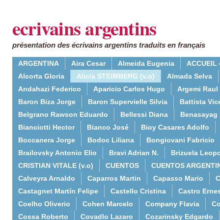
ecrivains argentins
présentation des écrivains argentins traduits en français
ARGENTINA
Aira Cesar
Almeida Eugenia
ACCUEIL 
Alcorta Gloria
Alicia STEIMBERG (v.o)
Almada Selva
Andahazi Federico
Aparicio Carlos Hugo
Argemi Raul
Baron Biza Jorge
Baron Supervielle Silvia
Battista Vic
Belgrano Rawson Eduardo
Bellessi Diana
Benasayag 
Bianciotti Hector
Bianco José
Bioy Casares Adolfo
Boccanera Jorge
Bodoc Liliana
Bongiovani Fabricio
Brailovsky Antonio Elio
Bravi Adrian N.
Brizuela Leop
CRISTIAN VITALE (v.o)
CUENTOS
CUENTOS ARGENTI
Calveyra Arnaldo
Caparros Martin
Capasso Mario
C
Castagnet Martín Felipe
Castello Cristina
Castro Erne
Coelho Oliverio
Cohen Marcelo
Company Flavia
Co
Cossa Roberto
Covadlo Lazaro
Cozarinsky Edgardo