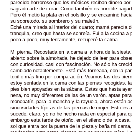
parecido horroroso que los médicos reciban dinero por 
sagrado arte de curar. Como también es horrible pagar
Pero él metió la plata en el bolsillo y se encaminó haci
su sobretodo, su sombrero y su maletín.
Eché una mirada al interior del cuarto; mamá pa­recía 
tranquila, creo que hasta se sonreía. Fui a la cocina a 
poco a poco, muy lentamente, recuperé la calma.
Mi pierna. Recostada en la cama a la hora de la siesta,
abierto sobre la almohada, he de­jado de leer para obse
con curiosidad, casi con fascinación. No sólo ha crecid
cambiado notablemente. Está más torneada, con la pantor
tobillo más fino por comparación. Veamos las dos piern
estoy sentada en la cama con las piernas recogidas, la
pies bien apoyadas en la sábana. Estas que hasta ayer
nena, no muy diferen­tes de las de un varón, aptas para e
monopatín, para la mancha y la rayuela, ahora están a
sinuosidades típicas de las piernas de mujer. Esto es 
sucede, claro, yo no he hecho nada en especial para q
em­bargo esta tarde de otoño, en el silencio de la casa,
sol que entra por la puerta de la pieza y baña mi cam