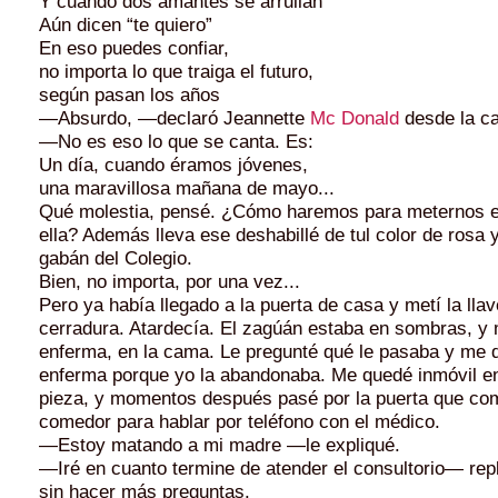
Y cuando dos amantes se arrullan
Aún dicen “te quiero”
En eso puedes confiar,
no importa lo que traiga el futuro,
según pasan los años
—Absurdo, —declaró Jeannette
Mc Donald
desde la c
—No es eso lo que se canta. Es:
Un día, cuando éramos jóvenes,
una maravillosa mañana de mayo...
Qué molestia, pensé. ¿Cómo haremos para meter­nos 
ella? Además lleva ese deshabillé de tul color de rosa y
gabán del Colegio.
Bien, no importa, por una vez...
Pero ya había llegado a la puerta de casa y metí la llav
cerradura. Atardecía. El zagúán esta­ba en sombras, 
enferma, en la cama. Le pregunté qué le pasaba y me di
enferma porque yo la abandonaba. Me que­dé inmóvil en
pieza, y momentos después pasé por la puerta que co
comedor para hablar por teléfono con el mé­dico.
—Estoy matando a mi madre —le expliqué.
—Iré en cuanto termine de atender el consultorio— rep
sin hacer más preguntas.