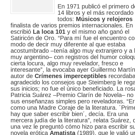
En 1971 publicó el primero d
14 libros y el más recordado
todos:
Músicos y relojeros
finalista de varios premios internacionales. En
escribió
La loca 101
y el mismo año ganó el
Satiricón de Oro. “Para mí fue el encuentro c
modo de decir muy diferente al que estaba
acostumbrado –tenía algo muy extranjero y a 
muy argentino– con registros del humor coloqu
cierta locura, algo muy revelador, fresco e
interesante”, la evocaba ayer Guillermo Martín
autor de
Crímenes imperceptibles
recordab
agradecido los consejos que Steimberg le reg
sus inicios; no fue el único beneficiado. La ros
Patricia Suárez –Premio Clarín de Novela– no 
sus enseñanzas simples pero reveladoras. “E
como una Madre Coraje de la literatura. ´Prim
hay que saber escribir bien´, decía. Era una
mercera judía de la literatura”, relata Suárez,
una vez le preguntó cómo hizo para escribir s
novela erótica
Amatista
(1989), que le valió u