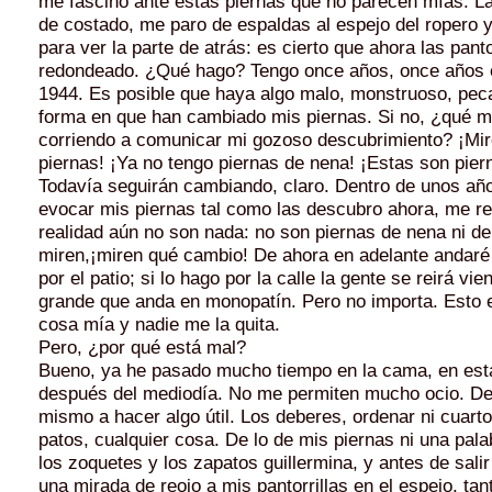
me fascino ante estas piernas que no parecen mías. La
de costado, me paro de espaldas al espejo del ropero y 
para ver la parte de atrás: es cierto que ahora las panto
redondeado. ¿Qué hago? Tengo once años, once años e
1944. Es posible que haya algo malo, monstruoso, pec
forma en que han cambiado mis piernas. Si no, ¿qué me
corriendo a comunicar mi gozoso descubrimiento? ¡Mir
piernas! ¡Ya no tengo piernas de nena! ¡Estas son pier
Todavía seguirán cambiando, claro. Dentro de unos año
evocar mis piernas tal como las descubro ahora, me rei
realidad aún no son nada: no son piernas de nena ni de
miren,¡miren qué cambio! De ahora en adelante andar
por el patio; si lo hago por la calle la gente se reirá vie
grande que anda en monopatín. Pero no importa. Esto 
cosa mía y nadie me la quita.
Pero, ¿por qué está mal?
Bueno, ya he pasado mucho tiempo en la cama, en est
después del mediodía. No me permiten mucho ocio. D
mismo a hacer algo útil. Los deberes, ordenar ni cuarto
patos, cualquier cosa. De lo de mis piernas ni una pal
los zoquetes y los zapatos guiller­mina, y antes de sali
una mirada de reojo a mis pantorrillas en el espejo, tan