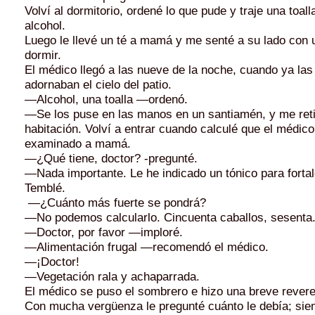
Volví al dormitorio, ordené lo que pude y traje una toall
alcohol.
Luego le llevé un té a mamá y me senté a su lado con u
dormir.
El médico llegó a las nueve de la noche, cuando ya las 
adornaban el cielo del patio.
—Alcohol, una toalla —ordenó.
—Se los puse en las manos en un santiamén, y me reti
habitación. Volví a entrar cuando calculé que el médic
examinado a mamá.
—¿Qué tiene, doctor? -pregunté.
—Nada importante. Le he indicado un tónico pa­ra fortal
Temblé.
—¿Cuánto más fuerte se pondrá?
—No podemos calcularlo. Cincuenta caballos, sesenta
—Doctor, por favor —imploré.
—Alimentación frugal —recomendó el médico.
—¡Doctor!
—Vegetación rala y achaparrada.
El médico se puso el sombrero e hizo una breve reveren
Con mucha vergüenza le pregunté cuánto le debía; si