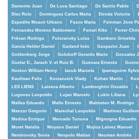
Damonte Juan
De Luca Santiago
De Santis Pablo
D
Diez Rolo
Dominguez Carlos Maria
Donda Victoria
Espedite Moacir Urbano
Fasce Maria
Feinman Jose P
Fernandez Moreno Baldomero
Ferrari Kike
Ferrer Chri
Frésan Rodrigo
Futoransky Luisa
Gambaro Griselda
García Helder Daniel
Garland Inés
Gasparini Juan
Goldenberg Jorge
Goloboff Gerardo Mario
Gonzalez 
Guelar D., Jarach V. et Ruiz B.
Guevara Ernesto
Guzne
Huston William Henry
Iacub Marcela
Iparraguirre Sylvi
Kaufman Felix
Kociancich Vlady
Kohan Martin
Kos
LES LIENS
Laiseca Alberto
Lamborghini Osvaldo
L
Lugones Leopoldo
Lujan Marcelo
Lukin Liliana
Ly
Mallea Eduardo
Mallo Ernesto
Malmsten M. Rodrigo
Manzur Gregorio
Marechal Leopoldo
Martinez Guille
Medina Enrique
Mercado Tununa
Mignogna Eduardo
Moret Natalia
Moyano Daniel
Mujica Lainez Manuel
Nemirovsky Sonia
Nespolo Matias
Neuman Andrés