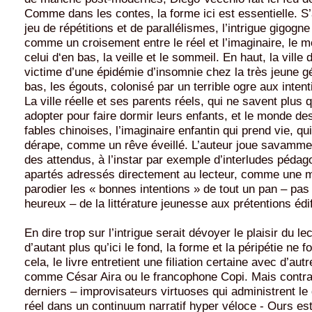
Comme dans les contes, la forme ici est essentielle. S
jeu de répétitions et de parallélismes, l’intrigue gigogne
comme un croisement entre le réel et l’imaginaire, le m
celui d‘en bas, la veille et le sommeil. En haut, la vill
victime d’une épidémie d’insomnie chez la très jeune gé
bas, les égouts, colonisé par un terrible ogre aux inten
La ville réelle et ses parents réels, qui ne savent plus q
adopter pour faire dormir leurs enfants, et le monde de
fables chinoises, l’imaginaire enfantin qui prend vie, qui
dérape, comme un rêve éveillé. L’auteur joue savammen
des attendus, à l’instar par exemple d’interludes pédag
apartés adressés directement au lecteur, comme une 
parodier les « bonnes intentions » de tout un pan – pas 
heureux – de la littérature jeunesse aux prétentions édi
En dire trop sur l’intrigue serait dévoyer le plaisir du le
d’autant plus qu’ici le fond, la forme et la péripétie ne 
cela, le livre entretient une filiation certaine avec d’aut
comme César Aira ou le francophone Copi. Mais contra
derniers – improvisateurs virtuoses qui administrent le
réel dans un continuum narratif hyper véloce - Ours est