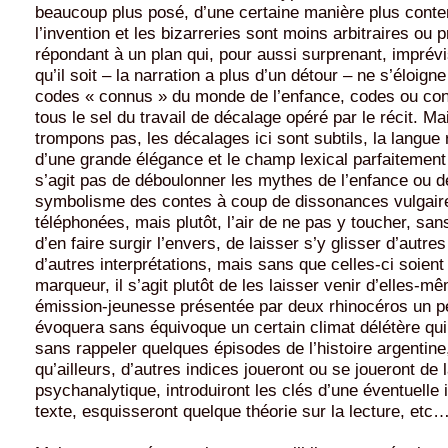
beaucoup plus posé, d’une certaine manière plus conte
l’invention et les bizarreries sont moins arbitraires ou 
répondant à un plan qui, pour aussi surprenant, imprévi
qu’il soit – la narration a plus d’un détour – ne s’éloign
codes « connus » du monde de l’enfance, codes ou con
tous le sel du travail de décalage opéré par le récit. M
trompons pas, les décalages ici sont subtils, la langue 
d’une grande élégance et le champ lexical parfaitement d
s’agit pas de déboulonner les mythes de l’enfance ou d
symbolisme des contes à coup de dissonances vulgair
téléphonées, mais plutôt, l’air de ne pas y toucher, sa
d’en faire surgir l’envers, de laisser s’y glisser d’autres
d’autres interprétations, mais sans que celles-ci soien
marqueur, il s’agit plutôt de les laisser venir d’elles-m
émission-jeunesse présentée par deux rhinocéros un p
évoquera sans équivoque un certain climat délétère qu
sans rappeler quelques épisodes de l’histoire argentine
qu’ailleurs, d’autres indices joueront ou se joueront de l
psychanalytique, introduiront les clés d’une éventuelle 
texte, esquisseront quelque théorie sur la lecture, etc