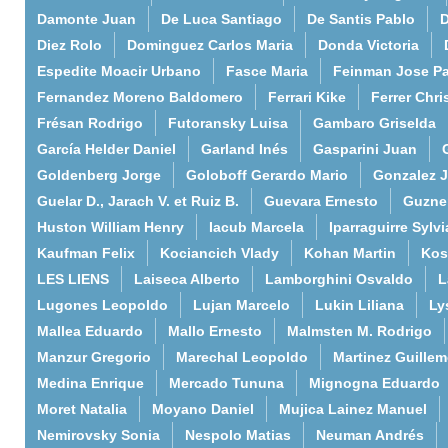
Damonte Juan
De Luca Santiago
De Santis Pablo
D
Diez Rolo
Dominguez Carlos Maria
Donda Victoria
Espedite Moacir Urbano
Fasce Maria
Feinman Jose P
Fernandez Moreno Baldomero
Ferrari Kike
Ferrer Chri
Frésan Rodrigo
Futoransky Luisa
Gambaro Griselda
García Helder Daniel
Garland Inés
Gasparini Juan
Goldenberg Jorge
Goloboff Gerardo Mario
Gonzalez 
Guelar D., Jarach V. et Ruiz B.
Guevara Ernesto
Guzne
Huston William Henry
Iacub Marcela
Iparraguirre Sylvi
Kaufman Felix
Kociancich Vlady
Kohan Martin
Kos
LES LIENS
Laiseca Alberto
Lamborghini Osvaldo
L
Lugones Leopoldo
Lujan Marcelo
Lukin Liliana
Ly
Mallea Eduardo
Mallo Ernesto
Malmsten M. Rodrigo
Manzur Gregorio
Marechal Leopoldo
Martinez Guille
Medina Enrique
Mercado Tununa
Mignogna Eduardo
Moret Natalia
Moyano Daniel
Mujica Lainez Manuel
Nemirovsky Sonia
Nespolo Matias
Neuman Andrés