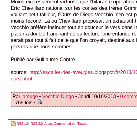
Moins expressément virtuose que l’hilarante opération
Eric Chevillard national sur les contes des frères Gri
vaillant petit tailleur, l’Ours de Diego Vecchio n’en est 
moins fécond. Là où Chevillard proposait un exhaustif t
Vecchio préfère insinuer tout en douceur le vers dans le 
plaisir à double tranchant de sa lecture, une enfance r
serait pas tout à fait celle que l’on croyait, destiné aux
pervers que nous sommes.
Publié par Guillaume Contré
source:
http://escalier-des-aveugles.blogspot.fr/2013/1
ours.html
Par
larouge
•
Vecchio Diego
• Jeudi 10/10/2013 •
0 comm
1769 fois •
RSS 1.0
,
RSS 2.0
,
Atom
,
Commentaires
,
Textes
,