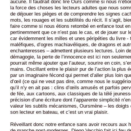
aucune. Il faudrait donc lire Ours comme si nous n’éti
la force des choses les lecteurs adultes que nous so
de déjouer les pièges et de comprendre les signes cach
mots, les rouages et les subtilités du récit. Il s’agit, bi
faire comme si nous étions retombé en enfance tout en
pertinemment que ce n’est pas le cas, et de jouer sur l
car évidemment les milles et unes péripéties du livre - 
maléfiques, d’ogres machiavéliques, de dragons et autr
enchanteresses – admettent plusieurs lectures. Loin de
démagogie, la perte de l’innocence est ici non seuleme
pourrait même ajouter que l’auteur, sourire en coin, s’en
mains. Oscillant entre le plaisir pur de l’action la plus 
par un imaginaire fécond qui permet d’aller plus loin que
d’œil (ce qui ne veut pas dire, comme nous le suggério
qu’il n’y en ait pas : clins d’œils amusés et parfois pe
de fée, aux cartoons, aux classiques de la télé jeuness
précision d’une écriture dont l’apparente simplicité n’e
valeur les subtils mécanismes, Oursmène – les doigts 
son lecteur en bateau, et c’est un vrai plaisir.
Réveillant donc notre enfance sans avoir recours aux ha
de manche post-modernes, Diego Vecchio fait ici feu de