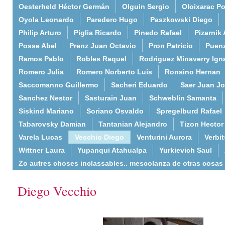
Oesterheld Héctor Germán
Olguin Sergio
Oloixarac Po
Oyola Leonardo
Paredero Hugo
Paszkowski Diego
Philip Arturo
Piglia Ricardo
Pinedo Rafael
Pizarnik 
Posse Abel
Prenz Juan Octavio
Pron Patricio
Puenz
Ramos Pablo
Robles Raquel
Rodriguez Minaverry Ign
Romero Julia
Romero Norberto Luis
Ronsino Hernan
Saccomanno Guillermo
Sacheri Eduardo
Saer Juan J
Sanchez Nestor
Sasturain Juan
Schweblin Samanta
Siskind Mariano
Soriano Osvaldo
Spregelburd Rafael
Tabarovsky Damian
Tantanian Alejandro
Tizon Hector
Varela Lucas
Vecchio Diego
Venturini Aurora
Verbi
Wittner Laura
Yupanqui Atahualpa
Yurkievich Saul
Zo autres choses inclassables.. mescolanza de otras cosas
Diego Vecchio