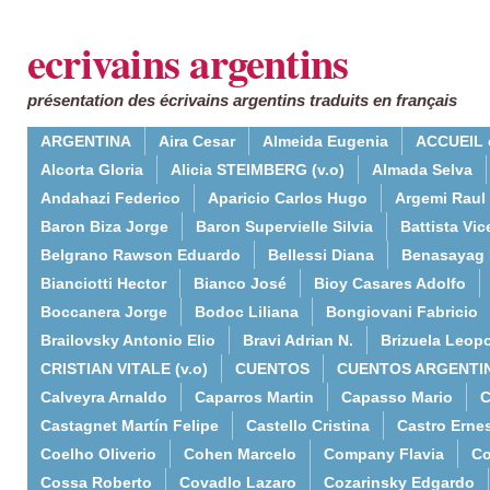
ecrivains argentins
présentation des écrivains argentins traduits en français
ARGENTINA
Aira Cesar
Almeida Eugenia
ACCUEIL 
Alcorta Gloria
Alicia STEIMBERG (v.o)
Almada Selva
Andahazi Federico
Aparicio Carlos Hugo
Argemi Raul
Baron Biza Jorge
Baron Supervielle Silvia
Battista Vic
Belgrano Rawson Eduardo
Bellessi Diana
Benasayag 
Bianciotti Hector
Bianco José
Bioy Casares Adolfo
Boccanera Jorge
Bodoc Liliana
Bongiovani Fabricio
Brailovsky Antonio Elio
Bravi Adrian N.
Brizuela Leop
CRISTIAN VITALE (v.o)
CUENTOS
CUENTOS ARGENTI
Calveyra Arnaldo
Caparros Martin
Capasso Mario
C
Castagnet Martín Felipe
Castello Cristina
Castro Erne
Coelho Oliverio
Cohen Marcelo
Company Flavia
Co
Cossa Roberto
Covadlo Lazaro
Cozarinsky Edgardo