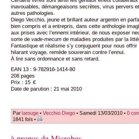
inavouables, démangeaisons secrètes, virus pervers e
autres pathologies.
Diego Vecchio, jeune et brillant auteur argentin en parfai
bien compris et a entrepris, dans cette anthologie imag
aux prises avec l’ennemi intérieur, de nous exposer neu
sorte de
vade-mecum
de maladies produites par la litté
Fantastique et réalisme s’y conjuguent pour nous offrir 
hilarant voyage, remède souverain contre l’ennui.
À lire sans ordonnance et sans retard.
EAN 13 : 9-782916-1414-80
208 pages
Prix : 15 €
Date de parution : 21 mai 2010
Par
larouge
•
Vecchio Diego
• Samedi 13/03/2010 •
0 co
1841 fois •
à propos de Microbes