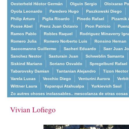
Oesterheld Héctor Germán
Olguin Sergio
Oloixarac Po
Oyola Leonardo
Paredero Hugo
Paszkowski Diego
Philip Arturo
Piglia Ricardo
Pinedo Rafael
Pizarnik 
Posse Abel
Prenz Juan Octavio
Pron Patricio
Puenz
Ramos Pablo
Robles Raquel
Rodriguez Minaverry Ign
Romero Julia
Romero Norberto Luis
Ronsino Hernan
Saccomanno Guillermo
Sacheri Eduardo
Saer Juan J
Sanchez Nestor
Sasturain Juan
Schweblin Samanta
Siskind Mariano
Soriano Osvaldo
Spregelburd Rafael
Tabarovsky Damian
Tantanian Alejandro
Tizon Hector
Varela Lucas
Vecchio Diego
Venturini Aurora
Verbi
Wittner Laura
Yupanqui Atahualpa
Yurkievich Saul
Zo autres choses inclassables.. mescolanza de otras cosas
Vivian Lofiego