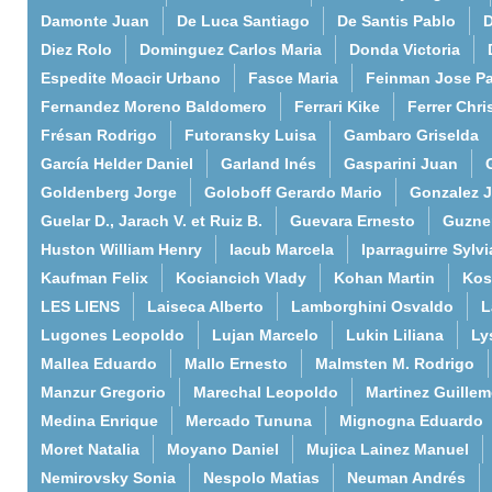
Damonte Juan
De Luca Santiago
De Santis Pablo
D
Diez Rolo
Dominguez Carlos Maria
Donda Victoria
Espedite Moacir Urbano
Fasce Maria
Feinman Jose P
Fernandez Moreno Baldomero
Ferrari Kike
Ferrer Chri
Frésan Rodrigo
Futoransky Luisa
Gambaro Griselda
García Helder Daniel
Garland Inés
Gasparini Juan
Goldenberg Jorge
Goloboff Gerardo Mario
Gonzalez 
Guelar D., Jarach V. et Ruiz B.
Guevara Ernesto
Guzne
Huston William Henry
Iacub Marcela
Iparraguirre Sylvi
Kaufman Felix
Kociancich Vlady
Kohan Martin
Kos
LES LIENS
Laiseca Alberto
Lamborghini Osvaldo
L
Lugones Leopoldo
Lujan Marcelo
Lukin Liliana
Ly
Mallea Eduardo
Mallo Ernesto
Malmsten M. Rodrigo
Manzur Gregorio
Marechal Leopoldo
Martinez Guille
Medina Enrique
Mercado Tununa
Mignogna Eduardo
Moret Natalia
Moyano Daniel
Mujica Lainez Manuel
Nemirovsky Sonia
Nespolo Matias
Neuman Andrés