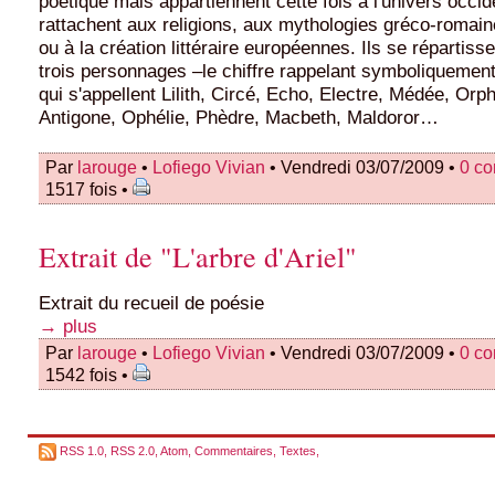
poétique mais appartiennent cette fois à l'univers occide
rattachent aux religions, aux mythologies gréco-romain
ou à la création littéraire européennes. Ils se répartisse
trois personnages –le chiffre rappelant symboliquement
qui s'appellent Lilith, Circé, Echo, Electre, Médée, Or
Antigone, Ophélie, Phèdre, Macbeth, Maldoror…
Par
larouge
•
Lofiego Vivian
• Vendredi 03/07/2009 •
0 c
1517 fois •
Extrait de "L'arbre d'Ariel"
Extrait du recueil de poésie
→ plus
Par
larouge
•
Lofiego Vivian
• Vendredi 03/07/2009 •
0 c
1542 fois •
RSS 1.0
,
RSS 2.0
,
Atom
,
Commentaires
,
Textes
,