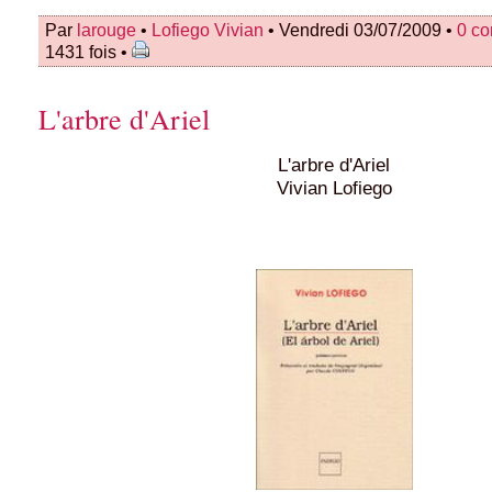
Par
larouge
•
Lofiego Vivian
• Vendredi 03/07/2009 •
0 c
1431 fois •
L'arbre d'Ariel
L'arbre d'Ariel
Vivian Lofiego