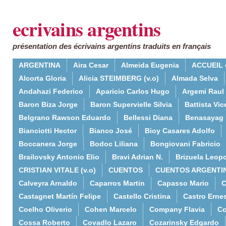
ecrivains argentins
présentation des écrivains argentins traduits en français
ARGENTINA
Aira Cesar
Almeida Eugenia
ACCUEIL 
Alcorta Gloria
Alicia STEIMBERG (v.o)
Almada Selva
Andahazi Federico
Aparicio Carlos Hugo
Argemi Raul
Baron Biza Jorge
Baron Supervielle Silvia
Battista Vic
Belgrano Rawson Eduardo
Bellessi Diana
Benasayag 
Bianciotti Hector
Bianco José
Bioy Casares Adolfo
Boccanera Jorge
Bodoc Liliana
Bongiovani Fabricio
Brailovsky Antonio Elio
Bravi Adrian N.
Brizuela Leop
CRISTIAN VITALE (v.o)
CUENTOS
CUENTOS ARGENTI
Calveyra Arnaldo
Caparros Martin
Capasso Mario
C
Castagnet Martín Felipe
Castello Cristina
Castro Erne
Coelho Oliverio
Cohen Marcelo
Company Flavia
Co
Cossa Roberto
Covadlo Lazaro
Cozarinsky Edgardo