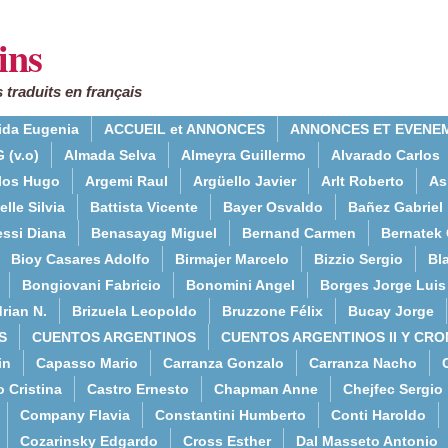
ins
 traduits en français
ida Eugenia
ACCUEIL et ANNONCES
ANNONCES ET EVENE
 (v.o)
Almada Selva
Almeyra Guillermo
Alvarado Carlos
rlos Hugo
Argemi Raul
Argüello Javier
Arlt Roberto
As
lle Silvia
Battista Vicente
Bayer Osvaldo
Bañez Gabriel
essi Diana
Benasayag Miguel
Bernand Carmen
Bernatek 
Bioy Casares Adolfo
Birmajer Marcelo
Bizzio Sergio
Bla
Bongiovani Fabricio
Bonomini Angel
Borges Jorge Luis
rian N.
Brizuela Leopoldo
Bruzzone Félix
Bucay Jorge
S
CUENTOS ARGENTINOS
CUENTOS ARGENTINOS II Y CRO
in
Capasso Mario
Carranza Gonzalo
Carranza Nacho
o Cristina
Castro Ernesto
Chapman Anne
Chejfec Sergio
Company Flavia
Constantini Humberto
Conti Haroldo
Cozarinsky Edgardo
Cross Esther
Dal Masseto Antonio