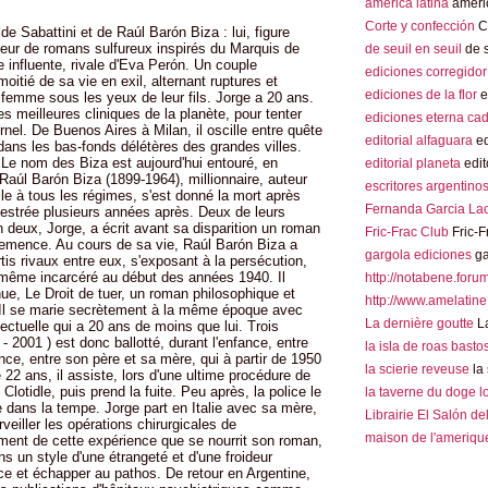
america latina
americ
Corte y confección
Co
de Sabattini et de Raúl Barón Biza : lui, figure
uteur de romans sulfureux inspirés du Marquis de
de seuil en seuil
de s
influente, rivale d'Eva Perón. Un couple
ediciones corregidor
oitié de sa vie en exil, alternant ruptures et
ediciones de la flor
e
sa femme sous les yeux de leur fils. Jorge a 20 ans.
 meilleures cliniques de la planète, pour tenter
ediciones eterna ca
rnel. De Buenos Aires à Milan, il oscille entre quête
editorial alfaguara
ed
dans les bas-fonds délétères des grandes villes.
. Le nom des Biza est aujourd'hui entouré, en
editorial planeta
edit
 Raúl Barón Biza (1899-1964), millionnaire, auteur
escritores argentino
lle à tous les régimes, s'est donné la mort après
Fernanda Garcia La
nestrée plusieurs années après. Deux de leurs
n deux, Jorge, a écrit avant sa disparition un roman
Fric-Frac Club
Fric-F
 semence. Au cours de sa vie, Raúl Barón Biza a
gargola ediciones
ga
tis rivaux entre eux, s'exposant à la persécution,
st même incarcéré au début des années 1940. Il
http://notabene.foru
ue, Le Droit de tuer, un roman philosophique et
http://www.amelatine
Il se marie secrètement à la même époque avec
La dernière goutte
La
llectuelle qui a 20 ans de moins que lui. Trois
 2001 ) est donc ballotté, durant l'enfance, entre
la isla de roas basto
ence, entre son père et sa mère, qui à partir de 1950
la scierie reveuse
la 
 22 ans, il assiste, lors d'une ultime procédure de
Clotidle, puis prend la fuite. Peu après, la police le
la taverne du doge 
 dans la tempe. Jorge part en Italie avec sa mère,
Librairie El Salón de
rveiller les opérations chirurgicales de
maison de l'amerique
ement de cette expérience que se nourrit son roman,
ns un style d'une étrangeté et d'une froideur
ce et échapper au pathos. De retour en Argentine,