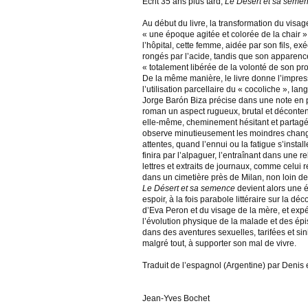
Écrit 35 ans plus tard,
Le Désert et sa seme
Au début du livre, la transformation du visag
« une époque agitée et colorée de la chair »
l’hôpital, cette femme, aidée par son fils, ex
rongés par l’acide, tandis que son apparence
« totalement libérée de la volonté de son pro
De la même manière, le livre donne l’impres
l’utilisation parcellaire du « cocoliche », la
Jorge Barón Biza précise dans une note en p
roman un aspect rugueux, brutal et décontena
elle-même, cheminement hésitant et partagé,
observe minutieusement les moindres chang
attentes, quand l’ennui ou la fatigue s’insta
finira par l’alpaguer, l’entraînant dans une 
lettres et extraits de journaux, comme celui
dans un cimetière près de Milan, non loin de 
Le Désert et sa semence
devient alors une é
espoir, à la fois parabole littéraire sur la d
d’Eva Peron et du visage de la mère, et expér
l’évolution physique de la malade et des é
dans des aventures sexuelles, tarifées et sini
malgré tout, à supporter son mal de vivre.
Traduit de l’espagnol (Argentine) par Denis 
Jean-Yves Bochet