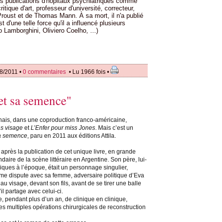
 des publications d'hôpitaux psychiatriques comme
tique d'art, professeur d'université, correcteur,
l Proust et de Thomas Mann. À sa mort, il n'a publié
d'une telle force qu'il a influencé plusieurs
 Lamborghini, Oliviero Coelho, ...)
08/2011 •
0 commentaires
• Lu 1966 fois •
et sa semence"
nais, dans une coproduction franco-américaine,
s visage
et
L’Enfer pour miss Jones
. Mais c’est un
sa semence
, paru en 2011 aux éditions Attila.
 après la publication de cet unique livre, en grande
daire de la scène littéraire en Argentine. Son père, lui-
ues à l’époque, était un personnage singulier,
ième dispute avec sa femme, adversaire politique d’Eva
l au visage, devant son fils, avant de se tirer une balle
il partage avec celui-ci.
pendant plus d’un an, de clinique en clinique,
 les multiples opérations chirurgicales de reconstruction