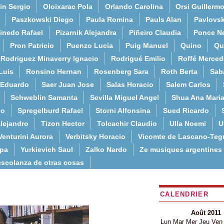
in Sergio
Oloixarac Pola
Orlando Carolina
Orsi Guillerm
Paszkowski Diego
Paula Romina
Pauls Alan
Pavlovs
inedo Rafael
Pizarnik Alejandra
Piñeiro Claudia
Ponce N
Pron Patricio
Puenzo Lucia
Puig Manuel
Quino
Qu
Rodriguez Minaverry Ignacio
Rodrigué Emilio
Roffé Merced
Luis
Ronsino Hernan
Rosenberg Sara
Roth Berta
Sab
 Eduardo
Saer Juan Jose
Salas Horacio
Salem Carlos
Schweblin Samanta
Sevilla Miguel Angel
Shua Ana Mari
do
Spregelburd Rafael
Storni Alfonsina
Sued Ricardo
lejandro
Tizon Hector
Tolcachir Claudio
Ulla Noemi
U
Venturini Aurora
Verbitsky Horacio
Vicomte de Lascano-Teg
lpa
Yurkievich Saul
Zalko Nardo
Ze musiques argentines
escolanza de otras cosas
CALENDRIER
Août 2011
Lun
Mar
Mer
Jeu
Ven