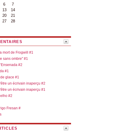
6
7
13
14
20
21
27
28
ENTAIRES
la mort de Frogwill #1
re sans ombre" #1
 d'Ensenada #2
ada #1
 de glace #1
d'être un écrivain inaperçu #2
d'être un écrivain inaperçu #1
oelho #2
rigo Fresan #
s
RTICLES