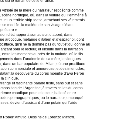
nce
est le roman de cette errance.
e vitriolé de la mère du narrateur est décrite comme
, scène horrifique, où, dans la voiture qui l’emmène à
écute un terrible strip-tease, arrachant ses vêtements
 se modifie, la matière de son visage s’étant
priétaire ».
sion d’échapper à son auteur, d’abord, dans
ngue argotique, mélange d’italien et d’espagnol, dont
ostface, qu’il ne la domine pas du tout et qui donne au
nçant pour le lecteur, et ensuite dans la narration
 entre les moments auprès de la malade, où le fils
ements dans l’anatomie de sa mère, les longues
lle, dans un bar populaire de Milan, où une prostituée
relation commerciale et amoureuse, et des interludes,
 relatant la découverte du corps momifié d’Eva Peron
la clinique.
trange et fascinante balade triste, sans but et sans
écomposition de l’Argentine, à travers celles du corps
ience chaotique pour le lecteur, ballotté entre
pisodes pornographiques, où le narrateur, embarqué
stres, devient l’assistant d’une putain qui l’aide,
et Robert Amutio. Dessins de Lorenzo Mattotti.