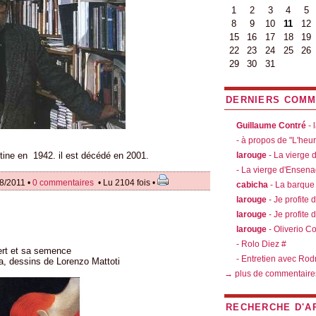
1
2
3
4
5
8
9
10
11
12
15
16
17
18
19
22
23
24
25
26
29
30
31
DERNIERS COMM
Guillaume Contré
- 
- à propos de "L'heu
tine en 1942. il est décédé en 2001.
larouge
- La vierge
- La vierge d'Ensen
08/2011 •
0 commentaires
• Lu 2104 fois •
cabicha
- La barque
larouge
- Je profite 
larouge
- Je profite 
larouge
- Oliverio C
- Rolo Diez #
ert et sa semence
- Entretien avec Rod
a, dessins de Lorenzo Mattoti
→ plus de commentaire
RECHERCHE D'A