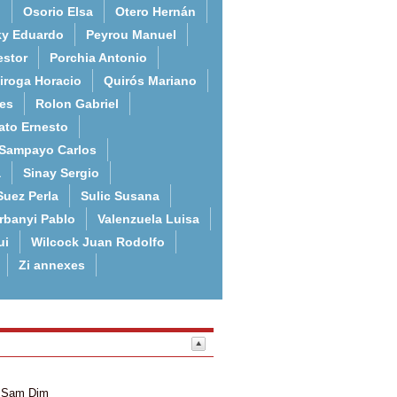
o
Osorio Elsa
Otero Hernán
ky Eduardo
Peyrou Manuel
estor
Porchia Antonio
iroga Horacio
Quirós Mariano
es
Rolon Gabriel
ato Ernesto
Sampayo Carlos
a
Sinay Sergio
Suez Perla
Sulic Susana
rbanyi Pablo
Valenzuela Luisa
ui
Wilcock Juan Rodolfo
Zi annexes
Sam
Dim