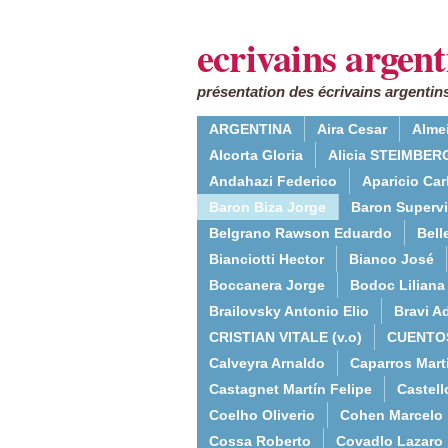
ecrivains argent
présentation des écrivains argentins
ARGENTINA
Aira Cesar
Alme
Alcorta Gloria
Alicia STEIMBERG
Andahazi Federico
Aparicio Ca
Baron Biza Jorge
Baron Supervie
Belgrano Rawson Eduardo
Bell
Bianciotti Hector
Bianco José
Boccanera Jorge
Bodoc Liliana
Brailovsky Antonio Elio
Bravi Ad
CRISTIAN VITALE (v.o)
CUENTO
Calveyra Arnaldo
Caparros Mart
Castagnet Martín Felipe
Castell
Coelho Oliverio
Cohen Marcelo
Cossa Roberto
Covadlo Lazaro