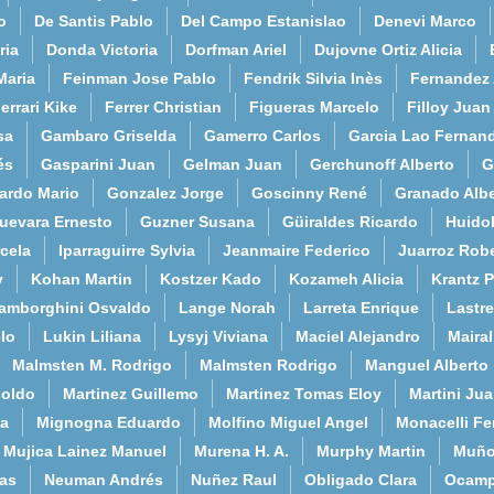
o
De Santis Pablo
Del Campo Estanislao
Denevi Marco
ria
Donda Victoria
Dorfman Ariel
Dujovne Ortiz Alicia
Maria
Feinman Jose Pablo
Fendrik Silvia Inès
Fernandez
errari Kike
Ferrer Christian
Figueras Marcelo
Filloy Juan
sa
Gambaro Griselda
Gamerro Carlos
Garcia Lao Fernan
és
Gasparini Juan
Gelman Juan
Gerchunoff Alberto
G
ardo Mario
Gonzalez Jorge
Goscinny René
Granado Albe
uevara Ernesto
Guzner Susana
Güiraldes Ricardo
Huido
cela
Iparraguirre Sylvia
Jeanmaire Federico
Juarroz Rob
y
Kohan Martin
Kostzer Kado
Kozameh Alicia
Krantz 
amborghini Osvaldo
Lange Norah
Larreta Enrique
Lastre
lo
Lukin Liliana
Lysyj Viviana
Maciel Alejandro
Maira
Malmsten M. Rodrigo
Malmsten Rodrigo
Manguel Alberto
poldo
Martinez Guillemo
Martinez Tomas Eloy
Martini Ju
a
Mignogna Eduardo
Molfino Miguel Angel
Monacelli F
Mujica Lainez Manuel
Murena H. A.
Murphy Martin
Muño
as
Neuman Andrés
Nuñez Raul
Obligado Clara
Ocamp