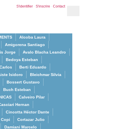
S'identifier
-
S'inscrire
-
Contact
MENTS
Alcoba Laura
Amigorena Santiago
is Jorge
Avalo Blacha Leandro
Bedoya Esteban
Carlos
Berti Eduardo
iste Isidoro
Bleichmar Silvia
Bossert Gustavo
Buch Esteban
NICAS
Calveiro Pilar
Casciari Hernan
Cincotta Héctor Dante
Copi
Cortazar Julio
Damiani Marcelo