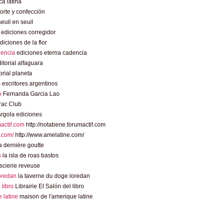
a latina
rte y confección
euil en seuil
ediciones corregidor
diciones de la flor
dencia
ediciones eterna cadencia
itorial alfaguara
orial planeta
s
escritores argentinos
o
Fernanda Garcia Lao
rac Club
rgola ediciones
mactif.com
http://notabene.forumactif.com
.com/
http://www.amelatine.com/
 dernière goutte
s
la isla de roas bastos
scierie reveuse
loredan
la taverne du doge loredan
l libro
Librairie El Salón del libro
 latine
maison de l'amerique latine