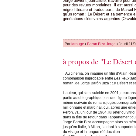
Jorge devient journaliste, travaille pour
pour des revues mondaines. Il est aussi cri
nègre littéraire et traducteur... de Marce
qu'un roman : Le Désert et sa semence est 
générations d'écrivains argentins (Osvaldo
Par
larouge
•
Baron Biza Jorge
• Jeudi 11/
à propos de "Le Désert 
Au cinéma, on imagine un film d’Alain Res
combinaison improbable entre
Les Yeux san
roman, de Jorge Barón Biza :
Le Désert et 
L’auteur, qui s’est suicidé en 2001, deux ans
partie autobiographique, est une figure légen
même écrivain de romans jugés pornographiq
millionnaire et marginal, qui, après une én
Peron, va, un jour de 1964, lui jeter du vitrio
dans la tête de retour dans l’appartement qu’
Jorge Barón Biza accompagne alors sa mère, 
jusqu’en Italie, à Milan, l’aidant à supporter
du visage et la longue rééducation.