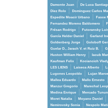
Damonte Juan
De Luca Santiag
Diez Rolo
Dominguez Carlos Ma
Espedite Moacir Urbano
Fasce 
Fernandez Moreno Baldomero
F
Frésan Rodrigo
Futoransky Lui
García Helder Daniel
Garland In
Goldenberg Jorge
Goloboff Ger
Guelar D., Jarach V. et Ruiz B.
G
Huston William Henry
Iacub Mar
Kaufman Felix
Kociancich Vlad
LES LIENS
Laiseca Alberto
L
Lugones Leopoldo
Lujan Marce
Mallea Eduardo
Mallo Ernesto
Manzur Gregorio
Marechal Leo
Medina Enrique
Mercado Tunun
Moret Natalia
Moyano Daniel
Nemirovsky Sonia
Nespolo Mati