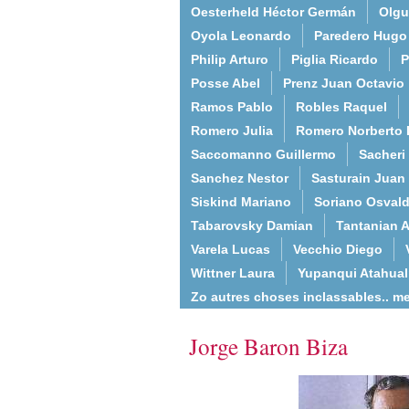
Oesterheld Héctor Germán
Olgu
Oyola Leonardo
Paredero Hugo
Philip Arturo
Piglia Ricardo
P
Posse Abel
Prenz Juan Octavio
Ramos Pablo
Robles Raquel
Romero Julia
Romero Norberto 
Saccomanno Guillermo
Sacheri
Sanchez Nestor
Sasturain Juan
Siskind Mariano
Soriano Osval
Tabarovsky Damian
Tantanian A
Varela Lucas
Vecchio Diego
Wittner Laura
Yupanqui Atahua
Zo autres choses inclassables.. m
Jorge Baron Biza