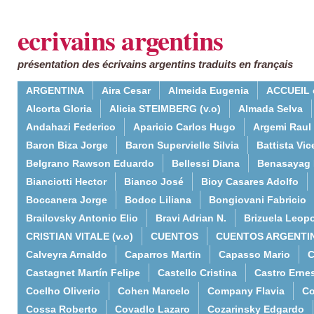
ecrivains argentins
présentation des écrivains argentins traduits en français
ARGENTINA
Aira Cesar
Almeida Eugenia
ACCUEIL 
Alcorta Gloria
Alicia STEIMBERG (v.o)
Almada Selva
Andahazi Federico
Aparicio Carlos Hugo
Argemi Raul
Baron Biza Jorge
Baron Supervielle Silvia
Battista Vic
Belgrano Rawson Eduardo
Bellessi Diana
Benasayag 
Bianciotti Hector
Bianco José
Bioy Casares Adolfo
Boccanera Jorge
Bodoc Liliana
Bongiovani Fabricio
Brailovsky Antonio Elio
Bravi Adrian N.
Brizuela Leop
CRISTIAN VITALE (v.o)
CUENTOS
CUENTOS ARGENTI
Calveyra Arnaldo
Caparros Martin
Capasso Mario
C
Castagnet Martín Felipe
Castello Cristina
Castro Erne
Coelho Oliverio
Cohen Marcelo
Company Flavia
Co
Cossa Roberto
Covadlo Lazaro
Cozarinsky Edgardo