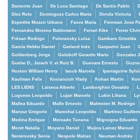
Damonte Juan
De Luca Santiago
De Santis Pablo
D
Diez Rolo
Dominguez Carlos Maria
Donda Victoria
Espedite Moacir Urbano
Fasce Maria
Feinman Jose P
Fernandez Moreno Baldomero
Ferrari Kike
Ferrer Chri
Frésan Rodrigo
Futoransky Luisa
Gambaro Griselda
García Helder Daniel
Garland Inés
Gasparini Juan
Goldenberg Jorge
Goloboff Gerardo Mario
Gonzalez 
Guelar D., Jarach V. et Ruiz B.
Guevara Ernesto
Guzne
Huston William Henry
Iacub Marcela
Iparraguirre Sylvi
Kaufman Felix
Kociancich Vlady
Kohan Martin
Kos
LES LIENS
Laiseca Alberto
Lamborghini Osvaldo
L
Lugones Leopoldo
Lujan Marcelo
Lukin Liliana
Ly
Mallea Eduardo
Mallo Ernesto
Malmsten M. Rodrigo
Manzur Gregorio
Marechal Leopoldo
Martinez Guille
Medina Enrique
Mercado Tununa
Mignogna Eduardo
Moret Natalia
Moyano Daniel
Mujica Lainez Manuel
Nemirovsky Sonia
Nespolo Matias
Neuman Andrés