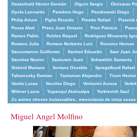
Oesterheld Héctor Germán
Olguin Sergio
Oloixarac Po
Oyola Leonardo
Paredero Hugo
Paszkowski Diego
Philip Arturo
Piglia Ricardo
Pinedo Rafael
Pizarnik 
Posse Abel
Prenz Juan Octavio
Pron Patricio
Puenz
Ramos Pablo
Robles Raquel
Rodriguez Minaverry Ign
Romero Julia
Romero Norberto Luis
Ronsino Hernan
Saccomanno Guillermo
Sacheri Eduardo
Saer Juan J
Sanchez Nestor
Sasturain Juan
Schweblin Samanta
Siskind Mariano
Soriano Osvaldo
Spregelburd Rafael
Tabarovsky Damian
Tantanian Alejandro
Tizon Hector
Varela Lucas
Vecchio Diego
Venturini Aurora
Verbi
Wittner Laura
Yupanqui Atahualpa
Yurkievich Saul
Zo autres choses inclassables.. mescolanza de otras cosas
Miguel Angel Molfino