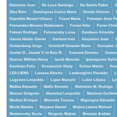
Damonte Juan
De Luca Santiago
De Santis Pablo
D
Diez Rolo
Dominguez Carlos Maria
Donda Victoria
Espedite Moacir Urbano
Fasce Maria
Feinman Jose P
Fernandez Moreno Baldomero
Ferrari Kike
Ferrer Chri
Frésan Rodrigo
Futoransky Luisa
Gambaro Griselda
García Helder Daniel
Garland Inés
Gasparini Juan
Goldenberg Jorge
Goloboff Gerardo Mario
Gonzalez 
Guelar D., Jarach V. et Ruiz B.
Guevara Ernesto
Guzne
Huston William Henry
Iacub Marcela
Iparraguirre Sylvi
Kaufman Felix
Kociancich Vlady
Kohan Martin
Kos
LES LIENS
Laiseca Alberto
Lamborghini Osvaldo
L
Lugones Leopoldo
Lujan Marcelo
Lukin Liliana
Ly
Mallea Eduardo
Mallo Ernesto
Malmsten M. Rodrigo
Manzur Gregorio
Marechal Leopoldo
Martinez Guille
Medina Enrique
Mercado Tununa
Mignogna Eduardo
Moret Natalia
Moyano Daniel
Mujica Lainez Manuel
Nemirovsky Sonia
Nespolo Matias
Neuman Andrés