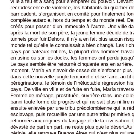
ville à feu et à sang pour s’emparer du pouvoir. Devant 
recrudescence de violence, les habitants du quartier d
barricadent, s’organisent en comité pour finalement fon
complète autarcie, hors du temps et du monde réel. D
créés pour passer d’un immeuble à l’autre. Une ville dan
après la mort de son père, la jeune femme décide de tr
tunnels pour fuir.Dehors, il n’y a en fait plus aucun risq
monde tel qu’elle le connaissait a bien changé. Les rich
pays par bateaux entiers, la plupart des hommes travai
en usine ou sur les docks, les femmes ont perdu jusqu’a
Le pays semble être retourné cinquante ans en arrière. 
moment, María va n’avoir de cesse de s’enfoncer plus
dans cette nouvelle jungle temporelle et se faire, au fil
pérégrinations, le témoin de l’inéluctable régression hi
pays. De ville en ville et de fuite en fuite, María traver
Femme de ménage, prostituée, ouvrière dans une collect
banni toute forme de progrès et qui ne sait plus ni lire ni
ensuite enlevée par une tribu précolombienne qui la réd
esclavage, puis recueillie par une autre tribu primitive 
retournée aux origines du langage et de la civilisation.
dévasté de part en part, ne reste plus que le désert.Au
périple, elle retrouve Buenos Aires qui n’est plus qu’u