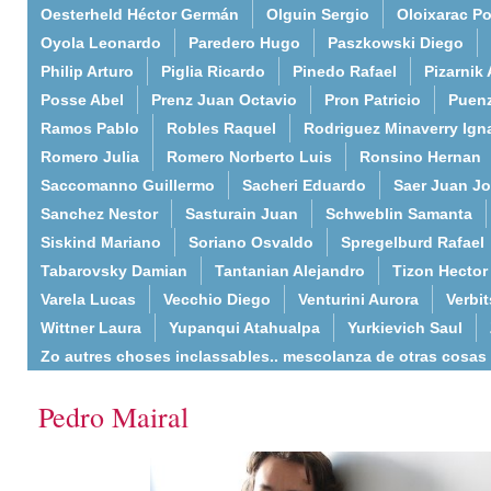
Oesterheld Héctor Germán
Olguin Sergio
Oloixarac Po
Oyola Leonardo
Paredero Hugo
Paszkowski Diego
Philip Arturo
Piglia Ricardo
Pinedo Rafael
Pizarnik 
Posse Abel
Prenz Juan Octavio
Pron Patricio
Puenz
Ramos Pablo
Robles Raquel
Rodriguez Minaverry Ign
Romero Julia
Romero Norberto Luis
Ronsino Hernan
Saccomanno Guillermo
Sacheri Eduardo
Saer Juan J
Sanchez Nestor
Sasturain Juan
Schweblin Samanta
Siskind Mariano
Soriano Osvaldo
Spregelburd Rafael
Tabarovsky Damian
Tantanian Alejandro
Tizon Hector
Varela Lucas
Vecchio Diego
Venturini Aurora
Verbi
Wittner Laura
Yupanqui Atahualpa
Yurkievich Saul
Zo autres choses inclassables.. mescolanza de otras cosas
Pedro Mairal