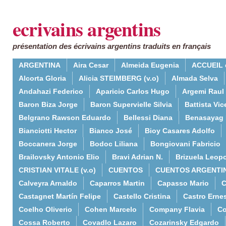
ecrivains argentins
présentation des écrivains argentins traduits en français
ARGENTINA
Aira Cesar
Almeida Eugenia
ACCUEIL 
Alcorta Gloria
Alicia STEIMBERG (v.o)
Almada Selva
Andahazi Federico
Aparicio Carlos Hugo
Argemi Raul
Baron Biza Jorge
Baron Supervielle Silvia
Battista Vic
Belgrano Rawson Eduardo
Bellessi Diana
Benasayag 
Bianciotti Hector
Bianco José
Bioy Casares Adolfo
Boccanera Jorge
Bodoc Liliana
Bongiovani Fabricio
Brailovsky Antonio Elio
Bravi Adrian N.
Brizuela Leop
CRISTIAN VITALE (v.o)
CUENTOS
CUENTOS ARGENTI
Calveyra Arnaldo
Caparros Martin
Capasso Mario
C
Castagnet Martín Felipe
Castello Cristina
Castro Erne
Coelho Oliverio
Cohen Marcelo
Company Flavia
Co
Cossa Roberto
Covadlo Lazaro
Cozarinsky Edgardo