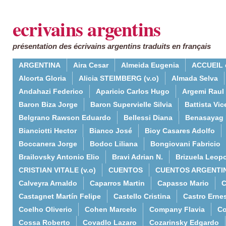
ecrivains argentins
présentation des écrivains argentins traduits en français
ARGENTINA
Aira Cesar
Almeida Eugenia
ACCUEIL 
Alcorta Gloria
Alicia STEIMBERG (v.o)
Almada Selva
Andahazi Federico
Aparicio Carlos Hugo
Argemi Raul
Baron Biza Jorge
Baron Supervielle Silvia
Battista Vic
Belgrano Rawson Eduardo
Bellessi Diana
Benasayag 
Bianciotti Hector
Bianco José
Bioy Casares Adolfo
Boccanera Jorge
Bodoc Liliana
Bongiovani Fabricio
Brailovsky Antonio Elio
Bravi Adrian N.
Brizuela Leop
CRISTIAN VITALE (v.o)
CUENTOS
CUENTOS ARGENTI
Calveyra Arnaldo
Caparros Martin
Capasso Mario
C
Castagnet Martín Felipe
Castello Cristina
Castro Erne
Coelho Oliverio
Cohen Marcelo
Company Flavia
Co
Cossa Roberto
Covadlo Lazaro
Cozarinsky Edgardo