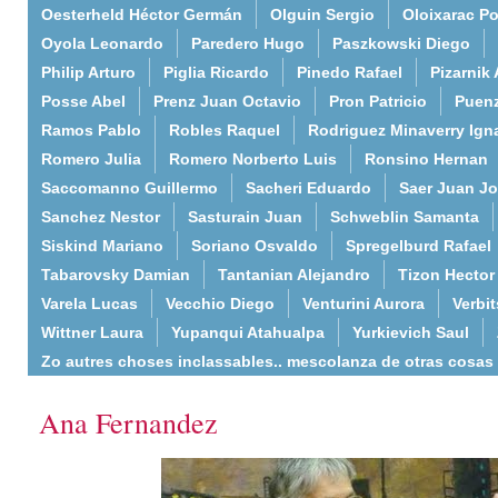
Oesterheld Héctor Germán
Olguin Sergio
Oloixarac Po
Oyola Leonardo
Paredero Hugo
Paszkowski Diego
Philip Arturo
Piglia Ricardo
Pinedo Rafael
Pizarnik 
Posse Abel
Prenz Juan Octavio
Pron Patricio
Puenz
Ramos Pablo
Robles Raquel
Rodriguez Minaverry Ign
Romero Julia
Romero Norberto Luis
Ronsino Hernan
Saccomanno Guillermo
Sacheri Eduardo
Saer Juan J
Sanchez Nestor
Sasturain Juan
Schweblin Samanta
Siskind Mariano
Soriano Osvaldo
Spregelburd Rafael
Tabarovsky Damian
Tantanian Alejandro
Tizon Hector
Varela Lucas
Vecchio Diego
Venturini Aurora
Verbi
Wittner Laura
Yupanqui Atahualpa
Yurkievich Saul
Zo autres choses inclassables.. mescolanza de otras cosas
Ana Fernandez