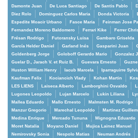
Damonte Juan
De Luca Santiago
De Santis Pablo
D
Diez Rolo
Dominguez Carlos Maria
Donda Victoria
Espedite Moacir Urbano
Fasce Maria
Feinman Jose P
Fernandez Moreno Baldomero
Ferrari Kike
Ferrer Chri
Frésan Rodrigo
Futoransky Luisa
Gambaro Griselda
García Helder Daniel
Garland Inés
Gasparini Juan
Goldenberg Jorge
Goloboff Gerardo Mario
Gonzalez 
Guelar D., Jarach V. et Ruiz B.
Guevara Ernesto
Guzne
Huston William Henry
Iacub Marcela
Iparraguirre Sylvi
Kaufman Felix
Kociancich Vlady
Kohan Martin
Kos
LES LIENS
Laiseca Alberto
Lamborghini Osvaldo
L
Lugones Leopoldo
Lujan Marcelo
Lukin Liliana
Ly
Mallea Eduardo
Mallo Ernesto
Malmsten M. Rodrigo
Manzur Gregorio
Marechal Leopoldo
Martinez Guille
Medina Enrique
Mercado Tununa
Mignogna Eduardo
Moret Natalia
Moyano Daniel
Mujica Lainez Manuel
Nemirovsky Sonia
Nespolo Matias
Neuman Andrés