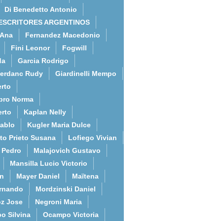
Di Benedetto Antonio
ESCRITORES ARGENTINOS
 Ana
Fernandez Macedonio
Fini Leonor
Fogwill
da
Garcia Rodrigo
erdanc Rudy
Giardinelli Mempo
rto
bro Norma
erto
Kaplan Nelly
Pablo
Kugler Maria Dulce
to Prieto Susana
Lofiego Vivian
l Pedro
Malajovich Gustavo
Mansilla Lucio Victorio
an
Mayer Daniel
Maïtena
ernando
Mordzinski Daniel
z Jose
Negroni Maria
o Silvina
Ocampo Victoria