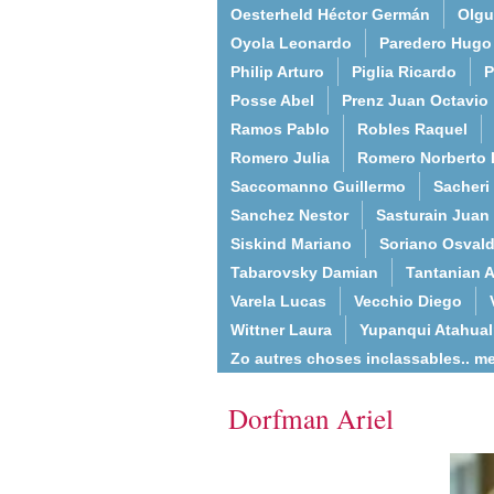
Oesterheld Héctor Germán
Olgu
Oyola Leonardo
Paredero Hugo
Philip Arturo
Piglia Ricardo
P
Posse Abel
Prenz Juan Octavio
Ramos Pablo
Robles Raquel
Romero Julia
Romero Norberto 
Saccomanno Guillermo
Sacheri
Sanchez Nestor
Sasturain Juan
Siskind Mariano
Soriano Osval
Tabarovsky Damian
Tantanian A
Varela Lucas
Vecchio Diego
Wittner Laura
Yupanqui Atahua
Zo autres choses inclassables.. m
Dorfman Ariel