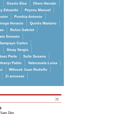
o
Osorio Elsa
Otero Hernán
ky Eduardo
Peyrou Manuel
estor
Porchia Antonio
iroga Horacio
Quirós Mariano
es
Rolon Gabriel
ato Ernesto
Sampayo Carlos
a
Sinay Sergio
Suez Perla
Sulic Susana
rbanyi Pablo
Valenzuela Luisa
ui
Wilcock Juan Rodolfo
Zi annexes
9
Sam
Dim