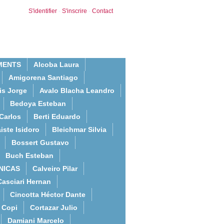
S'identifier
-
S'inscrire
-
Contact
MENTS
Alcoba Laura
Amigorena Santiago
is Jorge
Avalo Blacha Leandro
Bedoya Esteban
Carlos
Berti Eduardo
iste Isidoro
Bleichmar Silvia
Bossert Gustavo
Buch Esteban
NICAS
Calveiro Pilar
Casciari Hernan
Cincotta Héctor Dante
Copi
Cortazar Julio
Damiani Marcelo