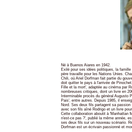
Né à Buenos Aiares en 1942.
Exilé pour ses idées politiques, la famil
père travaille pour les Nations Unies. Cha
Chili, où Ariel Dorfman fait partie du gou
doit quitter le pays à l'arrivée de Pinoche
Fille et la mort', adaptée au cinéma par 
nombreuses critiques, dont un livre en 2003
Interminable procès du général Augusto Pin
Pais', entre autres. Depuis 1985, il enseig
Nord. Ses deux fils partagent sa passion e
avec son fils aîné Rodrigo et un livre pou
Cette collaboration aboutit à 'Manhattan 
n'est-ce pas ?', publié la même année, est
ses deux fils sur un nouveau scénario. Ré
Dorfman est un écrivain passionné et mo