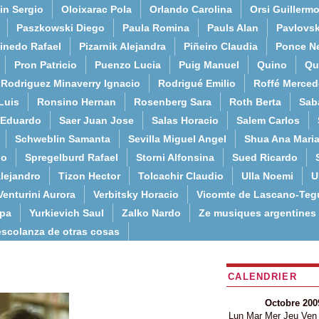
in Sergio
Oloixarac Pola
Orlando Carolina
Orsi Guillerm
Paszkowski Diego
Paula Romina
Pauls Alan
Pavlovs
inedo Rafael
Pizarnik Alejandra
Piñeiro Claudia
Ponce N
Pron Patricio
Puenzo Lucia
Puig Manuel
Quino
Qu
Rodriguez Minaverry Ignacio
Rodrigué Emilio
Roffé Merced
Luis
Ronsino Hernan
Rosenberg Sara
Roth Berta
Sab
 Eduardo
Saer Juan Jose
Salas Horacio
Salem Carlos
Schweblin Samanta
Sevilla Miguel Angel
Shua Ana Mari
do
Spregelburd Rafael
Storni Alfonsina
Sued Ricardo
lejandro
Tizon Hector
Tolcachir Claudio
Ulla Noemi
U
Venturini Aurora
Verbitsky Horacio
Vicomte de Lascano-Teg
lpa
Yurkievich Saul
Zalko Nardo
Ze musiques argentines
escolanza de otras cosas
CALENDRIER
Octobre 200
Lun
Mar
Mer
Jeu
Ven