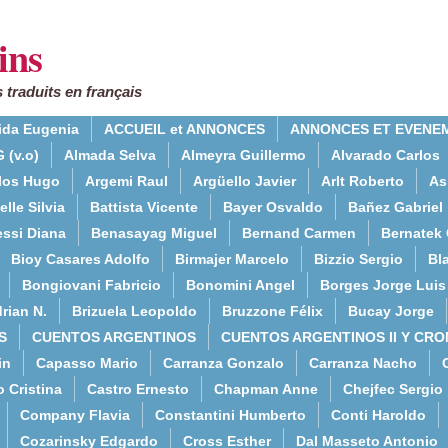
ins
 traduits en français
ida Eugenia
ACCUEIL et ANNONCES
ANNONCES ET EVENE
 (v.o)
Almada Selva
Almeyra Guillermo
Alvarado Carlos
rlos Hugo
Argemi Raul
Argüello Javier
Arlt Roberto
As
lle Silvia
Battista Vicente
Bayer Osvaldo
Bañez Gabriel
essi Diana
Benasayag Miguel
Bernand Carmen
Bernatek 
Bioy Casares Adolfo
Birmajer Marcelo
Bizzio Sergio
Bla
Bongiovani Fabricio
Bonomini Angel
Borges Jorge Luis
rian N.
Brizuela Leopoldo
Bruzzone Félix
Bucay Jorge
S
CUENTOS ARGENTINOS
CUENTOS ARGENTINOS II Y CRO
in
Capasso Mario
Carranza Gonzalo
Carranza Nacho
o Cristina
Castro Ernesto
Chapman Anne
Chejfec Sergio
Company Flavia
Constantini Humberto
Conti Haroldo
Cozarinsky Edgardo
Cross Esther
Dal Masseto Antonio