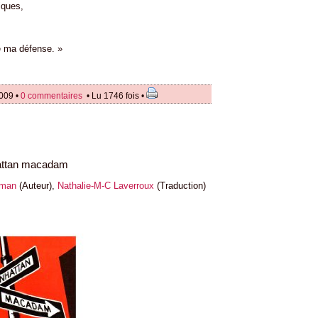
iques,
re ma défense. »
009 •
0 commentaires
• Lu 1746 fois •
ttan macadam
fman
(Auteur),
Nathalie-M-C Laverroux
(Traduction)