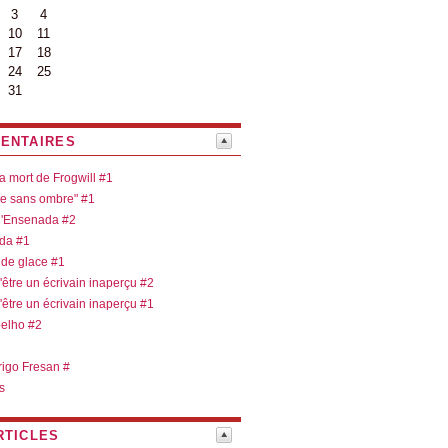
3
4
10
11
17
18
24
25
31
ENTAIRES
la mort de Frogwill #1
re sans ombre" #1
 d'Ensenada #2
ada #1
 de glace #1
d'être un écrivain inaperçu #2
d'être un écrivain inaperçu #1
oelho #2
rigo Fresan #
s
RTICLES