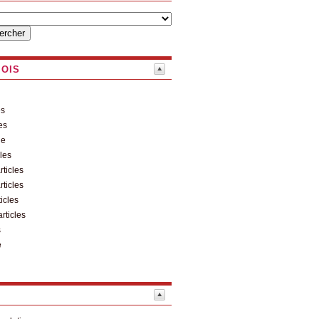
MOIS
es
es
le
cles
rticles
rticles
ticles
articles
s
e