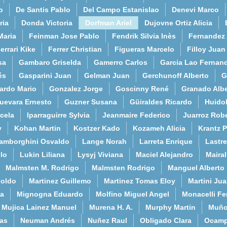
o
De Santis Pablo
Del Campo Estanislao
Denevi Marco
ria
Donda Victoria
Dorfman Ariel
Dujovne Ortiz Alicia
Maria
Feinman Jose Pablo
Fendrik Silvia Inès
Fernandez
errari Kike
Ferrer Christian
Figueras Marcelo
Filloy Juan
sa
Gambaro Griselda
Gamerro Carlos
Garcia Lao Fernan
és
Gasparini Juan
Gelman Juan
Gerchunoff Alberto
G
ardo Mario
Gonzalez Jorge
Goscinny René
Granado Albe
uevara Ernesto
Guzner Susana
Güiraldes Ricardo
Huido
cela
Iparraguirre Sylvia
Jeanmaire Federico
Juarroz Rob
y
Kohan Martin
Kostzer Kado
Kozameh Alicia
Krantz 
amborghini Osvaldo
Lange Norah
Larreta Enrique
Lastre
lo
Lukin Liliana
Lysyj Viviana
Maciel Alejandro
Maira
Malmsten M. Rodrigo
Malmsten Rodrigo
Manguel Alberto
poldo
Martinez Guillemo
Martinez Tomas Eloy
Martini Ju
a
Mignogna Eduardo
Molfino Miguel Angel
Monacelli F
Mujica Lainez Manuel
Murena H. A.
Murphy Martin
Muño
as
Neuman Andrés
Nuñez Raul
Obligado Clara
Ocamp