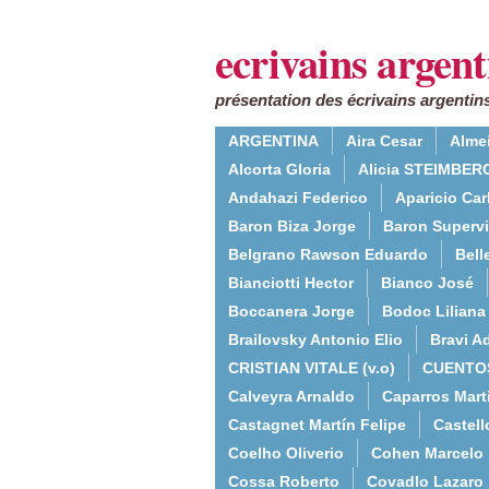
ecrivains argent
présentation des écrivains argentins
ARGENTINA
Aira Cesar
Alme
Alcorta Gloria
Alicia STEIMBERG
Andahazi Federico
Aparicio Ca
Baron Biza Jorge
Baron Supervie
Belgrano Rawson Eduardo
Bell
Bianciotti Hector
Bianco José
Boccanera Jorge
Bodoc Liliana
Brailovsky Antonio Elio
Bravi Ad
CRISTIAN VITALE (v.o)
CUENTO
Calveyra Arnaldo
Caparros Mart
Castagnet Martín Felipe
Castell
Coelho Oliverio
Cohen Marcelo
Cossa Roberto
Covadlo Lazaro