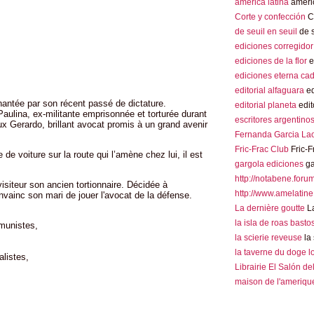
america latina
americ
Corte y confección
Co
de seuil en seuil
de s
ediciones corregidor
ediciones de la flor
e
ediciones eterna ca
editorial alfaguara
ed
hantée par son récent passé de dictature.
editorial planeta
edit
aulina, ex-militante emprisonnée et torturée durant
escritores argentino
ux Gerardo, brillant avocat promis à un grand avenir
Fernanda Garcia La
Fric-Frac Club
Fric-F
e voiture sur la route qui l’amène chez lui, il est
gargola ediciones
ga
http://notabene.foru
visiteur son ancien tortionnaire. Décidée à
http://www.amelatine
nvainc son mari de jouer l'avocat de la défense.
La dernière goutte
La
la isla de roas basto
munistes,
la scierie reveuse
la 
la taverne du doge 
listes,
Librairie El Salón de
maison de l'amerique