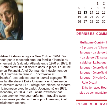
1
2
5
6
7
8
9
12
13
14
15
16
19
20
21
22
23
26
27
28
29
30
DERNIERS COMM
Guillaume Contré
- 
- à propos de "L'heu
larouge
- La vierge
le d'Ariel Dorfman émigre à New York en 1944. Son
- La vierge d'Ensen
ssés par le maccarthisme, sa famille s'installe au
cabicha
- La barque
vernement de Salvador Allende entre 1970 et 1973. Il
t. Cette dictature est décrite dans la pièce 'La Jeune
larouge
- Je profite 
Roman Polanski. Ariel Dorfman écrit également de
larouge
- Je profite 
, 'Exorciser la terreur : L'Incroyable et
ochet', des articles pour le journal espagnol 'El
larouge
- Oliverio C
ne la littérature à Duke University en Caroline du
- Rolo Diez #
t écrivent avec lui : il rédige des pièces de théâtre
- Entretien avec Rod
r la jeunesse avec le cadet, Joaquin, né en 1979.
Macadam', en 2004. 'Les Lapins n'existent pas...
→ plus de commentaire
 son premier livre pour enfants. Il travaille avec
compensé par de nombreux prix littéraires, Ariel
ndialement reconnu.
RECHERCHE D'A