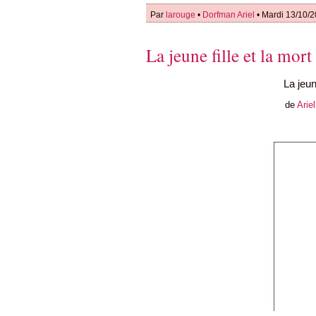
Par
larouge
•
Dorfman Ariel
• Mardi 13/10/2
La jeune fille et la mort
La jeun
de
Arie