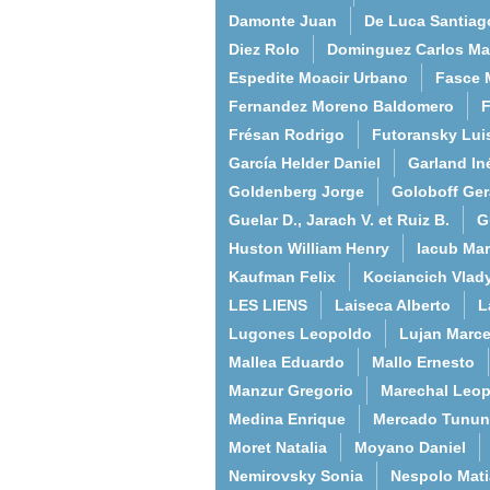
Damonte Juan
De Luca Santiag
Diez Rolo
Dominguez Carlos Ma
Espedite Moacir Urbano
Fasce 
Fernandez Moreno Baldomero
F
Frésan Rodrigo
Futoransky Lui
García Helder Daniel
Garland In
Goldenberg Jorge
Goloboff Ger
Guelar D., Jarach V. et Ruiz B.
G
Huston William Henry
Iacub Mar
Kaufman Felix
Kociancich Vlad
LES LIENS
Laiseca Alberto
L
Lugones Leopoldo
Lujan Marce
Mallea Eduardo
Mallo Ernesto
Manzur Gregorio
Marechal Leo
Medina Enrique
Mercado Tunun
Moret Natalia
Moyano Daniel
Nemirovsky Sonia
Nespolo Mati