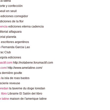
a latina
rte y confección
euil en seuil
ediciones corregidor
diciones de la flor
dencia
ediciones eterna cadencia
itorial alfaguara
orial planeta
s
escritores argentinos
o
Fernanda Garcia Lao
rac Club
rgola ediciones
mactif.com
http://notabene.forumactif.com
.com/
http://www.amelatine.com/
 dernière goutte
s
la isla de roas bastos
scierie reveuse
loredan
la taverne du doge loredan
l libro
Librairie El Salón del libro
 latine
maison de l'amerique latine