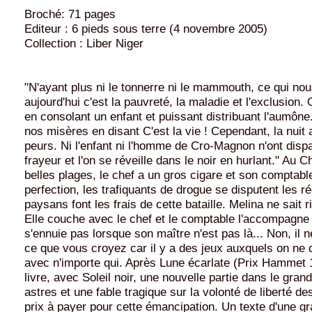
Broché: 71 pages
Editeur : 6 pieds sous terre (4 novembre 2005)
Collection : Liber Niger
"N'ayant plus ni le tonnerre ni le mammouth, ce qui no
aujourd'hui c'est la pauvreté, la maladie et l'exclusion. 
en consolant un enfant et puissant distribuant l'aumôn
nos misères en disant C'est la vie ! Cependant, la nuit 
peurs. Ni l'enfant ni l'homme de Cro-Magnon n'ont disp
frayeur et l'on se réveille dans le noir en hurlant." Au Ch
belles plages, le chef a un gros cigare et son comptabl
perfection, les trafiquants de drogue se disputent les ré
paysans font les frais de cette bataille. Melina ne sait r
Elle couche avec le chef et le comptable l'accompagne 
s'ennuie pas lorsque son maître n'est pas là... Non, il
ce que vous croyez car il y a des jeux auxquels on ne d
avec n'importe qui. Après Lune écarlate (Prix Hammet 
livre, avec Soleil noir, une nouvelle partie dans le gra
astres et une fable tragique sur la volonté de liberté de
prix à payer pour cette émancipation. Un texte d'une g