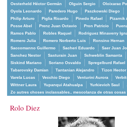
Oesterheld Héctor Germán
Olguin Sergio
Oloixarac Po
Oyola Leonardo
Paredero Hugo
Paszkowski Diego
Philip Arturo
Piglia Ricardo
Pinedo Rafael
Pizarnik 
Posse Abel
Prenz Juan Octavio
Pron Patricio
Puenz
Ramos Pablo
Robles Raquel
Rodriguez Minaverry Ign
Romero Julia
Romero Norberto Luis
Ronsino Hernan
Saccomanno Guillermo
Sacheri Eduardo
Saer Juan J
Sanchez Nestor
Sasturain Juan
Schweblin Samanta
Siskind Mariano
Soriano Osvaldo
Spregelburd Rafael
Tabarovsky Damian
Tantanian Alejandro
Tizon Hector
Varela Lucas
Vecchio Diego
Venturini Aurora
Verbi
Wittner Laura
Yupanqui Atahualpa
Yurkievich Saul
Zo autres choses inclassables.. mescolanza de otras cosas
Rolo Diez