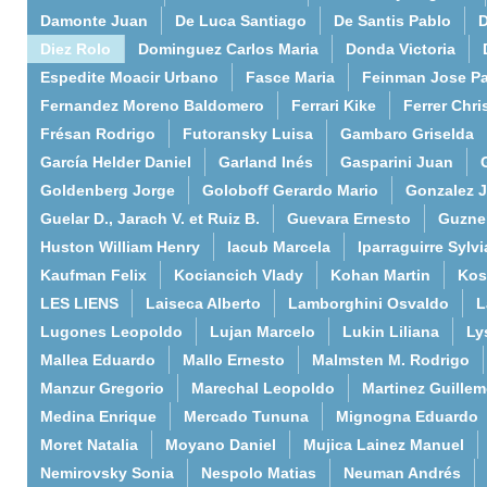
Damonte Juan
De Luca Santiago
De Santis Pablo
D
Diez Rolo
Dominguez Carlos Maria
Donda Victoria
Espedite Moacir Urbano
Fasce Maria
Feinman Jose P
Fernandez Moreno Baldomero
Ferrari Kike
Ferrer Chri
Frésan Rodrigo
Futoransky Luisa
Gambaro Griselda
García Helder Daniel
Garland Inés
Gasparini Juan
Goldenberg Jorge
Goloboff Gerardo Mario
Gonzalez 
Guelar D., Jarach V. et Ruiz B.
Guevara Ernesto
Guzne
Huston William Henry
Iacub Marcela
Iparraguirre Sylvi
Kaufman Felix
Kociancich Vlady
Kohan Martin
Kos
LES LIENS
Laiseca Alberto
Lamborghini Osvaldo
L
Lugones Leopoldo
Lujan Marcelo
Lukin Liliana
Ly
Mallea Eduardo
Mallo Ernesto
Malmsten M. Rodrigo
Manzur Gregorio
Marechal Leopoldo
Martinez Guille
Medina Enrique
Mercado Tununa
Mignogna Eduardo
Moret Natalia
Moyano Daniel
Mujica Lainez Manuel
Nemirovsky Sonia
Nespolo Matias
Neuman Andrés