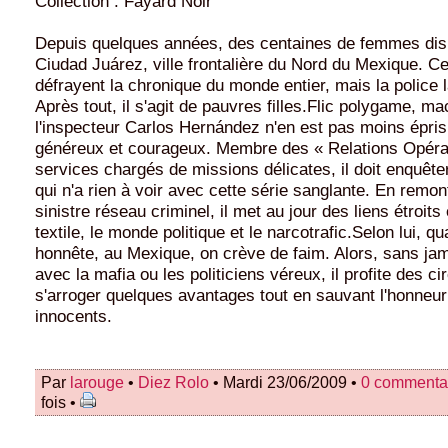
Collection : Fayard Noir
Depuis quelques années, des centaines de femmes dis
Ciudad Juárez, ville frontalière du Nord du Mexique. Ce
défrayent la chronique du monde entier, mais la police l
Après tout, il s'agit de pauvres filles.Flic polygame, m
l'inspecteur Carlos Hernández n'en est pas moins épris 
généreux et courageux. Membre des « Relations Opérat
services chargés de missions délicates, il doit enquête
qui n'a rien à voir avec cette série sanglante. En remonta
sinistre réseau criminel, il met au jour des liens étroits 
textile, le monde politique et le narcotrafic.Selon lui, q
honnête, au Mexique, on crève de faim. Alors, sans jam
avec la mafia ou les politiciens véreux, il profite des c
s'arroger quelques avantages tout en sauvant l'honneur 
innocents.
Par
larouge
•
Diez Rolo
• Mardi 23/06/2009 •
0 commenta
fois •