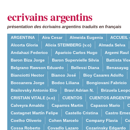
ecrivains argentins
présentation des écrivains argentins traduits en français
ARGENTINA
Aira Cesar
Almeida Eugenia
ACCUEIL 
Alcorta Gloria
Alicia STEIMBERG (v.o)
Almada Selva
Andahazi Federico
Aparicio Carlos Hugo
Argemi Raul
Baron Biza Jorge
Baron Supervielle Silvia
Battista Vic
Belgrano Rawson Eduardo
Bellessi Diana
Benasayag 
Bianciotti Hector
Bianco José
Bioy Casares Adolfo
Boccanera Jorge
Bodoc Liliana
Bongiovani Fabricio
Brailovsky Antonio Elio
Bravi Adrian N.
Brizuela Leop
CRISTIAN VITALE (v.o)
CUENTOS
CUENTOS ARGENTI
Calveyra Arnaldo
Caparros Martin
Capasso Mario
C
Castagnet Martín Felipe
Castello Cristina
Castro Erne
Coelho Oliverio
Cohen Marcelo
Company Flavia
Co
Cossa Roberto
Covadlo Lazaro
Cozarinsky Edgardo