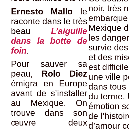
noir, très 
Ernesto Mallo
le
embarque
raconte dans le très
Mexique d
beau
L’aiguille
les danger
dans la botte de
survie de
foin
.
et des mis
Pour sauver sa
est diffici
peau,
Rolo Diez
une ville 
émigra en Europe
dans tous 
avant de s’installer
du terme.
au Mexique. On
émotion so
trouve dans son
de l’histoi
œuvre deux
d’amour co