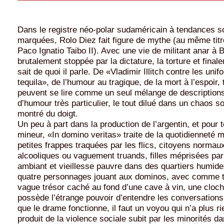
Dans le registre néo-polar sudaméricain à tendances s
marquées, Rolo Diez fait figure de mythe (au même titr
Paco Ignatio Taibo II). Avec une vie de militant anar à
brutalement stoppée par la dictature, la torture et finale
sait de quoi il parle. De «Vladimir Illitch contre les unif
tequila», de l’humour au tragique, de la mort à l’espoir,
peuvent se lire comme un seul mélange de description
d’humour très particulier, le tout dilué dans un chaos so
montré du doigt.
Un peu à part dans la production de l’argentin, et pour to
mineur, «In domino veritas» traite de la quotidienneté 
petites frappes traquées par les flics, citoyens normau
alcooliques ou vaguement truands, filles méprisées pa
ambiant et vieillesse pauvre dans des quartiers humide
quatre personnages jouant aux dominos, avec comme to
vague trésor caché au fond d’une cave à vin, une cloch
possède l’étrange pouvoir d’entendre les conversations
que le drame fonctionne, il faut un voyou qui n’a plus ri
produit de la violence sociale subit par les minorités d