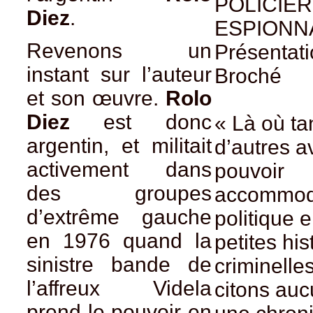
POLICIER
Diez
.
ESPIONN
Revenons un
Présentati
instant sur l’auteur
Broché
et son œuvre.
Rolo
Diez
est donc
« Là où ta
argentin, et militait
d’autres a
activement dans
pouvoir
des groupes
accommod
d’extrême gauche
politique 
en 1976 quand la
petites his
sinistre bande de
criminelle
l’affreux Videla
citons au
prend le pouvoir en