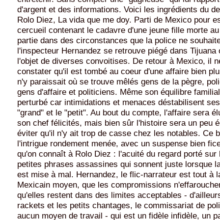
d'argent et des informations. Voici les ingrédients du d
Rolo Diez, La vida que me doy. Parti de Mexico pour es
cercueil contenant le cadavre d'une jeune fille morte a
partie dans des circonstances que la police ne souhaite
l'inspecteur Hernandez se retrouve piégé dans Tijuana o
l'objet de diverses convoitises. De retour à Mexico, il 
constater qu'il est tombé au coeur d'une affaire bien pl
n'y paraissait où se trouve mêlés gens de la pègre, poli
gens d'affaire et politiciens. Même son équilibre familia
perturbé car intimidations et menaces déstabilisent ses
"grand" et le "petit". Au bout du compte, l'affaire sera élu
son chef félicités, mais bien sûr l'histoire sera un peu 
éviter qu'il n'y ait trop de casse chez les notables. Ce b
l'intrigue rondement menée, avec un suspense bien ficel
qu'on connaît à Rolo Diez : l'acuité du regard porté sur l
petites phrases assassines qui sonnent juste lorsque la
est mise à mal. Hernandez, le flic-narrateur est tout à l
Mexicain moyen, que les compromissions n'effarouchen
qu'elles restent dans des limites acceptables - d'ailleur
rackets et les petits chantages, le commissariat de poli
aucun moyen de travail - qui est un fidèle infidèle, un 