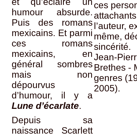
et qu’éclaire un
ces perso
humour absurde.
attachant
Puis des romans
l’auteur, ex
mexicains. Et parmi
même, déc
ces romans
sincérité.
mexicains, en
Jean-Pier
général sombres
Brethes -
mais non
genres (1
dépourvus
2005).
d’humour, il y a
Lune d’écarlate
.
Depuis sa
naissance Scarlett