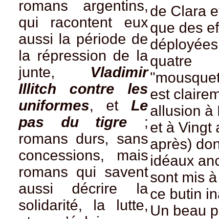
romans argentins,
de Clara e
qui racontent eux
que des ef
aussi la période de
déployées 
la répression de la
quatre
junte,
Vladimir
"mousqueta
Illitch contre les
est clairem
uniformes
, et
Le
allusion 
pas du tigre
;
et à Vingt
romans durs, sans
après) don
concessions, mais
idéaux an
romans qui savent
sont mis à
aussi décrire la
ce butin i
solidarité, la lutte,
Un beau po