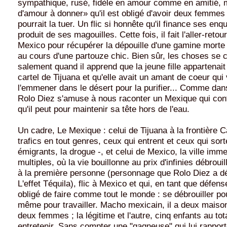
sympathique, rusé, fidèle en amour comme en amitié, 
d'amour à donner» qu'il est obligé d'avoir deux femmes 
pourrait la tuer. Un flic si honnête qu'il finance ses enq
produit de ses magouilles. Cette fois, il fait l'aller-retou
Mexico pour récupérer la dépouille d'une gamine morte
au cours d'une partouze chic. Bien sûr, les choses se 
salement quand il apprend que la jeune fille appartenait
cartel de Tijuana et qu'elle avait un amant de coeur qui 
l'emmener dans le désert pour la purifier... Comme dans 
Rolo Diez s'amuse à nous raconter un Mexique qui cont
qu'il peut pour maintenir sa tête hors de l'eau.
Un cadre, Le Mexique : celui de Tijuana à la frontière C
trafics en tout genres, ceux qui entrent et ceux qui sort
émigrants, la drogue -, et celui de Mexico, la ville imm
multiples, où la vie bouillonne au prix d'infinies débroui
à la première personne (personnage que Rolo Diez a déj
L'effet Téquila), flic à Mexico et qui, en tant que défense
obligé de faire comme tout le monde : se débrouiller po
même pour travailler. Macho mexicain, il a deux maison
deux femmes ; la légitime et l'autre, cinq enfants au total
entretenir. Sans compter une "gagneuse" qui lui rappor