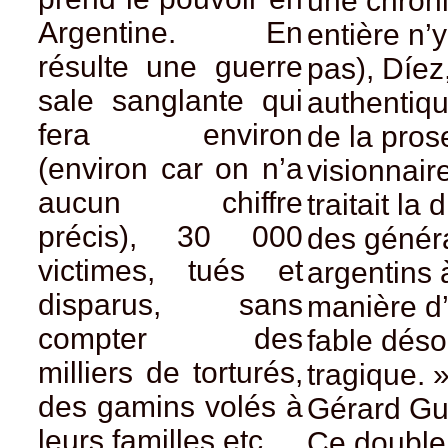
une chron
Argentine. En
entière n’y 
résulte une guerre
pas), Díez
sale sanglante qui
authentiq
fera environ
de la pros
(environ car on n’a
visionnair
aucun chiffre
traitait la 
précis), 30 000
des génér
victimes, tués et
argentins 
disparus, sans
manière d
compter des
fable déso
milliers de torturés,
tragique. 
des gamins volés à
Gérard Gu
leurs familles etc …
Ce double