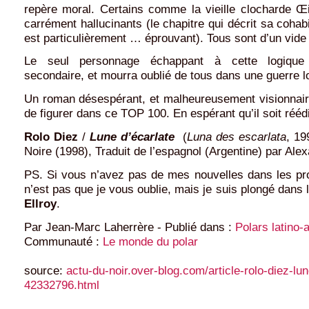
repère moral. Certains comme la vieille clocharde Œi
carrément hallucinants (le chapitre qui décrit sa cohab
est particulièrement … éprouvant). Tous sont d’un vide 
Le seul personnage échappant à cette logique 
secondaire, et mourra oublié de tous dans une guerre lo
Un roman désespérant, et malheureusement visionnaire
de figurer dans ce TOP 100. En espérant qu’il soit réédi
Rolo Diez
/
Lune d’écarlate
(
Luna des escarlata
, 19
Noire (1998), Traduit de l’espagnol (Argentine) par Ale
PS. Si vous n’avez pas de mes nouvelles dans les pro
n’est pas que je vous oublie, mais je suis plongé dans 
Ellroy
.
Par Jean-Marc Laherrère
-
Publié dans :
Polars latino-
Communauté :
Le monde du polar
source:
actu-du-noir.over-blog.com/article-rolo-diez-lun
42332796.html