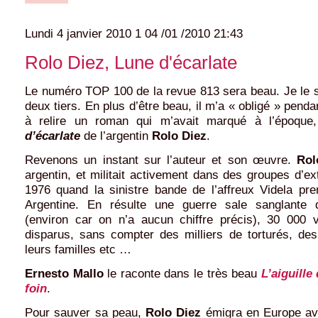
Lundi 4 janvier 2010
1
04
/
01
/
2010
21:43
Rolo Diez, Lune d'écarlate
Le numéro TOP 100 de la revue 813 sera beau. Je le sai
deux tiers. En plus d’être beau, il m’a « obligé » pend
à relire un roman qui m’avait marqué à l’époque
d’écarlate
de l’argentin
Rolo Diez
.
Revenons un instant sur l’auteur et son œuvre.
Rol
argentin, et militait activement dans des groupes d’
1976 quand la sinistre bande de l’affreux Videla pre
Argentine. En résulte une guerre sale sanglante q
(environ car on n’a aucun chiffre précis), 30 000 v
disparus, sans compter des milliers de torturés, de
leurs familles etc …
Ernesto Mallo
le raconte dans le très beau
L’aiguille
foin
.
Pour sauver sa peau,
Rolo Diez
émigra en Europe ava