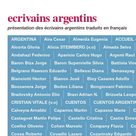
ecrivains argentins
présentation des écrivains argentins traduits en français
ARGENTINA
Aira Cesar
Almeida Eugenia
ACCUEIL 
Alcorta Gloria
Alicia STEIMBERG (v.o)
Almada Selva
Andahazi Federico
Aparicio Carlos Hugo
Argemi Raul
Baron Biza Jorge
Baron Supervielle Silvia
Battista Vic
Belgrano Rawson Eduardo
Bellessi Diana
Benasayag 
Bianciotti Hector
Bianco José
Bioy Casares Adolfo
Boccanera Jorge
Bodoc Liliana
Bongiovani Fabricio
Brailovsky Antonio Elio
Bravi Adrian N.
Brizuela Leop
CRISTIAN VITALE (v.o)
CUENTOS
CUENTOS ARGENTI
Calveyra Arnaldo
Caparros Martin
Capasso Mario
C
Castagnet Martín Felipe
Castello Cristina
Castro Erne
Coelho Oliverio
Cohen Marcelo
Company Flavia
Co
Cossa Roberto
Covadlo Lazaro
Cozarinsky Edgardo