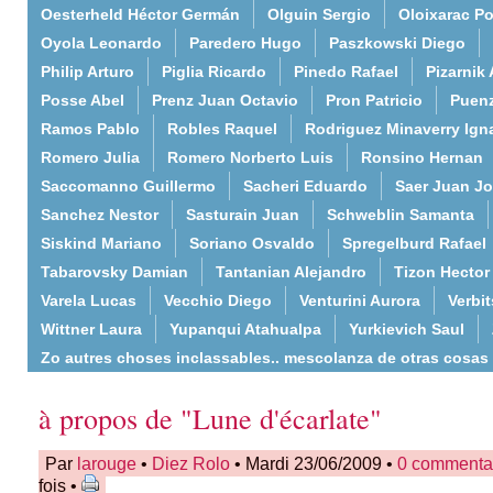
Oesterheld Héctor Germán
Olguin Sergio
Oloixarac Po
Oyola Leonardo
Paredero Hugo
Paszkowski Diego
Philip Arturo
Piglia Ricardo
Pinedo Rafael
Pizarnik 
Posse Abel
Prenz Juan Octavio
Pron Patricio
Puenz
Ramos Pablo
Robles Raquel
Rodriguez Minaverry Ign
Romero Julia
Romero Norberto Luis
Ronsino Hernan
Saccomanno Guillermo
Sacheri Eduardo
Saer Juan J
Sanchez Nestor
Sasturain Juan
Schweblin Samanta
Siskind Mariano
Soriano Osvaldo
Spregelburd Rafael
Tabarovsky Damian
Tantanian Alejandro
Tizon Hector
Varela Lucas
Vecchio Diego
Venturini Aurora
Verbi
Wittner Laura
Yupanqui Atahualpa
Yurkievich Saul
Zo autres choses inclassables.. mescolanza de otras cosas
à propos de "Lune d'écarlate"
Par
larouge
•
Diez Rolo
• Mardi 23/06/2009 •
0 commenta
fois •