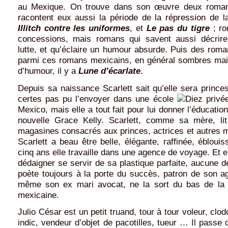
au Mexique. On trouve dans son œuvre deux romans
racontent eux aussi la période de la répression de l
Illitch contre les uniformes
, et
Le pas du tigre
; ro
concessions, mais romans qui savent aussi décrire l
lutte, et qu’éclaire un humour absurde. Puis des rom
parmi ces romans mexicains, en général sombres ma
d’humour, il y a
Lune d’écarlate
.
Depuis sa naissance Scarlett sait qu’elle sera princ
certes pas pu l’envoyer dans une école
privée
Mexico, mais elle a tout fait pour lui donner l’éducation 
nouvelle Grace Kelly. Scarlett, comme sa mère, lit
magasines consacrés aux princes, actrices et autres 
Scarlett a beau être belle, élégante, raffinée, ébloui
cinq ans elle travaille dans une agence de voyage. Et e
dédaigner se servir de sa plastique parfaite, aucune 
poète toujours à la porte du succès, patron de son a
même son ex mari avocat, ne la sort du bas de la
mexicaine.
Julio César est un petit truand, tour à tour voleur, clo
indic, vendeur d’objet de pacotilles, tueur … Il passe 