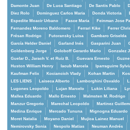
Damonte Juan
De Luca Santiago
De Santis Pablo
D
Diez Rolo
Dominguez Carlos Maria
Donda Victoria
Espedite Moacir Urbano
Fasce Maria
Feinman Jose P
Fernandez Moreno Baldomero
Ferrari Kike
Ferrer Chri
Frésan Rodrigo
Futoransky Luisa
Gambaro Griselda
García Helder Daniel
Garland Inés
Gasparini Juan
Goldenberg Jorge
Goloboff Gerardo Mario
Gonzalez 
Guelar D., Jarach V. et Ruiz B.
Guevara Ernesto
Guzne
Huston William Henry
Iacub Marcela
Iparraguirre Sylvi
Kaufman Felix
Kociancich Vlady
Kohan Martin
Kos
LES LIENS
Laiseca Alberto
Lamborghini Osvaldo
L
Lugones Leopoldo
Lujan Marcelo
Lukin Liliana
Ly
Mallea Eduardo
Mallo Ernesto
Malmsten M. Rodrigo
Manzur Gregorio
Marechal Leopoldo
Martinez Guille
Medina Enrique
Mercado Tununa
Mignogna Eduardo
Moret Natalia
Moyano Daniel
Mujica Lainez Manuel
Nemirovsky Sonia
Nespolo Matias
Neuman Andrés