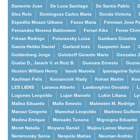
Damonte Juan
De Luca Santiago
De Santis Pablo
D
Diez Rolo
Dominguez Carlos Maria
Donda Victoria
Espedite Moacir Urbano
Fasce Maria
Feinman Jose P
Fernandez Moreno Baldomero
Ferrari Kike
Ferrer Chri
Frésan Rodrigo
Futoransky Luisa
Gambaro Griselda
García Helder Daniel
Garland Inés
Gasparini Juan
Goldenberg Jorge
Goloboff Gerardo Mario
Gonzalez 
Guelar D., Jarach V. et Ruiz B.
Guevara Ernesto
Guzne
Huston William Henry
Iacub Marcela
Iparraguirre Sylvi
Kaufman Felix
Kociancich Vlady
Kohan Martin
Kos
LES LIENS
Laiseca Alberto
Lamborghini Osvaldo
L
Lugones Leopoldo
Lujan Marcelo
Lukin Liliana
Ly
Mallea Eduardo
Mallo Ernesto
Malmsten M. Rodrigo
Manzur Gregorio
Marechal Leopoldo
Martinez Guille
Medina Enrique
Mercado Tununa
Mignogna Eduardo
Moret Natalia
Moyano Daniel
Mujica Lainez Manuel
Nemirovsky Sonia
Nespolo Matias
Neuman Andrés