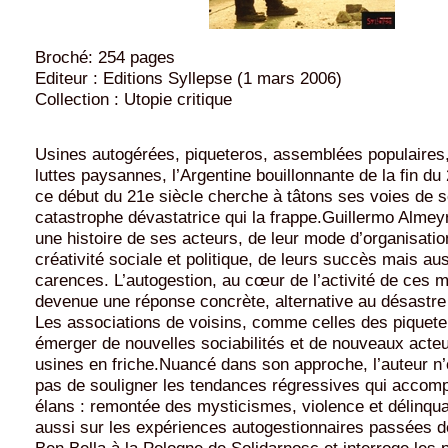
Broché: 254 pages
Editeur : Editions Syllepse (1 mars 2006)
Collection : Utopie critique
Usines autogérées, piqueteros, assemblées populaires
luttes paysannes, l’Argentine bouillonnante de la fin du
ce début du 21e siècle cherche à tâtons ses voies de so
catastrophe dévastatrice qui la frappe.Guillermo Alme
une histoire de ses acteurs, de leur mode d’organisatio
créativité sociale et politique, de leurs succès mais au
carences. L’autogestion, au cœur de l’activité de ces
devenue une réponse concrète, alternative au désastr
Les associations de voisins, comme celles des piqueter
émerger de nouvelles sociabilités et de nouveaux acte
usines en friche.Nuancé dans son approche, l’auteur n
pas de souligner les tendances régressives qui accom
élans : remontée des mysticismes, violence et délinqu
aussi sur les expériences autogestionnaires passées de
Ben Bella à la Pologne de Solidarnosc et interroge les