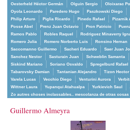
Oesterheld Héctor Germán
Olguin Sergio
Oloixarac Po
Oyola Leonardo
Paredero Hugo
Paszkowski Diego
Philip Arturo
Piglia Ricardo
Pinedo Rafael
Pizarnik 
Posse Abel
Prenz Juan Octavio
Pron Patricio
Puenz
Ramos Pablo
Robles Raquel
Rodriguez Minaverry Ign
Romero Julia
Romero Norberto Luis
Ronsino Hernan
Saccomanno Guillermo
Sacheri Eduardo
Saer Juan J
Sanchez Nestor
Sasturain Juan
Schweblin Samanta
Siskind Mariano
Soriano Osvaldo
Spregelburd Rafael
Tabarovsky Damian
Tantanian Alejandro
Tizon Hector
Varela Lucas
Vecchio Diego
Venturini Aurora
Verbi
Wittner Laura
Yupanqui Atahualpa
Yurkievich Saul
Zo autres choses inclassables.. mescolanza de otras cosas
Guillermo Almeyra