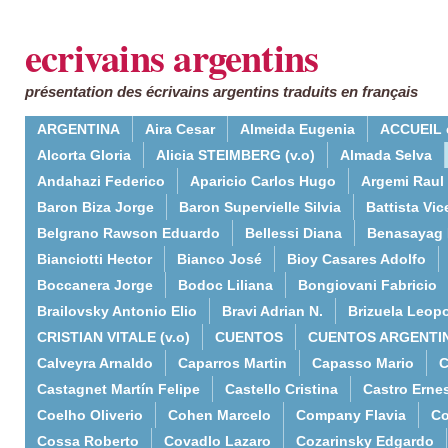
ecrivains argentins
présentation des écrivains argentins traduits en français
ARGENTINA
Aira Cesar
Almeida Eugenia
ACCUEIL 
Alcorta Gloria
Alicia STEIMBERG (v.o)
Almada Selva
Andahazi Federico
Aparicio Carlos Hugo
Argemi Raul
Baron Biza Jorge
Baron Supervielle Silvia
Battista Vic
Belgrano Rawson Eduardo
Bellessi Diana
Benasayag 
Bianciotti Hector
Bianco José
Bioy Casares Adolfo
Boccanera Jorge
Bodoc Liliana
Bongiovani Fabricio
Brailovsky Antonio Elio
Bravi Adrian N.
Brizuela Leop
CRISTIAN VITALE (v.o)
CUENTOS
CUENTOS ARGENTI
Calveyra Arnaldo
Caparros Martin
Capasso Mario
C
Castagnet Martín Felipe
Castello Cristina
Castro Erne
Coelho Oliverio
Cohen Marcelo
Company Flavia
Co
Cossa Roberto
Covadlo Lazaro
Cozarinsky Edgardo