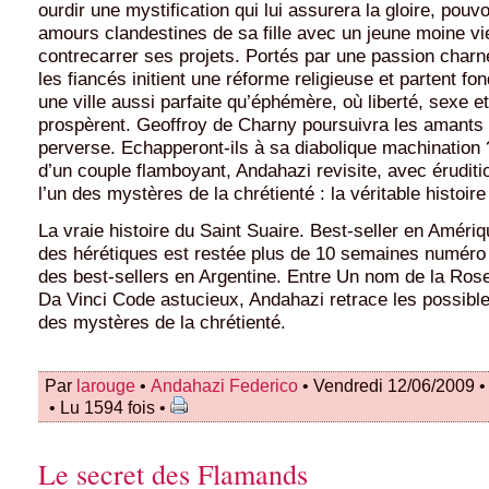
ourdir une mystification qui lui assurera la gloire, pouvo
amours clandestines de sa fille avec un jeune moine v
contrecarrer ses projets. Portés par une passion charnel
les fiancés initient une réforme religieuse et partent f
une ville aussi parfaite qu’éphémère, où liberté, sexe 
prospèrent. Geoffroy de Charny poursuivra les amants
perverse. Echapperont-ils à sa diabolique machination 
d’un couple flamboyant, Andahazi revisite, avec éruditi
l’un des mystères de la chrétienté : la véritable histoir
La vraie histoire du Saint Suaire. Best-seller en Amériqu
des hérétiques est restée plus de 10 semaines numéro u
des best-sellers en Argentine. Entre Un nom de la Rose
Da Vinci Code astucieux, Andahazi retrace les possible
des mystères de la chrétienté.
Par
larouge
•
Andahazi Federico
• Vendredi 12/06/2009 
• Lu 1594 fois •
Le secret des Flamands