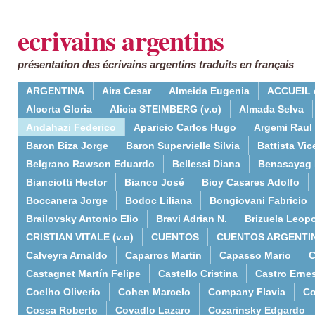
ecrivains argentins
présentation des écrivains argentins traduits en français
ARGENTINA
Aira Cesar
Almeida Eugenia
ACCUEIL 
Alcorta Gloria
Alicia STEIMBERG (v.o)
Almada Selva
Andahazi Federico
Aparicio Carlos Hugo
Argemi Raul
Baron Biza Jorge
Baron Supervielle Silvia
Battista Vic
Belgrano Rawson Eduardo
Bellessi Diana
Benasayag 
Bianciotti Hector
Bianco José
Bioy Casares Adolfo
Boccanera Jorge
Bodoc Liliana
Bongiovani Fabricio
Brailovsky Antonio Elio
Bravi Adrian N.
Brizuela Leop
CRISTIAN VITALE (v.o)
CUENTOS
CUENTOS ARGENTI
Calveyra Arnaldo
Caparros Martin
Capasso Mario
C
Castagnet Martín Felipe
Castello Cristina
Castro Erne
Coelho Oliverio
Cohen Marcelo
Company Flavia
Co
Cossa Roberto
Covadlo Lazaro
Cozarinsky Edgardo