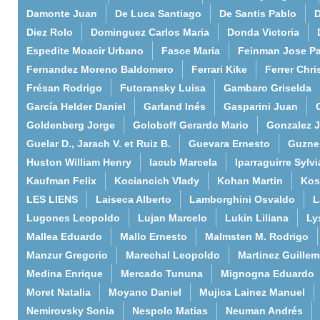
Damonte Juan
De Luca Santiago
De Santis Pablo
D
Diez Rolo
Dominguez Carlos Maria
Donda Victoria
Espedite Moacir Urbano
Fasce Maria
Feinman Jose P
Fernandez Moreno Baldomero
Ferrari Kike
Ferrer Chri
Frésan Rodrigo
Futoransky Luisa
Gambaro Griselda
García Helder Daniel
Garland Inés
Gasparini Juan
Goldenberg Jorge
Goloboff Gerardo Mario
Gonzalez 
Guelar D., Jarach V. et Ruiz B.
Guevara Ernesto
Guzne
Huston William Henry
Iacub Marcela
Iparraguirre Sylvi
Kaufman Felix
Kociancich Vlady
Kohan Martin
Kos
LES LIENS
Laiseca Alberto
Lamborghini Osvaldo
L
Lugones Leopoldo
Lujan Marcelo
Lukin Liliana
Ly
Mallea Eduardo
Mallo Ernesto
Malmsten M. Rodrigo
Manzur Gregorio
Marechal Leopoldo
Martinez Guille
Medina Enrique
Mercado Tununa
Mignogna Eduardo
Moret Natalia
Moyano Daniel
Mujica Lainez Manuel
Nemirovsky Sonia
Nespolo Matias
Neuman Andrés