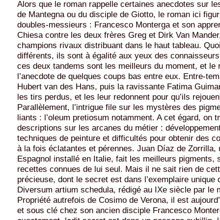
Alors que le roman rappelle certaines anecdotes sur l
de Mantegna ou du disciple de Giotto, le roman ici figur
doubles-messieurs : Francesco Monterga et son apprent
Chiesa contre les deux frères Greg et Dirk Van Mander
champions rivaux distribuant dans le haut tableau. Quo
différents, ils sont à égalité aux yeux des connaisseurs
ces deux tandems sont les meilleurs du moment, et le 
l’anecdote de quelques coups bas entre eux. Entre-tem
Hubert van des Hans, puis la ravissante Fatima Guima
les tirs perdus, et les leur redonnent pour qu’ils rejoue
Parallèlement, l’intrigue file sur les mystères des pigm
liants : l’oleum pretiosum notamment. A cet égard, on t
descriptions sur les arcanes du métier : développemen
techniques de peinture et difficultés pour obtenir des c
à la fois éclatantes et pérennes. Juan Díaz de Zorrilla,
Espagnol installé en Italie, fait les meilleurs pigments,
recettes connues de lui seul. Mais il ne sait rien de cett
précieuse, dont le secret est dans l’exemplaire unique
Diversum artium schedula, rédigé au IXe siècle par le 
Propriété autrefois de Cosimo de Verona, il est aujourd
et sous clé chez son ancien disciple Francesco Monter