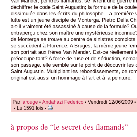
Van Mander, peintres flamands, se livrent une guerre i
déchiffrer le code Saint Augustin; la formule de la coul
dissimulée dans les écrits du philosophe. La première 
lutte est un jeune disciple de Monterga, Pietro Della Ch
a-t-il vraiment été assassiné à cause de la formule? Ou
entraperçu chez son maître une mystérieuse inconnue? B
de Monterga se trouve au centre de sinistres complots 
se succèdent à Florence. A Bruges, la même jeune 
son portrait aux frères Van Mander. Est-ce réellement le
préoccupe tant? A force de ruse et de séduction, seman
son passage, elle semble sur le point de découvrir les 
Saint Augustin. Multipliant les rebondissements, ce rom
original est aussi un hommage à l’art et à la peinture.
Par
larouge
•
Andahazi Federico
• Vendredi 12/06/2009 
• Lu 1591 fois •
à propos de “le secret des flamands”