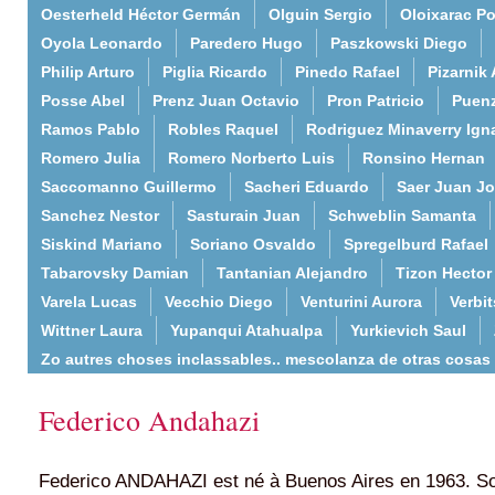
Oesterheld Héctor Germán
Olguin Sergio
Oloixarac Po
Oyola Leonardo
Paredero Hugo
Paszkowski Diego
Philip Arturo
Piglia Ricardo
Pinedo Rafael
Pizarnik 
Posse Abel
Prenz Juan Octavio
Pron Patricio
Puenz
Ramos Pablo
Robles Raquel
Rodriguez Minaverry Ign
Romero Julia
Romero Norberto Luis
Ronsino Hernan
Saccomanno Guillermo
Sacheri Eduardo
Saer Juan J
Sanchez Nestor
Sasturain Juan
Schweblin Samanta
Siskind Mariano
Soriano Osvaldo
Spregelburd Rafael
Tabarovsky Damian
Tantanian Alejandro
Tizon Hector
Varela Lucas
Vecchio Diego
Venturini Aurora
Verbi
Wittner Laura
Yupanqui Atahualpa
Yurkievich Saul
Zo autres choses inclassables.. mescolanza de otras cosas
Federico Andahazi
Federico ANDAHAZI est né à Buenos Aires en 1963. S