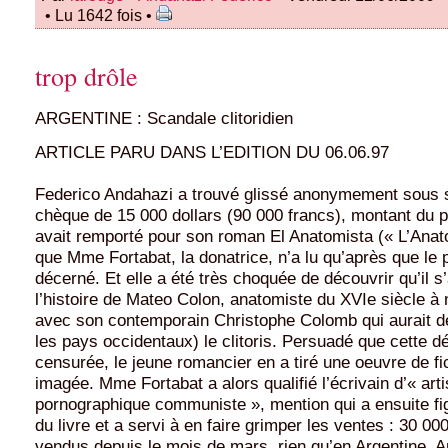
• Lu 1642 fois •
trop drôle
ARGENTINE : Scandale clitoridien
ARTICLE PARU DANS L’EDITION DU 06.06.97
Federico Andahazi a trouvé glissé anonymement sous s
chèque de 15 000 dollars (90 000 francs), montant du pr
avait remporté pour son roman El Anatomista (« L’Anat
que Mme Fortabat, la donatrice, n’a lu qu’après que le p
décerné. Et elle a été très choquée de découvrir qu’il s
l’histoire de Mateo Colon, anatomiste du XVIe siècle à
avec son contemporain Christophe Colomb qui aurait d
les pays occidentaux) le clitoris. Persuadé que cette d
censurée, le jeune romancier en a tiré une oeuvre de fic
imagée. Mme Fortabat a alors qualifié l’écrivain d’« arti
pornographique communiste », mention qui a ensuite fi
du livre et a servi à en faire grimper les ventes : 30 0
vendus depuis le mois de mars, rien qu’en Argentine. 