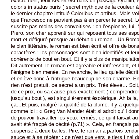
exactement, ledit secret est dans un passage sybillin, 
coloris in status puris ( secret mythique de la couleur à 
le dernier chapitre intitulé Coloribus et artibus. Mais vo
que Francesco ne parvient pas à en percer le secret. 
suscite pas moins des convoitises : on l’espionne, lui,
Piero, son cher apprenti sur qui reposent tous ses espo
mort et défiguré presque au début du roman…Un Roman
le plan littéraire, le roman est bien écrit et offre de bon
caractères : les personnages sont bien identifiés et l
cohérents de bout en bout. Et il y a plus de manipulatio
Dit autrement, le roman est agréable et intéressant, et 
l’énigme bien menée. En revanche, le lieu qu’elle décrit
et enlève donc à l’intrigue beaucoup de son charme. E
rien n’est gratuit, ce secret a un prix. Très élevé… Soit
de ce prix, ou sa cause plus exactement ( comprendront
jusqu’au bout ), est singulièrement ésotérique. Ah la la,
ça…Et puis, malgré la qualité de la plume, il y a quelque
comme ici : « Greg Van Mander était si adroit qu’il donn
de pouvoir travailler les yeux fermés, ce qu’il faisait a
avait été frappé de cécité (p.71) ». Cela, en français pa
suspense à deux balles. Pire, le roman a parfois tendan
sauce et à se répéter : ce n’est que vers le tiers final d