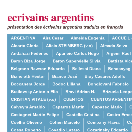
ecrivains argentins
présentation des écrivains argentins traduits en français
ARGENTINA
Aira Cesar
Almeida Eugenia
ACCUEIL 
Alcorta Gloria
Alicia STEIMBERG (v.o)
Almada Selva
Andahazi Federico
Aparicio Carlos Hugo
Argemi Raul
Baron Biza Jorge
Baron Supervielle Silvia
Battista Vic
Belgrano Rawson Eduardo
Bellessi Diana
Benasayag 
Bianciotti Hector
Bianco José
Bioy Casares Adolfo
Boccanera Jorge
Bodoc Liliana
Bongiovani Fabricio
Brailovsky Antonio Elio
Bravi Adrian N.
Brizuela Leop
CRISTIAN VITALE (v.o)
CUENTOS
CUENTOS ARGENTI
Calveyra Arnaldo
Caparros Martin
Capasso Mario
C
Castagnet Martín Felipe
Castello Cristina
Castro Erne
Coelho Oliverio
Cohen Marcelo
Company Flavia
Co
Cossa Roberto
Covadlo Lazaro
Cozarinsky Edgardo