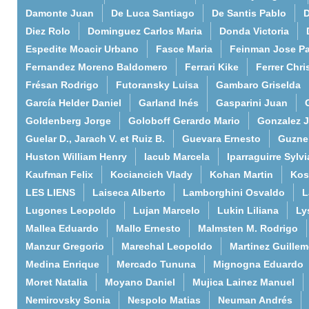
Damonte Juan
De Luca Santiago
De Santis Pablo
D
Diez Rolo
Dominguez Carlos Maria
Donda Victoria
Espedite Moacir Urbano
Fasce Maria
Feinman Jose P
Fernandez Moreno Baldomero
Ferrari Kike
Ferrer Chri
Frésan Rodrigo
Futoransky Luisa
Gambaro Griselda
García Helder Daniel
Garland Inés
Gasparini Juan
Goldenberg Jorge
Goloboff Gerardo Mario
Gonzalez 
Guelar D., Jarach V. et Ruiz B.
Guevara Ernesto
Guzne
Huston William Henry
Iacub Marcela
Iparraguirre Sylvi
Kaufman Felix
Kociancich Vlady
Kohan Martin
Kos
LES LIENS
Laiseca Alberto
Lamborghini Osvaldo
L
Lugones Leopoldo
Lujan Marcelo
Lukin Liliana
Ly
Mallea Eduardo
Mallo Ernesto
Malmsten M. Rodrigo
Manzur Gregorio
Marechal Leopoldo
Martinez Guille
Medina Enrique
Mercado Tununa
Mignogna Eduardo
Moret Natalia
Moyano Daniel
Mujica Lainez Manuel
Nemirovsky Sonia
Nespolo Matias
Neuman Andrés