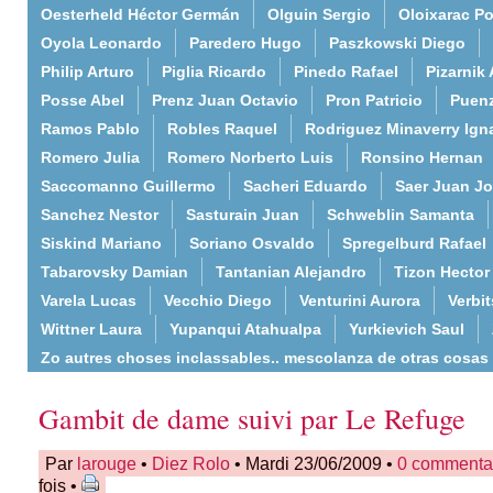
Oesterheld Héctor Germán
Olguin Sergio
Oloixarac Po
Oyola Leonardo
Paredero Hugo
Paszkowski Diego
Philip Arturo
Piglia Ricardo
Pinedo Rafael
Pizarnik 
Posse Abel
Prenz Juan Octavio
Pron Patricio
Puenz
Ramos Pablo
Robles Raquel
Rodriguez Minaverry Ign
Romero Julia
Romero Norberto Luis
Ronsino Hernan
Saccomanno Guillermo
Sacheri Eduardo
Saer Juan J
Sanchez Nestor
Sasturain Juan
Schweblin Samanta
Siskind Mariano
Soriano Osvaldo
Spregelburd Rafael
Tabarovsky Damian
Tantanian Alejandro
Tizon Hector
Varela Lucas
Vecchio Diego
Venturini Aurora
Verbi
Wittner Laura
Yupanqui Atahualpa
Yurkievich Saul
Zo autres choses inclassables.. mescolanza de otras cosas
Gambit de dame suivi par Le Refuge
Par
larouge
•
Diez Rolo
• Mardi 23/06/2009 •
0 commenta
fois •