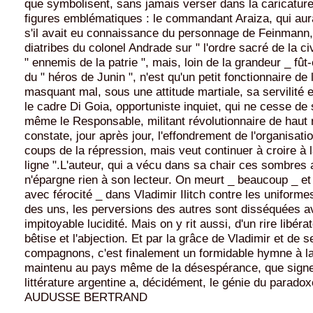
que symbolisent, sans jamais verser dans la caricature
figures emblématiques : le commandant Araiza, qui aur
s'il avait eu connaissance du personnage de Feinmann,
diatribes du colonel Andrade sur " l'ordre sacré de la civi
" ennemis de la patrie ", mais, loin de la grandeur _ fût
du " héros de Junin ", n'est qu'un petit fonctionnaire de 
masquant mal, sous une attitude martiale, sa servilité e
le cadre Di Goia, opportuniste inquiet, qui ne cesse de s'
même le Responsable, militant révolutionnaire de haut 
constate, jour après jour, l'effondrement de l'organisati
coups de la répression, mais veut continuer à croire à la
ligne ".L'auteur, qui a vécu dans sa chair ces sombres
n'épargne rien à son lecteur. On meurt _ beaucoup _ et 
avec férocité _ dans Vladimir Ilitch contre les uniformes
des uns, les perversions des autres sont disséquées 
impitoyable lucidité. Mais on y rit aussi, d'un rire libéra
bêtise et l'abjection. Et par la grâce de Vladimir et de 
compagnons, c'est finalement un formidable hymne à la 
maintenu au pays même de la désespérance, que signe
littérature argentine a, décidément, le génie du paradox
AUDUSSE BERTRAND