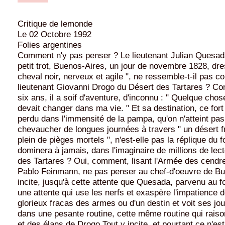
Critique de lemonde
Le 02 Octobre 1992
Folies argentines
Comment n'y pas penser ? Le lieutenant Julian Quesada,
petit trot, Buenos-Aires, un jour de novembre 1828, dre
cheval noir, nerveux et agile ", ne ressemble-t-il pas 
lieutenant Giovanni Drogo du Désert des Tartares ? Com
six ans, il a soif d'aventure, d'inconnu : " Quelque chos
devait changer dans ma vie. " Et sa destination, ce for
perdu dans l'immensité de la pampa, qu'on n'atteint pa
chevaucher de longues journées à travers " un désert fro
plein de pièges mortels ", n'est-elle pas la réplique du fo
dominera à jamais, dans l'imaginaire de millions de lect
des Tartares ? Oui, comment, lisant l'Armée des cendr
Pablo Feinmann, ne pas penser au chef-d'oeuvre de Buz
incite, jusqu'à cette attente que Quesada, parvenu au for
une attente qui use les nerfs et exaspère l'impatience 
glorieux fracas des armes ou d'un destin et voit ses jou
dans une pesante routine, cette même routine qui raiso
et des élans de Drogo.Tout y incite, et pourtant ce n'es