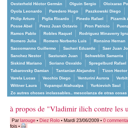
Oesterheld Héctor Germán
Olguin Sergio
Oloixarac Po
Oyola Leonardo
Paredero Hugo
Paszkowski Diego
Philip Arturo
Piglia Ricardo
Pinedo Rafael
Pizarnik 
Posse Abel
Prenz Juan Octavio
Pron Patricio
Puenz
Ramos Pablo
Robles Raquel
Rodriguez Minaverry Ign
Romero Julia
Romero Norberto Luis
Ronsino Hernan
Saccomanno Guillermo
Sacheri Eduardo
Saer Juan J
Sanchez Nestor
Sasturain Juan
Schweblin Samanta
Siskind Mariano
Soriano Osvaldo
Spregelburd Rafael
Tabarovsky Damian
Tantanian Alejandro
Tizon Hector
Varela Lucas
Vecchio Diego
Venturini Aurora
Verbi
Wittner Laura
Yupanqui Atahualpa
Yurkievich Saul
Zo autres choses inclassables.. mescolanza de otras cosas
à propos de "Vladimir ilich contre les
Par
larouge
•
Diez Rolo
• Mardi 23/06/2009 •
0 commenta
fois •