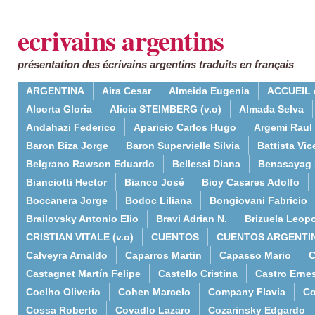
ecrivains argentins
présentation des écrivains argentins traduits en français
ARGENTINA
Aira Cesar
Almeida Eugenia
ACCUEIL 
Alcorta Gloria
Alicia STEIMBERG (v.o)
Almada Selva
Andahazi Federico
Aparicio Carlos Hugo
Argemi Raul
Baron Biza Jorge
Baron Supervielle Silvia
Battista Vic
Belgrano Rawson Eduardo
Bellessi Diana
Benasayag 
Bianciotti Hector
Bianco José
Bioy Casares Adolfo
Boccanera Jorge
Bodoc Liliana
Bongiovani Fabricio
Brailovsky Antonio Elio
Bravi Adrian N.
Brizuela Leop
CRISTIAN VITALE (v.o)
CUENTOS
CUENTOS ARGENTI
Calveyra Arnaldo
Caparros Martin
Capasso Mario
C
Castagnet Martín Felipe
Castello Cristina
Castro Erne
Coelho Oliverio
Cohen Marcelo
Company Flavia
Co
Cossa Roberto
Covadlo Lazaro
Cozarinsky Edgardo