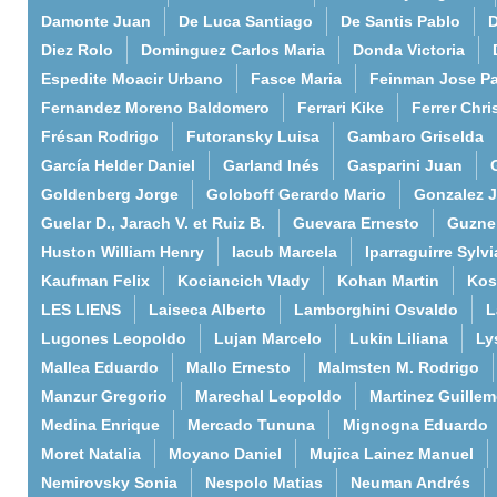
Damonte Juan
De Luca Santiago
De Santis Pablo
D
Diez Rolo
Dominguez Carlos Maria
Donda Victoria
Espedite Moacir Urbano
Fasce Maria
Feinman Jose P
Fernandez Moreno Baldomero
Ferrari Kike
Ferrer Chri
Frésan Rodrigo
Futoransky Luisa
Gambaro Griselda
García Helder Daniel
Garland Inés
Gasparini Juan
Goldenberg Jorge
Goloboff Gerardo Mario
Gonzalez 
Guelar D., Jarach V. et Ruiz B.
Guevara Ernesto
Guzne
Huston William Henry
Iacub Marcela
Iparraguirre Sylvi
Kaufman Felix
Kociancich Vlady
Kohan Martin
Kos
LES LIENS
Laiseca Alberto
Lamborghini Osvaldo
L
Lugones Leopoldo
Lujan Marcelo
Lukin Liliana
Ly
Mallea Eduardo
Mallo Ernesto
Malmsten M. Rodrigo
Manzur Gregorio
Marechal Leopoldo
Martinez Guille
Medina Enrique
Mercado Tununa
Mignogna Eduardo
Moret Natalia
Moyano Daniel
Mujica Lainez Manuel
Nemirovsky Sonia
Nespolo Matias
Neuman Andrés