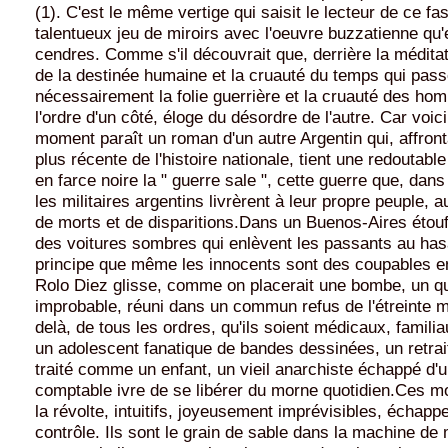
(1). C'est le même vertige qui saisit le lecteur de ce fa
talentueux jeu de miroirs avec l'oeuvre buzzatienne qu'
cendres. Comme s'il découvrait que, derrière la méditati
de la destinée humaine et la cruauté du temps qui pass
nécessairement la folie guerrière et la cruauté des ho
l'ordre d'un côté, éloge du désordre de l'autre. Car voi
moment paraît un roman d'un autre Argentin qui, affron
plus récente de l'histoire nationale, tient une redoutable
en farce noire la " guerre sale ", cette guerre que, dan
les militaires argentins livrèrent à leur propre peuple, au
de morts et de disparitions.Dans un Buenos-Aires étouf
des voitures sombres qui enlèvent les passants au hasa
principe que même les innocents sont des coupables e
Rolo Diez glisse, comme on placerait une bombe, un q
improbable, réuni dans un commun refus de l'étreinte mo
delà, de tous les ordres, qu'ils soient médicaux, familia
un adolescent fanatique de bandes dessinées, un retrait
traité comme un enfant, un vieil anarchiste échappé d'u
comptable ivre de se libérer du morne quotidien.Ces m
la révolte, intuitifs, joyeusement imprévisibles, échappe
contrôle. Ils sont le grain de sable dans la machine de