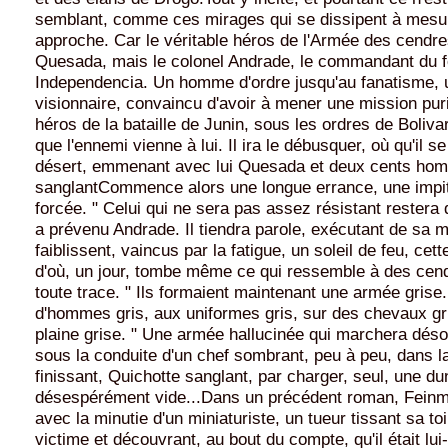
semblant, comme ces mirages qui se dissipent à mesu
approche. Car le véritable héros de l'Armée des cendre
Quesada, mais le colonel Andrade, le commandant du f
Independencia. Un homme d'ordre jusqu'au fanatisme, un
visionnaire, convaincu d'avoir à mener une mission purif
héros de la bataille de Junin, sous les ordres de Boliva
que l'ennemi vienne à lui. Il ira le débusquer, où qu'il 
désert, emmenant avec lui Quesada et deux cents ho
sanglantCommence alors une longue errance, une impi
forcée. " Celui qui ne sera pas assez résistant restera 
a prévenu Andrade. Il tiendra parole, exécutant de sa 
faiblissent, vaincus par la fatigue, un soleil de feu, cett
d'où, un jour, tombe même ce qui ressemble à des cend
toute trace. " Ils formaient maintenant une armée gris
d'hommes gris, aux uniformes gris, sur des chevaux gr
plaine grise. " Une armée hallucinée qui marchera dés
sous la conduite d'un chef sombrant, peu à peu, dans la 
finissant, Quichotte sanglant, par charger, seul, une d
désespérément vide...Dans un précédent roman, Feinma
avec la minutie d'un miniaturiste, un tueur tissant sa to
victime et découvrant, au bout du compte, qu'il était lu