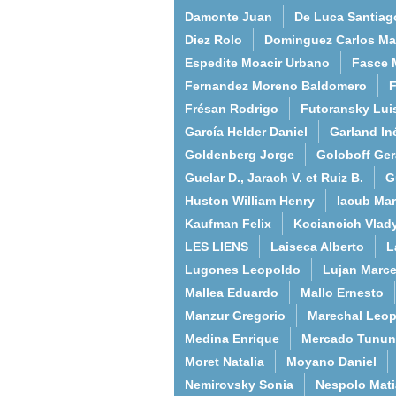
Damonte Juan
De Luca Santiag
Diez Rolo
Dominguez Carlos Ma
Espedite Moacir Urbano
Fasce 
Fernandez Moreno Baldomero
F
Frésan Rodrigo
Futoransky Lui
García Helder Daniel
Garland In
Goldenberg Jorge
Goloboff Ger
Guelar D., Jarach V. et Ruiz B.
G
Huston William Henry
Iacub Mar
Kaufman Felix
Kociancich Vlad
LES LIENS
Laiseca Alberto
L
Lugones Leopoldo
Lujan Marce
Mallea Eduardo
Mallo Ernesto
Manzur Gregorio
Marechal Leo
Medina Enrique
Mercado Tunun
Moret Natalia
Moyano Daniel
Nemirovsky Sonia
Nespolo Mati