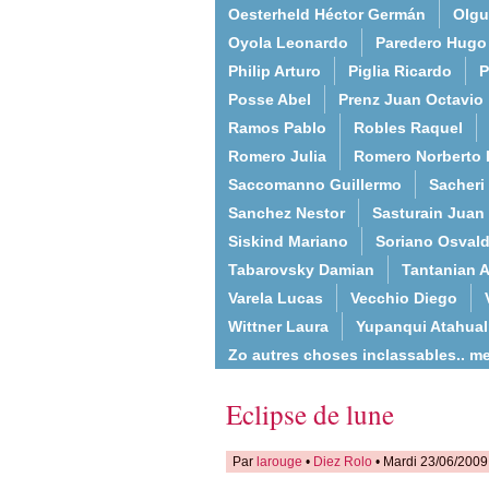
Oesterheld Héctor Germán
Olgu
Oyola Leonardo
Paredero Hugo
Philip Arturo
Piglia Ricardo
P
Posse Abel
Prenz Juan Octavio
Ramos Pablo
Robles Raquel
Romero Julia
Romero Norberto 
Saccomanno Guillermo
Sacheri
Sanchez Nestor
Sasturain Juan
Siskind Mariano
Soriano Osval
Tabarovsky Damian
Tantanian A
Varela Lucas
Vecchio Diego
Wittner Laura
Yupanqui Atahua
Zo autres choses inclassables.. m
Eclipse de lune
Par
larouge
•
Diez Rolo
• Mardi 23/06/2009