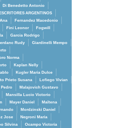
Di Benedetto Antonio
ESCRITORES ARGENTINOS
 Ana
Fernandez Macedonio
Fini Leonor
Fogwill
da
Garcia Rodrigo
erdanc Rudy
Giardinelli Mempo
rto
bro Norma
erto
Kaplan Nelly
Pablo
Kugler Maria Dulce
to Prieto Susana
Lofiego Vivian
l Pedro
Malajovich Gustavo
Mansilla Lucio Victorio
an
Mayer Daniel
Maïtena
ernando
Mordzinski Daniel
z Jose
Negroni Maria
o Silvina
Ocampo Victoria