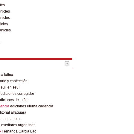
cles
rticles
rticles
ticles
articles
s
e
a latina
rte y confección
euil en seuil
ediciones corregidor
diciones de la flor
dencia
ediciones eterna cadencia
itorial alfaguara
orial planeta
s
escritores argentinos
o
Fernanda Garcia Lao