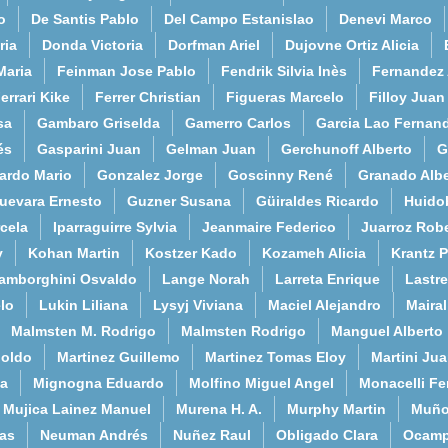
o
De Santis Pablo
Del Campo Estanislao
Denevi Marco
ria
Donda Victoria
Dorfman Ariel
Dujovne Ortiz Alicia
Maria
Feinman Jose Pablo
Fendrik Silvia Inès
Fernandez
errari Kike
Ferrer Christian
Figueras Marcelo
Filloy Juan
sa
Gambaro Griselda
Gamerro Carlos
Garcia Lao Fernan
és
Gasparini Juan
Gelman Juan
Gerchunoff Alberto
G
ardo Mario
Gonzalez Jorge
Goscinny René
Granado Albe
uevara Ernesto
Guzner Susana
Güiraldes Ricardo
Huido
cela
Iparraguirre Sylvia
Jeanmaire Federico
Juarroz Rob
y
Kohan Martin
Kostzer Kado
Kozameh Alicia
Krantz 
amborghini Osvaldo
Lange Norah
Larreta Enrique
Lastre
lo
Lukin Liliana
Lysyj Viviana
Maciel Alejandro
Maira
Malmsten M. Rodrigo
Malmsten Rodrigo
Manguel Alberto
poldo
Martinez Guillemo
Martinez Tomas Eloy
Martini Ju
a
Mignogna Eduardo
Molfino Miguel Angel
Monacelli F
Mujica Lainez Manuel
Murena H. A.
Murphy Martin
Muño
as
Neuman Andrés
Nuñez Raul
Obligado Clara
Ocamp