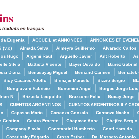
ins
 traduits en français
ida Eugenia
ACCUEIL et ANNONCES
ANNONCES ET EVENE
 (v.o)
Almada Selva
Almeyra Guillermo
Alvarado Carlos
rlos Hugo
Argemi Raul
Argüello Javier
Arlt Roberto
As
lle Silvia
Battista Vicente
Bayer Osvaldo
Bañez Gabriel
essi Diana
Benasayag Miguel
Bernand Carmen
Bernatek 
Bioy Casares Adolfo
Birmajer Marcelo
Bizzio Sergio
Bla
Bongiovani Fabricio
Bonomini Angel
Borges Jorge Luis
rian N.
Brizuela Leopoldo
Bruzzone Félix
Bucay Jorge
S
CUENTOS ARGENTINOS
CUENTOS ARGENTINOS II Y CRO
in
Capasso Mario
Carranza Gonzalo
Carranza Nacho
o Cristina
Castro Ernesto
Chapman Anne
Chejfec Sergio
Company Flavia
Constantini Humberto
Conti Haroldo
Cozarinsky Edgardo
Cross Esther
Dal Masseto Antonio