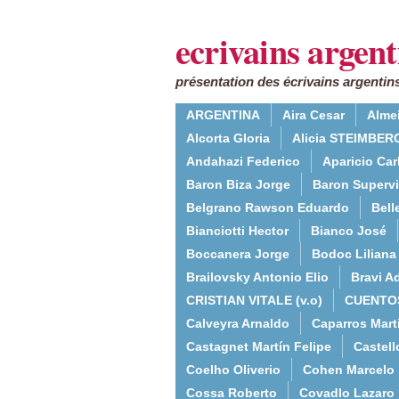
ecrivains argent
présentation des écrivains argentins
ARGENTINA
Aira Cesar
Alme
Alcorta Gloria
Alicia STEIMBERG
Andahazi Federico
Aparicio Ca
Baron Biza Jorge
Baron Supervie
Belgrano Rawson Eduardo
Bell
Bianciotti Hector
Bianco José
Boccanera Jorge
Bodoc Liliana
Brailovsky Antonio Elio
Bravi Ad
CRISTIAN VITALE (v.o)
CUENTO
Calveyra Arnaldo
Caparros Mart
Castagnet Martín Felipe
Castell
Coelho Oliverio
Cohen Marcelo
Cossa Roberto
Covadlo Lazaro