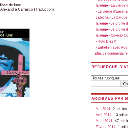
lipse de lune
larouge
- La vierge
 Alexandra Carrasco (Traduction)
- La vierge d'Ensen
cabicha
- La barque
larouge
- Je profite 
larouge
- Je profite 
larouge
- Oliverio C
- Rolo Diez #
- Entretien avec Rod
→ plus de commentaire
RECHERCHE D'A
ARCHIVES PAR 
Mai 2014
: 2 articles
Avril 2014
: 13 articl
Mars 2014
: 47 articl
Février 2014
: 1 artic