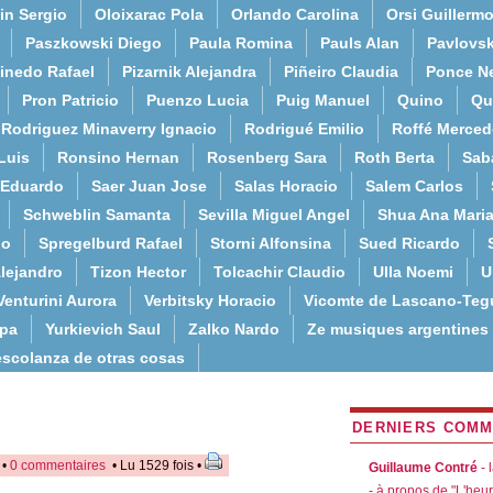
in Sergio
Oloixarac Pola
Orlando Carolina
Orsi Guillerm
Paszkowski Diego
Paula Romina
Pauls Alan
Pavlovs
inedo Rafael
Pizarnik Alejandra
Piñeiro Claudia
Ponce N
Pron Patricio
Puenzo Lucia
Puig Manuel
Quino
Qu
Rodriguez Minaverry Ignacio
Rodrigué Emilio
Roffé Merced
Luis
Ronsino Hernan
Rosenberg Sara
Roth Berta
Sab
 Eduardo
Saer Juan Jose
Salas Horacio
Salem Carlos
Schweblin Samanta
Sevilla Miguel Angel
Shua Ana Mari
do
Spregelburd Rafael
Storni Alfonsina
Sued Ricardo
lejandro
Tizon Hector
Tolcachir Claudio
Ulla Noemi
U
Venturini Aurora
Verbitsky Horacio
Vicomte de Lascano-Teg
lpa
Yurkievich Saul
Zalko Nardo
Ze musiques argentines
escolanza de otras cosas
DERNIERS COMM
 •
0 commentaires
• Lu 1529 fois •
Guillaume Contré
- 
- à propos de "L'heu