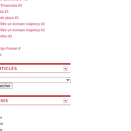
 d'Ensenada #2
ada #1
 de glace #1
d'être un écrivain inaperçu #2
d'être un écrivain inaperçu #1
oelho #2
rigo Fresan #
s
RTICLES
MOIS
es
es
le