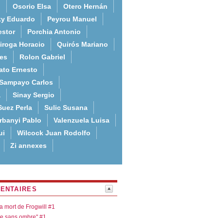
o
Osorio Elsa
Otero Hernán
ky Eduardo
Peyrou Manuel
estor
Porchia Antonio
iroga Horacio
Quirós Mariano
es
Rolon Gabriel
ato Ernesto
Sampayo Carlos
a
Sinay Sergio
Suez Perla
Sulic Susana
rbanyi Pablo
Valenzuela Luisa
ui
Wilcock Juan Rodolfo
Zi annexes
ENTAIRES
la mort de Frogwill #1
re sans ombre" #1