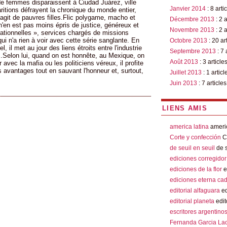
e femmes disparaissent à Ciudad Juárez, ville
Janvier 2014
: 8 arti
ritions défrayent la chronique du monde entier,
 s'agit de pauvres filles.Flic polygame, macho et
Décembre 2013
: 2 a
'en est pas moins épris de justice, généreux et
Novembre 2013
: 2 a
tionnelles », services chargés de missions
qui n'a rien à voir avec cette série sanglante. En
Octobre 2013
: 20 ar
l, il met au jour des liens étroits entre l'industrie
Septembre 2013
: 7 
fic.Selon lui, quand on est honnête, au Mexique, on
Août 2013
: 3 article
avec la mafia ou les politiciens véreux, il profite
 avantages tout en sauvant l'honneur et, surtout,
Juillet 2013
: 1 articl
Juin 2013
: 7 articles
LIENS AMIS
america latina
americ
Corte y confección
Co
de seuil en seuil
de s
ediciones corregidor
ediciones de la flor
e
ediciones eterna ca
editorial alfaguara
ed
editorial planeta
edit
escritores argentino
Fernanda Garcia La