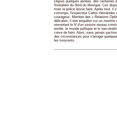
Depuis quelques années, des centaines d
frontalière du Nord du Mexique. Ces dispa
mais la police laisse faire. Après tout, il
corrompu, l'inspecteur Carlos Hernández n
courageux. Membre des « Relations Opéra
délicates, il doit enquêter sur un meurtre 
remontant le fil d'un sinistre réseau crimine
textile, le monde politique et le narcotra
crève de faim. Alors, sans jamais pactiser 
des circonstances pour s'arroger quelques
les innocents.