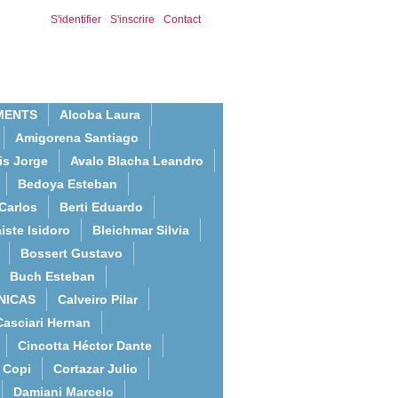
S'identifier
-
S'inscrire
-
Contact
MENTS
Alcoba Laura
Amigorena Santiago
is Jorge
Avalo Blacha Leandro
Bedoya Esteban
Carlos
Berti Eduardo
iste Isidoro
Bleichmar Silvia
Bossert Gustavo
Buch Esteban
NICAS
Calveiro Pilar
Casciari Hernan
Cincotta Héctor Dante
Copi
Cortazar Julio
Damiani Marcelo