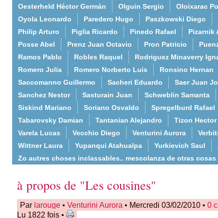
Oesterheld Héctor Germán
Olguin Sergio
Oloixarac Po
Oyola Leonardo
Paredero Hugo
Paszkowski Diego
Philip Arturo
Piglia Ricardo
Pinedo Rafael
Pizarnik 
Posse Abel
Prenz Juan Octavio
Pron Patricio
Puenz
Ramos Pablo
Robles Raquel
Rodriguez Minaverry Ign
Romero Julia
Romero Norberto Luis
Ronsino Hernan
Saccomanno Guillermo
Sacheri Eduardo
Saer Juan J
Sanchez Nestor
Sasturain Juan
Schweblin Samanta
Siskind Mariano
Soriano Osvaldo
Spregelburd Rafael
Tabarovsky Damian
Tantanian Alejandro
Tizon Hector
Varela Lucas
Vecchio Diego
Venturini Aurora
Verbi
Wittner Laura
Yupanqui Atahualpa
Yurkievich Saul
Zo autres choses inclassables.. mescolanza de otras cosas
à propos de "Les cousines"
Par
larouge
•
Venturini Aurora
• Mercredi 03/02/2010 •
0 
Lu 1822 fois •