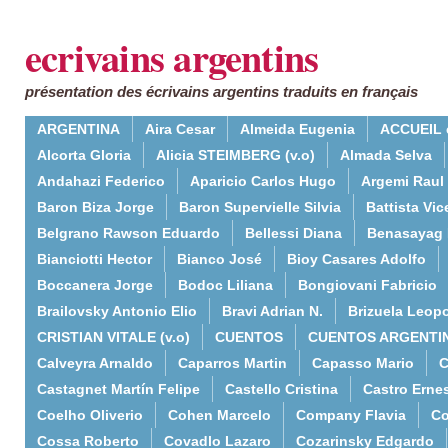
ecrivains argentins
présentation des écrivains argentins traduits en français
ARGENTINA
Aira Cesar
Almeida Eugenia
ACCUEIL 
Alcorta Gloria
Alicia STEIMBERG (v.o)
Almada Selva
Andahazi Federico
Aparicio Carlos Hugo
Argemi Raul
Baron Biza Jorge
Baron Supervielle Silvia
Battista Vic
Belgrano Rawson Eduardo
Bellessi Diana
Benasayag 
Bianciotti Hector
Bianco José
Bioy Casares Adolfo
Boccanera Jorge
Bodoc Liliana
Bongiovani Fabricio
Brailovsky Antonio Elio
Bravi Adrian N.
Brizuela Leop
CRISTIAN VITALE (v.o)
CUENTOS
CUENTOS ARGENTI
Calveyra Arnaldo
Caparros Martin
Capasso Mario
C
Castagnet Martín Felipe
Castello Cristina
Castro Erne
Coelho Oliverio
Cohen Marcelo
Company Flavia
Co
Cossa Roberto
Covadlo Lazaro
Cozarinsky Edgardo