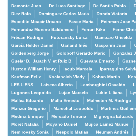
Damonte Juan
De Luca Santiago
De Santis Pablo
D
Diez Rolo
Dominguez Carlos Maria
Donda Victoria
Espedite Moacir Urbano
Fasce Maria
Feinman Jose P
Fernandez Moreno Baldomero
Ferrari Kike
Ferrer Chri
Frésan Rodrigo
Futoransky Luisa
Gambaro Griselda
García Helder Daniel
Garland Inés
Gasparini Juan
Goldenberg Jorge
Goloboff Gerardo Mario
Gonzalez 
Guelar D., Jarach V. et Ruiz B.
Guevara Ernesto
Guzne
Huston William Henry
Iacub Marcela
Iparraguirre Sylvi
Kaufman Felix
Kociancich Vlady
Kohan Martin
Kos
LES LIENS
Laiseca Alberto
Lamborghini Osvaldo
L
Lugones Leopoldo
Lujan Marcelo
Lukin Liliana
Ly
Mallea Eduardo
Mallo Ernesto
Malmsten M. Rodrigo
Manzur Gregorio
Marechal Leopoldo
Martinez Guille
Medina Enrique
Mercado Tununa
Mignogna Eduardo
Moret Natalia
Moyano Daniel
Mujica Lainez Manuel
Nemirovsky Sonia
Nespolo Matias
Neuman Andrés