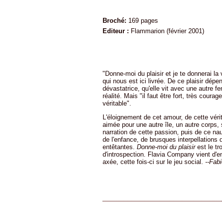
Broché:
169 pages
Editeur :
Flammarion (février 2001)
"Donne-moi du plaisir et je te donnerai la v
qui nous est ici livrée. De ce plaisir dépen
dévastatrice, qu'elle vit avec une autre f
réalité. Mais "il faut être fort, très cour
véritable".
L'éloignement de cet amour, de cette vérit
aimée pour une autre île, un autre corps, 
narration de cette passion, puis de ce na
de l'enfance, de brusques interpellations 
entêtantes.
Donne-moi du plaisir
est le tr
d'introspection. Flavia Company vient d'e
axée, cette fois-ci sur le jeu social.
--Fab