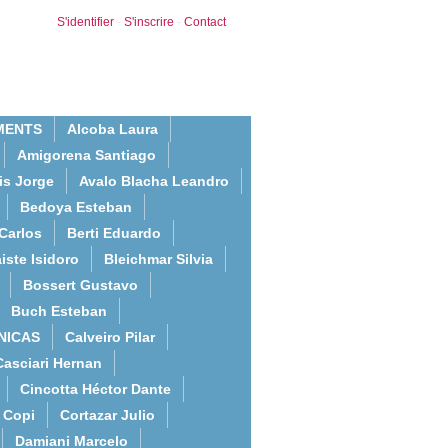
S'identifier
-
S'inscrire
-
Contact
MENTS
Alcoba Laura
Amigorena Santiago
is Jorge
Avalo Blacha Leandro
Bedoya Esteban
Carlos
Berti Eduardo
iste Isidoro
Bleichmar Silvia
Bossert Gustavo
Buch Esteban
NICAS
Calveiro Pilar
Casciari Hernan
Cincotta Héctor Dante
Copi
Cortazar Julio
Damiani Marcelo