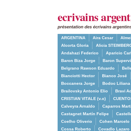
ecrivains argent
présentation des écrivains argentins
ARGENTINA
Aira Cesar
Alme
Alcorta Gloria
Alicia STEIMBERG
Andahazi Federico
Aparicio Ca
Baron Biza Jorge
Baron Supervie
Belgrano Rawson Eduardo
Bell
Bianciotti Hector
Bianco José
Boccanera Jorge
Bodoc Liliana
Brailovsky Antonio Elio
Bravi Ad
CRISTIAN VITALE (v.o)
CUENTO
Calveyra Arnaldo
Caparros Mart
Castagnet Martín Felipe
Castell
Coelho Oliverio
Cohen Marcelo
Cossa Roberto
Covadlo Lazaro