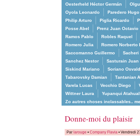
Oesterheld Héctor Germán
Olgu
Oyola Leonardo
Paredero Hugo
Philip Arturo
Piglia Ricardo
P
Posse Abel
Prenz Juan Octavio
Ramos Pablo
Robles Raquel
Romero Julia
Romero Norberto 
Saccomanno Guillermo
Sacheri
Sanchez Nestor
Sasturain Juan
Siskind Mariano
Soriano Osval
Tabarovsky Damian
Tantanian A
Varela Lucas
Vecchio Diego
Wittner Laura
Yupanqui Atahua
Zo autres choses inclassables.. m
Donne-moi du plaisir
Par
larouge
•
Company Flavia
• Vendredi 2