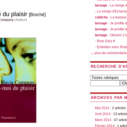
larouge
- La vierge
- La vierge d'Ensen
du plaisir
[Broché]
cabicha
- La barque
 Company
(Auteur)
larouge
- Je profite 
larouge
- Je profite 
larouge
- Oliverio C
- Rolo Diez #
- Entretien avec Rod
→ plus de commentaire
RECHERCHE D'A
ARCHIVES PAR 
Mai 2014
: 2 articles
Avril 2014
: 13 articl
Mars 2014
: 47 articl
Février 2014
: 1 artic