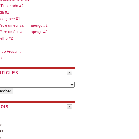
 d'Ensenada #2
ada #1
 de glace #1
d'être un écrivain inaperçu #2
d'être un écrivain inaperçu #1
oelho #2
rigo Fresan #
s
RTICLES
MOIS
es
es
le