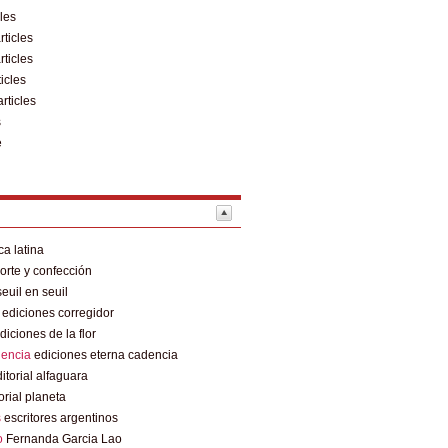
cles
rticles
rticles
ticles
articles
s
e
a latina
rte y confección
euil en seuil
ediciones corregidor
diciones de la flor
dencia
ediciones eterna cadencia
itorial alfaguara
orial planeta
s
escritores argentinos
o
Fernanda Garcia Lao