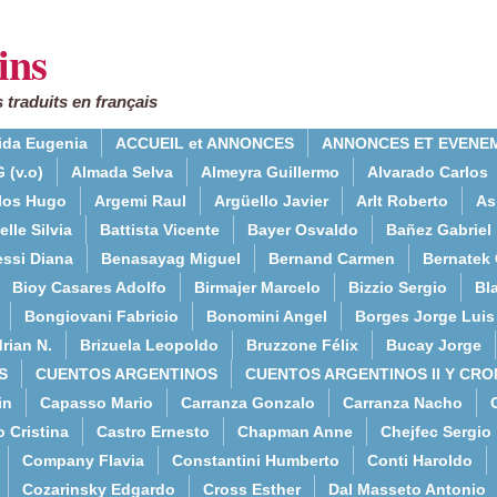
ins
 traduits en français
ida Eugenia
ACCUEIL et ANNONCES
ANNONCES ET EVENE
 (v.o)
Almada Selva
Almeyra Guillermo
Alvarado Carlos
rlos Hugo
Argemi Raul
Argüello Javier
Arlt Roberto
As
lle Silvia
Battista Vicente
Bayer Osvaldo
Bañez Gabriel
essi Diana
Benasayag Miguel
Bernand Carmen
Bernatek 
Bioy Casares Adolfo
Birmajer Marcelo
Bizzio Sergio
Bla
Bongiovani Fabricio
Bonomini Angel
Borges Jorge Luis
rian N.
Brizuela Leopoldo
Bruzzone Félix
Bucay Jorge
S
CUENTOS ARGENTINOS
CUENTOS ARGENTINOS II Y CRO
in
Capasso Mario
Carranza Gonzalo
Carranza Nacho
o Cristina
Castro Ernesto
Chapman Anne
Chejfec Sergio
Company Flavia
Constantini Humberto
Conti Haroldo
Cozarinsky Edgardo
Cross Esther
Dal Masseto Antonio