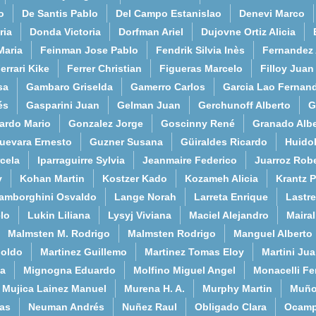
o
De Santis Pablo
Del Campo Estanislao
Denevi Marco
ria
Donda Victoria
Dorfman Ariel
Dujovne Ortiz Alicia
Maria
Feinman Jose Pablo
Fendrik Silvia Inès
Fernandez
errari Kike
Ferrer Christian
Figueras Marcelo
Filloy Juan
sa
Gambaro Griselda
Gamerro Carlos
Garcia Lao Fernan
és
Gasparini Juan
Gelman Juan
Gerchunoff Alberto
G
ardo Mario
Gonzalez Jorge
Goscinny René
Granado Albe
uevara Ernesto
Guzner Susana
Güiraldes Ricardo
Huido
cela
Iparraguirre Sylvia
Jeanmaire Federico
Juarroz Rob
y
Kohan Martin
Kostzer Kado
Kozameh Alicia
Krantz 
amborghini Osvaldo
Lange Norah
Larreta Enrique
Lastre
lo
Lukin Liliana
Lysyj Viviana
Maciel Alejandro
Maira
Malmsten M. Rodrigo
Malmsten Rodrigo
Manguel Alberto
poldo
Martinez Guillemo
Martinez Tomas Eloy
Martini Ju
a
Mignogna Eduardo
Molfino Miguel Angel
Monacelli F
Mujica Lainez Manuel
Murena H. A.
Murphy Martin
Muño
as
Neuman Andrés
Nuñez Raul
Obligado Clara
Ocamp