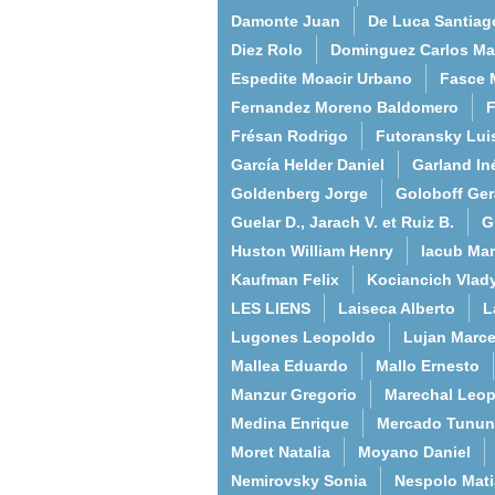
Damonte Juan
De Luca Santiag
Diez Rolo
Dominguez Carlos Ma
Espedite Moacir Urbano
Fasce 
Fernandez Moreno Baldomero
F
Frésan Rodrigo
Futoransky Lui
García Helder Daniel
Garland In
Goldenberg Jorge
Goloboff Ger
Guelar D., Jarach V. et Ruiz B.
G
Huston William Henry
Iacub Mar
Kaufman Felix
Kociancich Vlad
LES LIENS
Laiseca Alberto
L
Lugones Leopoldo
Lujan Marce
Mallea Eduardo
Mallo Ernesto
Manzur Gregorio
Marechal Leo
Medina Enrique
Mercado Tunun
Moret Natalia
Moyano Daniel
Nemirovsky Sonia
Nespolo Mati