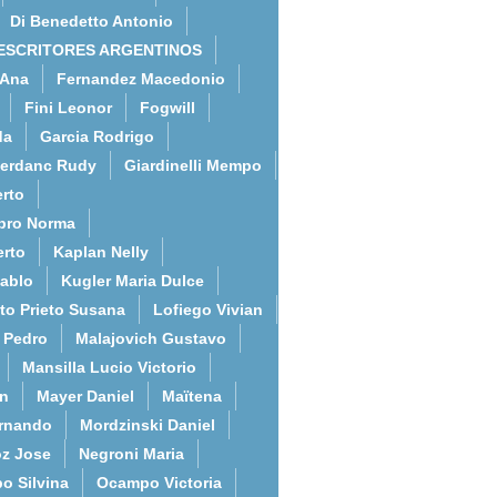
Di Benedetto Antonio
ESCRITORES ARGENTINOS
 Ana
Fernandez Macedonio
Fini Leonor
Fogwill
da
Garcia Rodrigo
erdanc Rudy
Giardinelli Mempo
rto
bro Norma
erto
Kaplan Nelly
Pablo
Kugler Maria Dulce
to Prieto Susana
Lofiego Vivian
l Pedro
Malajovich Gustavo
Mansilla Lucio Victorio
an
Mayer Daniel
Maïtena
ernando
Mordzinski Daniel
z Jose
Negroni Maria
o Silvina
Ocampo Victoria