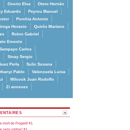
o
Osorio Elsa
Otero Hernán
ky Eduardo
Peyrou Manuel
estor
Porchia Antonio
iroga Horacio
Quirós Mariano
es
Rolon Gabriel
ato Ernesto
Sampayo Carlos
a
Sinay Sergio
Suez Perla
Sulic Susana
rbanyi Pablo
Valenzuela Luisa
ui
Wilcock Juan Rodolfo
Zi annexes
ENTAIRES
la mort de Frogwill #1
re sans ombre" #1