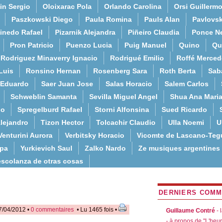
in Sergio
Oloixarac Pola
Orlando Carolina
Orsi Guillerm
Paszkowski Diego
Paula Romina
Pauls Alan
Pavlovs
inedo Rafael
Pizarnik Alejandra
Piñeiro Claudia
Ponce N
Pron Patricio
Puenzo Lucia
Puig Manuel
Quino
Qu
Rodriguez Minaverry Ignacio
Rodrigué Emilio
Roffé Merced
Luis
Ronsino Hernan
Rosenberg Sara
Roth Berta
Sab
 Eduardo
Saer Juan Jose
Salas Horacio
Salem Carlos
Schweblin Samanta
Sevilla Miguel Angel
Shua Ana Mari
do
Spregelburd Rafael
Storni Alfonsina
Sued Ricardo
lejandro
Tizon Hector
Tolcachir Claudio
Ulla Noemi
U
Venturini Aurora
Verbitsky Horacio
Vicomte de Lascano-Teg
lpa
Yurkievich Saul
Zalko Nardo
Ze musiques argentines
escolanza de otras cosas
DERNIERS COMM
7/04/2012 •
0 commentaires
• Lu 1465 fois •
Guillaume Contré
- 
- à propos de "L'heu