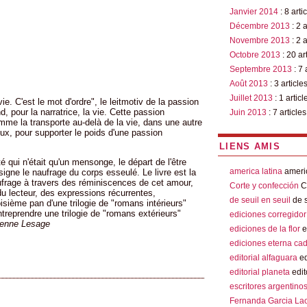
Janvier 2014
: 8 arti
Décembre 2013
: 2 a
Novembre 2013
: 2 a
Octobre 2013
: 20 ar
Septembre 2013
: 7 
Août 2013
: 3 article
Juillet 2013
: 1 articl
ie. C'est le mot d'ordre", le leitmotiv de la passion
d, pour la narratrice, la vie. Cette passion
Juin 2013
: 7 articles
emme la transporte au-delà de la vie, dans une autre
ageux, pour supporter le poids d'une passion
LIENS AMIS
é qui n'était qu'un mensonge, le départ de l'être
america latina
americ
signe le naufrage du corps esseulé. Le livre est la
ufrage à travers des réminiscences de cet amour,
Corte y confección
Co
du lecteur, des expressions récurrentes,
de seuil en seuil
de s
oisième pan d'une trilogie de "romans intérieurs"
ntreprendre une trilogie de "romans extérieurs"
ediciones corregidor
ienne Lesage
ediciones de la flor
e
ediciones eterna ca
editorial alfaguara
ed
editorial planeta
edit
escritores argentino
Fernanda Garcia La