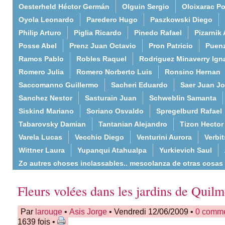
Oesterheld Héctor Germán
Olguin Sergio
Oloixarac Po
Oyola Leonardo
Paredero Hugo
Paszkowski Diego
Philip Arturo
Piglia Ricardo
Pinedo Rafael
Pizarnik 
Posse Abel
Prenz Juan Octavio
Pron Patricio
Puenz
Ramos Pablo
Robles Raquel
Rodriguez Minaverry Ign
Romero Julia
Romero Norberto Luis
Ronsino Hernan
Saccomanno Guillermo
Sacheri Eduardo
Saer Juan J
Sanchez Nestor
Sasturain Juan
Schweblin Samanta
Siskind Mariano
Soriano Osvaldo
Spregelburd Rafael
Tabarovsky Damian
Tantanian Alejandro
Tizon Hector
Varela Lucas
Vecchio Diego
Venturini Aurora
Verbi
Wittner Laura
Yupanqui Atahualpa
Yurkievich Saul
Zo autres choses inclassables.. mescolanza de otras cosas
Fleurs volées dans les jardins de Quilm
Par
larouge
•
Asis Jorge
• Vendredi 12/06/2009 •
0 comme
1639 fois •