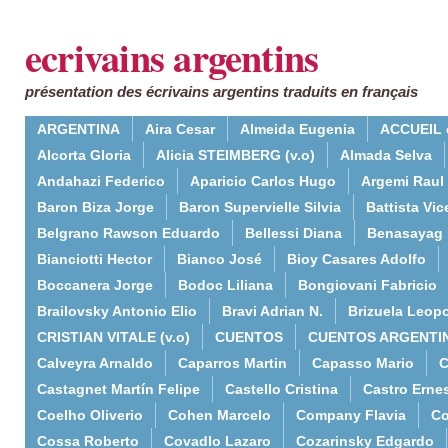
ecrivains argentins
présentation des écrivains argentins traduits en français
ARGENTINA
Aira Cesar
Almeida Eugenia
ACCUEIL 
Alcorta Gloria
Alicia STEIMBERG (v.o)
Almada Selva
Andahazi Federico
Aparicio Carlos Hugo
Argemi Raul
Baron Biza Jorge
Baron Supervielle Silvia
Battista Vic
Belgrano Rawson Eduardo
Bellessi Diana
Benasayag 
Bianciotti Hector
Bianco José
Bioy Casares Adolfo
Boccanera Jorge
Bodoc Liliana
Bongiovani Fabricio
Brailovsky Antonio Elio
Bravi Adrian N.
Brizuela Leop
CRISTIAN VITALE (v.o)
CUENTOS
CUENTOS ARGENTI
Calveyra Arnaldo
Caparros Martin
Capasso Mario
C
Castagnet Martín Felipe
Castello Cristina
Castro Erne
Coelho Oliverio
Cohen Marcelo
Company Flavia
Co
Cossa Roberto
Covadlo Lazaro
Cozarinsky Edgardo