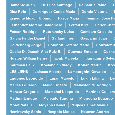
Damonte Juan
De Luca Santiago
De Santis Pablo
D
Diez Rolo
Dominguez Carlos Maria
Donda Victoria
Espedite Moacir Urbano
Fasce Maria
Feinman Jose P
Fernandez Moreno Baldomero
Ferrari Kike
Ferrer Chri
Frésan Rodrigo
Futoransky Luisa
Gambaro Griselda
García Helder Daniel
Garland Inés
Gasparini Juan
Goldenberg Jorge
Goloboff Gerardo Mario
Gonzalez 
Guelar D., Jarach V. et Ruiz B.
Guevara Ernesto
Guzne
Huston William Henry
Iacub Marcela
Iparraguirre Sylvi
Kaufman Felix
Kociancich Vlady
Kohan Martin
Kos
LES LIENS
Laiseca Alberto
Lamborghini Osvaldo
L
Lugones Leopoldo
Lujan Marcelo
Lukin Liliana
Ly
Mallea Eduardo
Mallo Ernesto
Malmsten M. Rodrigo
Manzur Gregorio
Marechal Leopoldo
Martinez Guille
Medina Enrique
Mercado Tununa
Mignogna Eduardo
Moret Natalia
Moyano Daniel
Mujica Lainez Manuel
Nemirovsky Sonia
Nespolo Matias
Neuman Andrés