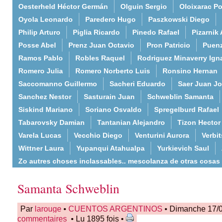
Oesterheld Héctor Germán
Olguin Sergio
Oloixarac Po
Oyola Leonardo
Paredero Hugo
Paszkowski Diego
Philip Arturo
Piglia Ricardo
Pinedo Rafael
Pizarnik 
Posse Abel
Prenz Juan Octavio
Pron Patricio
Puenz
Ramos Pablo
Robles Raquel
Rodriguez Minaverry Ign
Romero Julia
Romero Norberto Luis
Ronsino Hernan
Saccomanno Guillermo
Sacheri Eduardo
Saer Juan J
Sanchez Nestor
Sasturain Juan
Schweblin Samanta
Siskind Mariano
Soriano Osvaldo
Spregelburd Rafael
Tabarovsky Damian
Tantanian Alejandro
Tizon Hector
Varela Lucas
Vecchio Diego
Venturini Aurora
Verbi
Wittner Laura
Yupanqui Atahualpa
Yurkievich Saul
Zo autres choses inclassables.. mescolanza de otras cosas
Samanta Schweblin
Par
larouge
•
CUENTOS ARGENTINOS
• Dimanche 17/0
commentaires
• Lu 1895 fois •