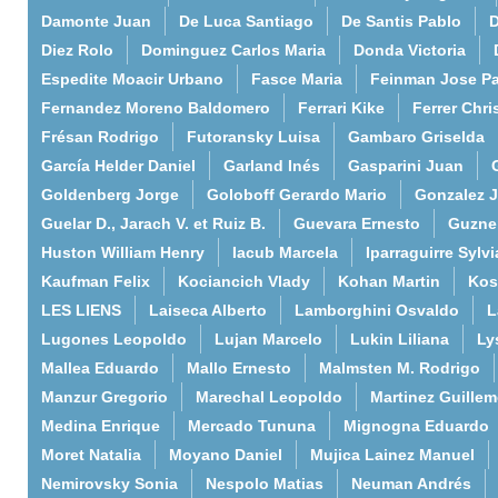
Damonte Juan
De Luca Santiago
De Santis Pablo
D
Diez Rolo
Dominguez Carlos Maria
Donda Victoria
Espedite Moacir Urbano
Fasce Maria
Feinman Jose P
Fernandez Moreno Baldomero
Ferrari Kike
Ferrer Chri
Frésan Rodrigo
Futoransky Luisa
Gambaro Griselda
García Helder Daniel
Garland Inés
Gasparini Juan
Goldenberg Jorge
Goloboff Gerardo Mario
Gonzalez 
Guelar D., Jarach V. et Ruiz B.
Guevara Ernesto
Guzne
Huston William Henry
Iacub Marcela
Iparraguirre Sylvi
Kaufman Felix
Kociancich Vlady
Kohan Martin
Kos
LES LIENS
Laiseca Alberto
Lamborghini Osvaldo
L
Lugones Leopoldo
Lujan Marcelo
Lukin Liliana
Ly
Mallea Eduardo
Mallo Ernesto
Malmsten M. Rodrigo
Manzur Gregorio
Marechal Leopoldo
Martinez Guille
Medina Enrique
Mercado Tununa
Mignogna Eduardo
Moret Natalia
Moyano Daniel
Mujica Lainez Manuel
Nemirovsky Sonia
Nespolo Matias
Neuman Andrés