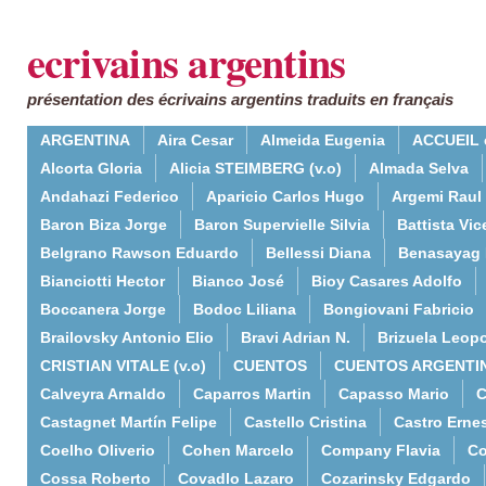
ecrivains argentins
présentation des écrivains argentins traduits en français
ARGENTINA
Aira Cesar
Almeida Eugenia
ACCUEIL 
Alcorta Gloria
Alicia STEIMBERG (v.o)
Almada Selva
Andahazi Federico
Aparicio Carlos Hugo
Argemi Raul
Baron Biza Jorge
Baron Supervielle Silvia
Battista Vic
Belgrano Rawson Eduardo
Bellessi Diana
Benasayag 
Bianciotti Hector
Bianco José
Bioy Casares Adolfo
Boccanera Jorge
Bodoc Liliana
Bongiovani Fabricio
Brailovsky Antonio Elio
Bravi Adrian N.
Brizuela Leop
CRISTIAN VITALE (v.o)
CUENTOS
CUENTOS ARGENTI
Calveyra Arnaldo
Caparros Martin
Capasso Mario
C
Castagnet Martín Felipe
Castello Cristina
Castro Erne
Coelho Oliverio
Cohen Marcelo
Company Flavia
Co
Cossa Roberto
Covadlo Lazaro
Cozarinsky Edgardo