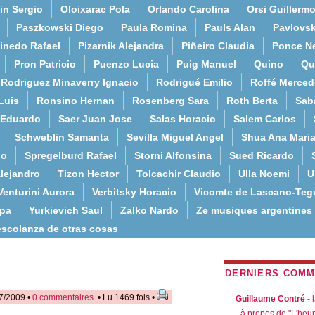
in Sergio
Oloixarac Pola
Orlando Carolina
Orsi Guillerm
Paszkowski Diego
Paula Romina
Pauls Alan
Pavlovs
inedo Rafael
Pizarnik Alejandra
Piñeiro Claudia
Ponce N
Pron Patricio
Puenzo Lucia
Puig Manuel
Quino
Qu
Rodriguez Minaverry Ignacio
Rodrigué Emilio
Roffé Merced
Luis
Ronsino Hernan
Rosenberg Sara
Roth Berta
Sab
 Eduardo
Saer Juan Jose
Salas Horacio
Salem Carlos
Schweblin Samanta
Sevilla Miguel Angel
Shua Ana Mari
do
Spregelburd Rafael
Storni Alfonsina
Sued Ricardo
lejandro
Tizon Hector
Tolcachir Claudio
Ulla Noemi
U
Venturini Aurora
Verbitsky Horacio
Vicomte de Lascano-Teg
lpa
Yurkievich Saul
Zalko Nardo
Ze musiques argentines
escolanza de otras cosas
DERNIERS COMM
7/2009 •
0 commentaires
• Lu 1469 fois •
Guillaume Contré
- 
- à propos de "L'heu