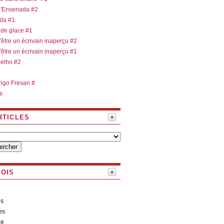
 d'Ensenada #2
ada #1
 de glace #1
d'être un écrivain inaperçu #2
d'être un écrivain inaperçu #1
oelho #2
rigo Fresan #
s
RTICLES
MOIS
es
es
le