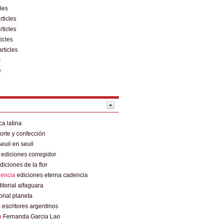
cles
rticles
rticles
ticles
articles
s
e
a latina
rte y confección
euil en seuil
ediciones corregidor
diciones de la flor
dencia
ediciones eterna cadencia
itorial alfaguara
orial planeta
s
escritores argentinos
o
Fernanda Garcia Lao