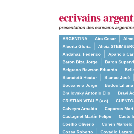
ecrivains argent
présentation des écrivains argentins
ARGENTINA
Aira Cesar
Alme
Alcorta Gloria
Alicia STEIMBERG
Andahazi Federico
Aparicio Ca
Baron Biza Jorge
Baron Supervie
Belgrano Rawson Eduardo
Bell
Bianciotti Hector
Bianco José
Boccanera Jorge
Bodoc Liliana
Brailovsky Antonio Elio
Bravi Ad
CRISTIAN VITALE (v.o)
CUENTO
Calveyra Arnaldo
Caparros Mart
Castagnet Martín Felipe
Castell
Coelho Oliverio
Cohen Marcelo
Cossa Roberto
Covadlo Lazaro