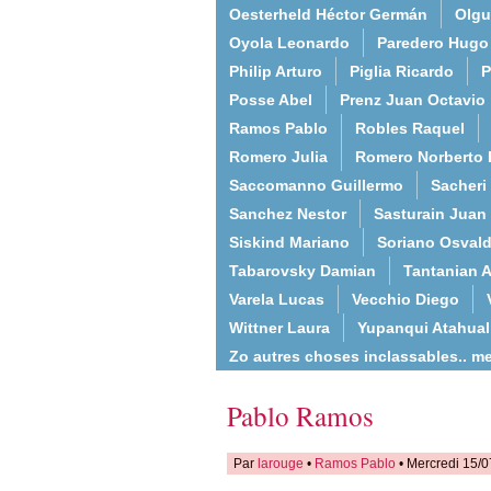
Oesterheld Héctor Germán
Olgu
Oyola Leonardo
Paredero Hugo
Philip Arturo
Piglia Ricardo
P
Posse Abel
Prenz Juan Octavio
Ramos Pablo
Robles Raquel
Romero Julia
Romero Norberto 
Saccomanno Guillermo
Sacheri
Sanchez Nestor
Sasturain Juan
Siskind Mariano
Soriano Osval
Tabarovsky Damian
Tantanian A
Varela Lucas
Vecchio Diego
Wittner Laura
Yupanqui Atahua
Zo autres choses inclassables.. m
Pablo Ramos
Par
larouge
•
Ramos Pablo
• Mercredi 15/0