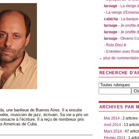
larouge
- La vierge
- La vierge d'Ensen
cabicha
- La barque
larouge
- Je profite 
larouge
- Je profite 
larouge
- Oliverio C
- Rolo Diez #
- Entretien avec Rod
→ plus de commentaire
RECHERCHE D'A
ARCHIVES PAR 
, une banlieue de Buenos Aires. Il a ensuite
 poète, musicien de jazz, écrivain. Sa vie a pris un
Mai 2014
: 2 articles
consacre à l’écriture. Il a reçu de nombreux prix
 las Americas de Cuba.
Avril 2014
: 13 articl
Mars 2014
: 47 articl
Février 2014
: 1 artic