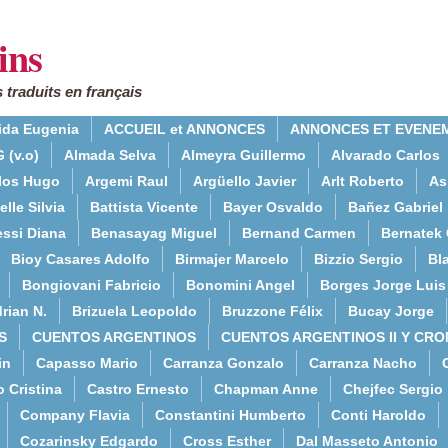
ins
 traduits en français
ida Eugenia
ACCUEIL et ANNONCES
ANNONCES ET EVENE
 (v.o)
Almada Selva
Almeyra Guillermo
Alvarado Carlos
rlos Hugo
Argemi Raul
Argüello Javier
Arlt Roberto
As
lle Silvia
Battista Vicente
Bayer Osvaldo
Bañez Gabriel
essi Diana
Benasayag Miguel
Bernand Carmen
Bernatek 
Bioy Casares Adolfo
Birmajer Marcelo
Bizzio Sergio
Bla
Bongiovani Fabricio
Bonomini Angel
Borges Jorge Luis
rian N.
Brizuela Leopoldo
Bruzzone Félix
Bucay Jorge
S
CUENTOS ARGENTINOS
CUENTOS ARGENTINOS II Y CRO
in
Capasso Mario
Carranza Gonzalo
Carranza Nacho
o Cristina
Castro Ernesto
Chapman Anne
Chejfec Sergio
Company Flavia
Constantini Humberto
Conti Haroldo
Cozarinsky Edgardo
Cross Esther
Dal Masseto Antonio