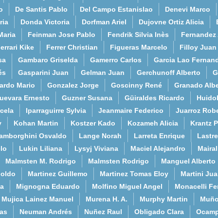
o
De Santis Pablo
Del Campo Estanislao
Denevi Marco
ria
Donda Victoria
Dorfman Ariel
Dujovne Ortiz Alicia
Maria
Feinman Jose Pablo
Fendrik Silvia Inès
Fernandez
errari Kike
Ferrer Christian
Figueras Marcelo
Filloy Juan
sa
Gambaro Griselda
Gamerro Carlos
Garcia Lao Fernan
és
Gasparini Juan
Gelman Juan
Gerchunoff Alberto
G
ardo Mario
Gonzalez Jorge
Goscinny René
Granado Albe
uevara Ernesto
Guzner Susana
Güiraldes Ricardo
Huido
cela
Iparraguirre Sylvia
Jeanmaire Federico
Juarroz Rob
y
Kohan Martin
Kostzer Kado
Kozameh Alicia
Krantz 
amborghini Osvaldo
Lange Norah
Larreta Enrique
Lastre
lo
Lukin Liliana
Lysyj Viviana
Maciel Alejandro
Maira
Malmsten M. Rodrigo
Malmsten Rodrigo
Manguel Alberto
poldo
Martinez Guillemo
Martinez Tomas Eloy
Martini Ju
a
Mignogna Eduardo
Molfino Miguel Angel
Monacelli F
Mujica Lainez Manuel
Murena H. A.
Murphy Martin
Muño
as
Neuman Andrés
Nuñez Raul
Obligado Clara
Ocamp