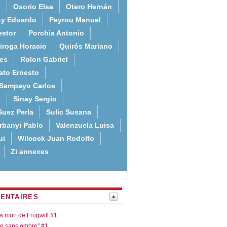
o
Osorio Elsa
Otero Hernán
ky Eduardo
Peyrou Manuel
estor
Porchia Antonio
iroga Horacio
Quirós Mariano
es
Rolon Gabriel
ato Ernesto
Sampayo Carlos
a
Sinay Sergio
Suez Perla
Sulic Susana
rbanyi Pablo
Valenzuela Luisa
ui
Wilcock Juan Rodolfo
Zi annexes
ENTAIRES
la mort de Frogwill #1
re sans ombre" #1