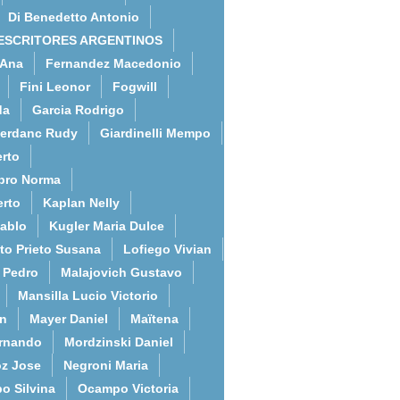
Di Benedetto Antonio
ESCRITORES ARGENTINOS
 Ana
Fernandez Macedonio
Fini Leonor
Fogwill
da
Garcia Rodrigo
erdanc Rudy
Giardinelli Mempo
rto
bro Norma
erto
Kaplan Nelly
Pablo
Kugler Maria Dulce
to Prieto Susana
Lofiego Vivian
l Pedro
Malajovich Gustavo
Mansilla Lucio Victorio
an
Mayer Daniel
Maïtena
ernando
Mordzinski Daniel
z Jose
Negroni Maria
o Silvina
Ocampo Victoria