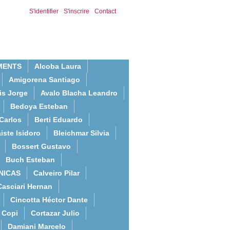
S'identifier
-
S'inscrire
-
Contact
MENTS
Alcoba Laura
Amigorena Santiago
is Jorge
Avalo Blacha Leandro
Bedoya Esteban
Carlos
Berti Eduardo
iste Isidoro
Bleichmar Silvia
Bossert Gustavo
Buch Esteban
NICAS
Calveiro Pilar
Casciari Hernan
Cincotta Héctor Dante
Copi
Cortazar Julio
Damiani Marcelo