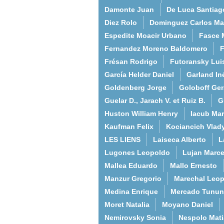
Damonte Juan
De Luca Santiag
Diez Rolo
Dominguez Carlos Ma
Espedite Moacir Urbano
Fasce 
Fernandez Moreno Baldomero
F
Frésan Rodrigo
Futoransky Lui
García Helder Daniel
Garland In
Goldenberg Jorge
Goloboff Ger
Guelar D., Jarach V. et Ruiz B.
G
Huston William Henry
Iacub Mar
Kaufman Felix
Kociancich Vlad
LES LIENS
Laiseca Alberto
L
Lugones Leopoldo
Lujan Marce
Mallea Eduardo
Mallo Ernesto
Manzur Gregorio
Marechal Leo
Medina Enrique
Mercado Tunun
Moret Natalia
Moyano Daniel
Nemirovsky Sonia
Nespolo Mati