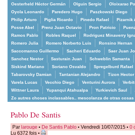
Oesterheld Héctor Germán
Olguin Sergio
Oloixarac Po
Oyola Leonardo
Paredero Hugo
Paszkowski Diego
Philip Arturo
Piglia Ricardo
Pinedo Rafael
Pizarnik 
Posse Abel
Prenz Juan Octavio
Pron Patricio
Puenz
Ramos Pablo
Robles Raquel
Rodriguez Minaverry Ign
Romero Julia
Romero Norberto Luis
Ronsino Hernan
Saccomanno Guillermo
Sacheri Eduardo
Saer Juan J
Sanchez Nestor
Sasturain Juan
Schweblin Samanta
Siskind Mariano
Soriano Osvaldo
Spregelburd Rafael
Tabarovsky Damian
Tantanian Alejandro
Tizon Hector
Varela Lucas
Vecchio Diego
Venturini Aurora
Verbi
Wittner Laura
Yupanqui Atahualpa
Yurkievich Saul
Zo autres choses inclassables.. mescolanza de otras cosas
Pablo De Santis
Par
larouge
•
De Santis Pablo
• Vendredi 10/07/2015 •
0 
Lu 6372 fois •