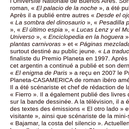
l’Université Nationale de Buenos Aires. So
roman, «
El palacio de la noche
»,
a été pu
Après il a publié entre autres «
Desde el oj
«
La sombra del dinosaurio
», «
Pesadilla 
», «
El último espia
», «
Lucas Lenz y el M
Universo
», «
Enciclopedia en la hoguera
»
plantas carnivoras
» et «
Páginas mezclad
surtout destiné au public jeune. «
La tradu
finaliste du
Premio Planeta en 1997. Après
cet argentin a continué a publié et son der
«
El enigma de Paris
» a reçu en 2007 le 
Planeta-CASAMERICA de roman ibéro amér
Il a été scénariste et chef de rédaction de 
«
Fierro ». Il a également publié des livres 
sur la bande dessinée. A la télévision, il a é
des textes des émissions
«
El otro lado » e
visitante », ainsi que scénariste de la mini-
«
Bajamar, la costa del silencio ».
Actuellem