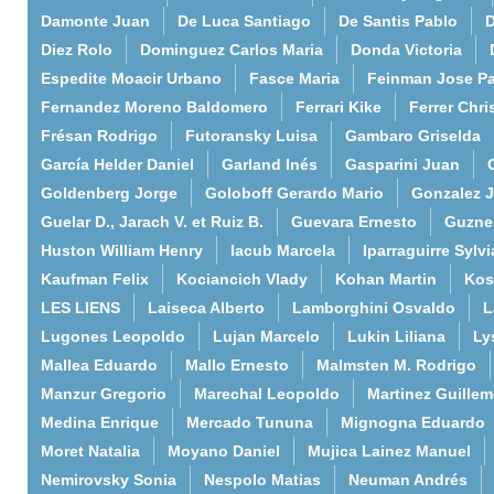
Damonte Juan
De Luca Santiago
De Santis Pablo
D
Diez Rolo
Dominguez Carlos Maria
Donda Victoria
Espedite Moacir Urbano
Fasce Maria
Feinman Jose P
Fernandez Moreno Baldomero
Ferrari Kike
Ferrer Chri
Frésan Rodrigo
Futoransky Luisa
Gambaro Griselda
García Helder Daniel
Garland Inés
Gasparini Juan
Goldenberg Jorge
Goloboff Gerardo Mario
Gonzalez 
Guelar D., Jarach V. et Ruiz B.
Guevara Ernesto
Guzne
Huston William Henry
Iacub Marcela
Iparraguirre Sylvi
Kaufman Felix
Kociancich Vlady
Kohan Martin
Kos
LES LIENS
Laiseca Alberto
Lamborghini Osvaldo
L
Lugones Leopoldo
Lujan Marcelo
Lukin Liliana
Ly
Mallea Eduardo
Mallo Ernesto
Malmsten M. Rodrigo
Manzur Gregorio
Marechal Leopoldo
Martinez Guille
Medina Enrique
Mercado Tununa
Mignogna Eduardo
Moret Natalia
Moyano Daniel
Mujica Lainez Manuel
Nemirovsky Sonia
Nespolo Matias
Neuman Andrés