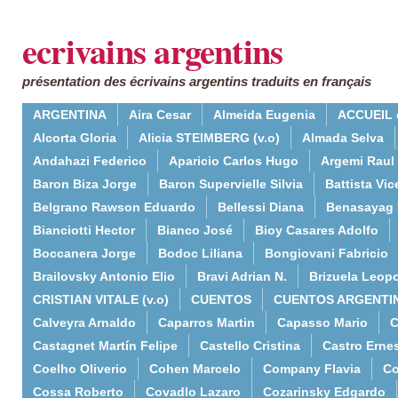
ecrivains argentins
présentation des écrivains argentins traduits en français
ARGENTINA
Aira Cesar
Almeida Eugenia
ACCUEIL 
Alcorta Gloria
Alicia STEIMBERG (v.o)
Almada Selva
Andahazi Federico
Aparicio Carlos Hugo
Argemi Raul
Baron Biza Jorge
Baron Supervielle Silvia
Battista Vic
Belgrano Rawson Eduardo
Bellessi Diana
Benasayag 
Bianciotti Hector
Bianco José
Bioy Casares Adolfo
Boccanera Jorge
Bodoc Liliana
Bongiovani Fabricio
Brailovsky Antonio Elio
Bravi Adrian N.
Brizuela Leop
CRISTIAN VITALE (v.o)
CUENTOS
CUENTOS ARGENTI
Calveyra Arnaldo
Caparros Martin
Capasso Mario
C
Castagnet Martín Felipe
Castello Cristina
Castro Erne
Coelho Oliverio
Cohen Marcelo
Company Flavia
Co
Cossa Roberto
Covadlo Lazaro
Cozarinsky Edgardo