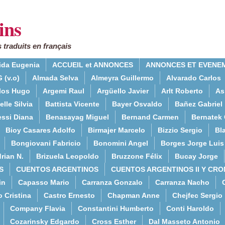
ins
 traduits en français
ida Eugenia
ACCUEIL et ANNONCES
ANNONCES ET EVENE
 (v.o)
Almada Selva
Almeyra Guillermo
Alvarado Carlos
rlos Hugo
Argemi Raul
Argüello Javier
Arlt Roberto
As
lle Silvia
Battista Vicente
Bayer Osvaldo
Bañez Gabriel
essi Diana
Benasayag Miguel
Bernand Carmen
Bernatek 
Bioy Casares Adolfo
Birmajer Marcelo
Bizzio Sergio
Bla
Bongiovani Fabricio
Bonomini Angel
Borges Jorge Luis
rian N.
Brizuela Leopoldo
Bruzzone Félix
Bucay Jorge
S
CUENTOS ARGENTINOS
CUENTOS ARGENTINOS II Y CRO
in
Capasso Mario
Carranza Gonzalo
Carranza Nacho
o Cristina
Castro Ernesto
Chapman Anne
Chejfec Sergio
Company Flavia
Constantini Humberto
Conti Haroldo
Cozarinsky Edgardo
Cross Esther
Dal Masseto Antonio