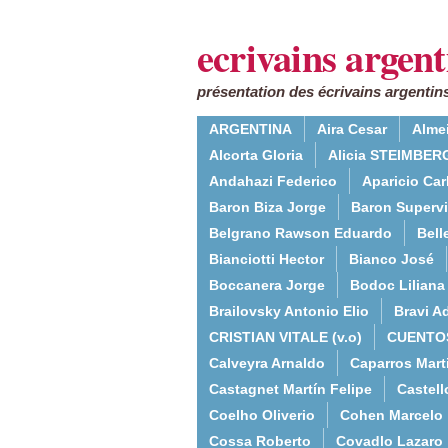
ecrivains argent
présentation des écrivains argentins
ARGENTINA
Aira Cesar
Alme
Alcorta Gloria
Alicia STEIMBERG
Andahazi Federico
Aparicio Ca
Baron Biza Jorge
Baron Supervie
Belgrano Rawson Eduardo
Bell
Bianciotti Hector
Bianco José
Boccanera Jorge
Bodoc Liliana
Brailovsky Antonio Elio
Bravi Ad
CRISTIAN VITALE (v.o)
CUENTO
Calveyra Arnaldo
Caparros Mart
Castagnet Martín Felipe
Castell
Coelho Oliverio
Cohen Marcelo
Cossa Roberto
Covadlo Lazaro