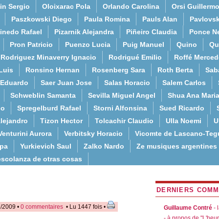
in Sergio
Oloixarac Pola
Orlando Carolina
Orsi Guillerm
Paszkowski Diego
Paula Romina
Pauls Alan
Pavlovs
inedo Rafael
Pizarnik Alejandra
Piñeiro Claudia
Ponce N
Pron Patricio
Puenzo Lucia
Puig Manuel
Quino
Qu
Rodriguez Minaverry Ignacio
Rodrigué Emilio
Roffé Merced
Luis
Ronsino Hernan
Rosenberg Sara
Roth Berta
Sab
 Eduardo
Saer Juan Jose
Salas Horacio
Salem Carlos
Schweblin Samanta
Sevilla Miguel Angel
Shua Ana Mari
do
Spregelburd Rafael
Storni Alfonsina
Sued Ricardo
lejandro
Tizon Hector
Tolcachir Claudio
Ulla Noemi
U
Venturini Aurora
Verbitsky Horacio
Vicomte de Lascano-Teg
lpa
Yurkievich Saul
Zalko Nardo
Ze musiques argentines
escolanza de otras cosas
DERNIERS COMM
7/2009 •
0 commentaires
• Lu 1447 fois •
Guillaume Contré
- 
- à propos de "L'heu