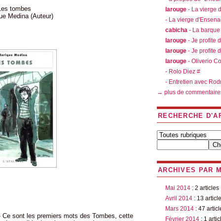
Les tombes
larouge
- La vierge
ue Medina (Auteur)
- La vierge d'Ensen
cabicha
- La barque
larouge
- Je profite 
larouge
- Je profite 
larouge
- Oliverio C
- Rolo Diez #
- Entretien avec Rod
→ plus de commentaire
RECHERCHE D'A
ARCHIVES PAR 
Mai 2014
: 2 articles
Avril 2014
: 13 articl
Mars 2014
: 47 articl
 » Ce sont les premiers mots des Tombes, cette
Février 2014
: 1 artic