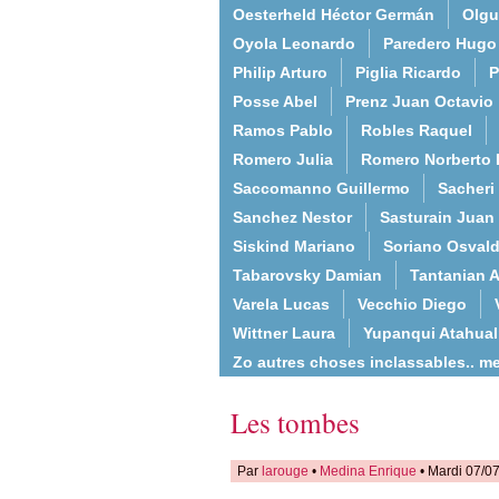
Oesterheld Héctor Germán
Olgu
Oyola Leonardo
Paredero Hugo
Philip Arturo
Piglia Ricardo
P
Posse Abel
Prenz Juan Octavio
Ramos Pablo
Robles Raquel
Romero Julia
Romero Norberto 
Saccomanno Guillermo
Sacheri
Sanchez Nestor
Sasturain Juan
Siskind Mariano
Soriano Osval
Tabarovsky Damian
Tantanian A
Varela Lucas
Vecchio Diego
Wittner Laura
Yupanqui Atahua
Zo autres choses inclassables.. m
Les tombes
Par
larouge
•
Medina Enrique
• Mardi 07/0