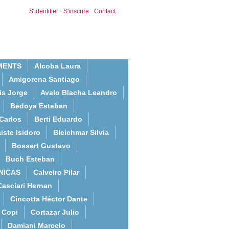
S'identifier
-
S'inscrire
-
Contact
MENTS
Alcoba Laura
Amigorena Santiago
is Jorge
Avalo Blacha Leandro
Bedoya Esteban
Carlos
Berti Eduardo
iste Isidoro
Bleichmar Silvia
Bossert Gustavo
Buch Esteban
NICAS
Calveiro Pilar
Casciari Hernan
Cincotta Héctor Dante
Copi
Cortazar Julio
Damiani Marcelo