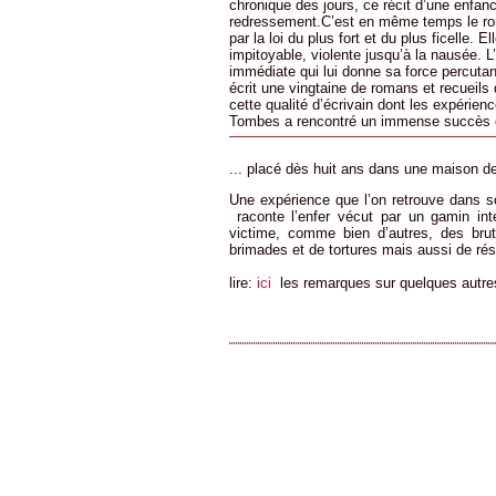
chronique des jours, ce récit d’une enfa
redressement.C’est en même temps le rom
par la loi du plus fort et du plus ficelle.
impitoyable, violente jusqu’à la nausée. L’
immédiate qui lui donne sa force percuta
écrit une vingtaine de romans et recueils 
cette qualité d’écrivain dont les expérienc
Tombes a rencontré un immense succès en
... placé dès huit ans dans une maison de 
Une expérience que l’on retrouve dans s
raconte l’enfer vécut par un gamin i
victime, comme bien d’autres, des brut
brimades et de tortures mais aussi de rés
lire:
ici
les remarques sur quelques autres