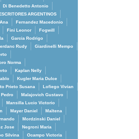
Di Benedetto Antonio
ESCRITORES ARGENTINOS
 Ana
Fernandez Macedonio
Fini Leonor
Fogwill
da
Garcia Rodrigo
erdanc Rudy
Giardinelli Mempo
rto
bro Norma
erto
Kaplan Nelly
Pablo
Kugler Maria Dulce
to Prieto Susana
Lofiego Vivian
l Pedro
Malajovich Gustavo
Mansilla Lucio Victorio
an
Mayer Daniel
Maïtena
ernando
Mordzinski Daniel
z Jose
Negroni Maria
o Silvina
Ocampo Victoria