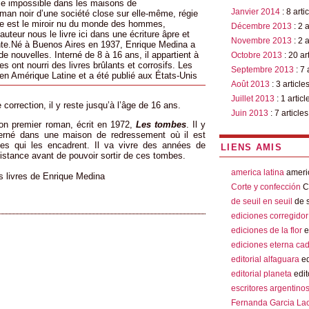
nce impossible dans les maisons de
Janvier 2014
: 8 arti
an noir d’une société close sur elle-même, régie
 Elle est le miroir nu du monde des hommes,
Décembre 2013
: 2 a
auteur nous le livre ici dans une écriture âpre et
Novembre 2013
: 2 a
nte.Né à Buenos Aires en 1937, Enrique Medina a
de nouvelles. Interné de 8 à 16 ans, il appartient à
Octobre 2013
: 20 ar
es ont nourri des livres brûlants et corrosifs. Les
Septembre 2013
: 7 
 Amérique Latine et a été publié aux États-Unis
Août 2013
: 3 article
Juillet 2013
: 1 articl
correction, il y reste jusqu’à l’âge de 16 ans.
Juin 2013
: 7 articles
on premier roman, écrit en 1972,
Les tombes
. Il y
nterné dans une maison de redressement où il est
es qui les encadrent. Il va vivre des années de
LIENS AMIS
istance avant de pouvoir sortir de ces tombes.
america latina
americ
 livres de Enrique Medina
Corte y confección
Co
de seuil en seuil
de s
ediciones corregidor
ediciones de la flor
e
ediciones eterna ca
editorial alfaguara
ed
editorial planeta
edit
escritores argentino
Fernanda Garcia La