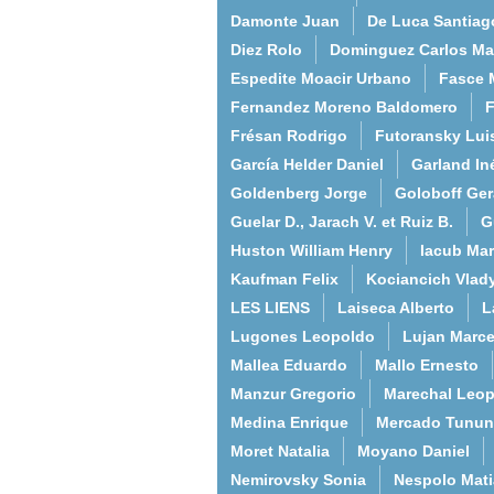
Damonte Juan
De Luca Santiag
Diez Rolo
Dominguez Carlos Ma
Espedite Moacir Urbano
Fasce 
Fernandez Moreno Baldomero
F
Frésan Rodrigo
Futoransky Lui
García Helder Daniel
Garland In
Goldenberg Jorge
Goloboff Ger
Guelar D., Jarach V. et Ruiz B.
G
Huston William Henry
Iacub Mar
Kaufman Felix
Kociancich Vlad
LES LIENS
Laiseca Alberto
L
Lugones Leopoldo
Lujan Marce
Mallea Eduardo
Mallo Ernesto
Manzur Gregorio
Marechal Leo
Medina Enrique
Mercado Tunun
Moret Natalia
Moyano Daniel
Nemirovsky Sonia
Nespolo Mati