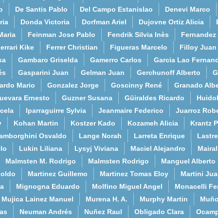
o
De Santis Pablo
Del Campo Estanislao
Denevi Marco
ria
Donda Victoria
Dorfman Ariel
Dujovne Ortiz Alicia
Maria
Feinman Jose Pablo
Fendrik Silvia Inès
Fernandez
errari Kike
Ferrer Christian
Figueras Marcelo
Filloy Juan
sa
Gambaro Griselda
Gamerro Carlos
Garcia Lao Fernan
és
Gasparini Juan
Gelman Juan
Gerchunoff Alberto
G
ardo Mario
Gonzalez Jorge
Goscinny René
Granado Albe
uevara Ernesto
Guzner Susana
Güiraldes Ricardo
Huido
cela
Iparraguirre Sylvia
Jeanmaire Federico
Juarroz Rob
y
Kohan Martin
Kostzer Kado
Kozameh Alicia
Krantz 
amborghini Osvaldo
Lange Norah
Larreta Enrique
Lastre
lo
Lukin Liliana
Lysyj Viviana
Maciel Alejandro
Maira
Malmsten M. Rodrigo
Malmsten Rodrigo
Manguel Alberto
poldo
Martinez Guillemo
Martinez Tomas Eloy
Martini Ju
a
Mignogna Eduardo
Molfino Miguel Angel
Monacelli F
Mujica Lainez Manuel
Murena H. A.
Murphy Martin
Muño
as
Neuman Andrés
Nuñez Raul
Obligado Clara
Ocamp