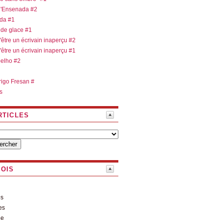
 d'Ensenada #2
ada #1
 de glace #1
d'être un écrivain inaperçu #2
d'être un écrivain inaperçu #1
oelho #2
rigo Fresan #
s
RTICLES
MOIS
es
es
le