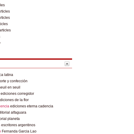
cles
rticles
rticles
ticles
articles
s
e
a latina
rte y confección
euil en seuil
ediciones corregidor
diciones de la flor
dencia
ediciones eterna cadencia
itorial alfaguara
orial planeta
s
escritores argentinos
o
Fernanda Garcia Lao