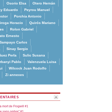
o
Osorio Elsa
Otero Hernán
ky Eduardo
Peyrou Manuel
estor
Porchia Antonio
iroga Horacio
Quirós Mariano
es
Rolon Gabriel
ato Ernesto
Sampayo Carlos
a
Sinay Sergio
Suez Perla
Sulic Susana
rbanyi Pablo
Valenzuela Luisa
ui
Wilcock Juan Rodolfo
Zi annexes
ENTAIRES
la mort de Frogwill #1
re sans ombre" #1