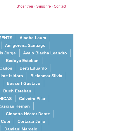
S'identifier
-
S'inscrire
-
Contact
MENTS
Alcoba Laura
Amigorena Santiago
is Jorge
Avalo Blacha Leandro
Bedoya Esteban
Carlos
Berti Eduardo
iste Isidoro
Bleichmar Silvia
Bossert Gustavo
Buch Esteban
NICAS
Calveiro Pilar
Casciari Hernan
Cincotta Héctor Dante
Copi
Cortazar Julio
Damiani Marcelo