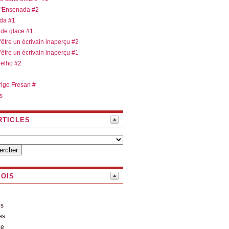
 d'Ensenada #2
ada #1
 de glace #1
d'être un écrivain inaperçu #2
d'être un écrivain inaperçu #1
oelho #2
rigo Fresan #
s
RTICLES
MOIS
es
es
le