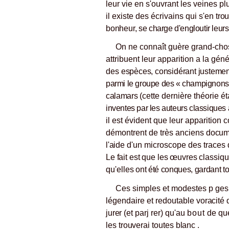
leur vie en s'ouvrant les veines pl
il existe des écrivains qui s'en
tro
bonheur,
se charge d'engloutir leur
On ne connaît guère grand-chose
attribuent leur apparition a
la géné
des
espèces, considérant justemen
parmi le groupe des « champi
gnons 
calamars
(cette dernière théorie é
inventes par les auteurs classiques
il est évident que leur apparition 
démontrent de très anciens
docume
l'aide
d'un microscope des traces
Le fait est que les œuvres class
iqu
qu'elles
ont été conques, gardant to
Ces simples et modestes p ges
légendaire et redoutable
voracité
jurer
(et parj rer) qu'au
bout
de que
les trouverai toutes blanc .