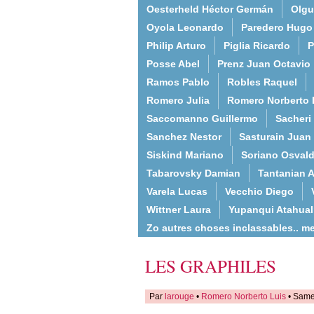
Oesterheld Héctor Germán
Olgu
Oyola Leonardo
Paredero Hugo
Philip Arturo
Piglia Ricardo
P
Posse Abel
Prenz Juan Octavio
Ramos Pablo
Robles Raquel
Romero Julia
Romero Norberto 
Saccomanno Guillermo
Sacheri
Sanchez Nestor
Sasturain Juan
Siskind Mariano
Soriano Osval
Tabarovsky Damian
Tantanian A
Varela Lucas
Vecchio Diego
Wittner Laura
Yupanqui Atahua
Zo autres choses inclassables.. m
LES GRAPHILES
Par
larouge
•
Romero Norberto Luis
• Same