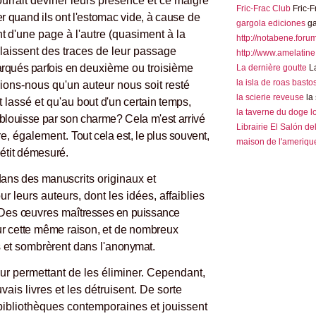
rrait deviner leurs présence et ce malgré
Fric-Frac Club
Fric-F
ser quand ils ont l'estomac vide, à cause
de
gargola ediciones
ga
ent d'une page
à l'autre (quasiment à la
http://notabene.foru
ls laissent des traces de leur passage
http://www.amelatine
arqués parfois en
deuxième ou troisième
La dernière goutte
La
la isla de roas basto
ions-nous qu'un auteur nous soit resté
la scierie reveuse
la 
 lassé et qu'au
bout d'un certain temps,
la taverne du doge 
éblouisse par son charme? Cela m'est arrivé
Librairie El Salón de
ire, également.
Tout cela est, le plus souvent,
maison de l'amerique
pétit démesuré.
 dans des manus
crits originaux et
r leurs auteurs, dont les idées, affaiblies
. Des œuvres maî
tresses en puissance
r cette même raison, et de nombreux
 et sombrèrent dans l'ano
nymat.
r permettant de les éliminer. Cependant,
ais livres et les détruisent. De sorte
bibliothèques contemporaines et jouissent