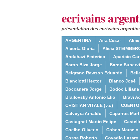
ecrivains argent
présentation des écrivains argentins
ARGENTINA
Aira Cesar
Alme
Alcorta Gloria
Alicia STEIMBERG
Andahazi Federico
Aparicio Ca
Baron Biza Jorge
Baron Supervie
Belgrano Rawson Eduardo
Bell
Bianciotti Hector
Bianco José
Boccanera Jorge
Bodoc Liliana
Brailovsky Antonio Elio
Bravi Ad
CRISTIAN VITALE (v.o)
CUENTO
Calveyra Arnaldo
Caparros Mart
Castagnet Martín Felipe
Castell
Coelho Oliverio
Cohen Marcelo
Cossa Roberto
Covadlo Lazaro