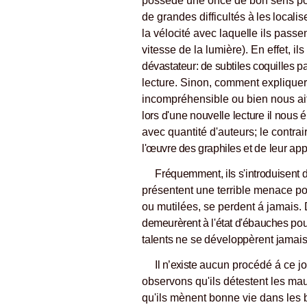
possède une once de bon sens pou
de grandes difficultés
à les locali
la vélocité avec laquelle ils pass
vitesse de la lumière). En effet, i
dévastateur: de subtiles coquilles p
lecture. Sinon, comment expliquer
incompréhensible ou bien nous ait
lors d'une nouvelle lecture
il nous 
avec quantité d'auteurs; le contra
l'œuvre des graphiles
et de leur ap
Fréquemment, ils s'introduisent
présentent une terrible menace pou
ou mutilées, se perdent á jamais
demeurèrent à l'état d'ébauches
pou
talents ne
se développèrent jamais
Il n’existe
aucun procédé á ce jou
observons qu'ils détestent les mauv
qu'ils mènent bonne vie dans les 