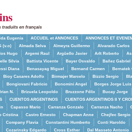
ins
 traduits en français
ida Eugenia
ACCUEIL et ANNONCES
ANNONCES ET EVENE
 (v.o)
Almada Selva
Almeyra Guillermo
Alvarado Carlos
rlos Hugo
Argemi Raul
Argüello Javier
Arlt Roberto
As
lle Silvia
Battista Vicente
Bayer Osvaldo
Bañez Gabriel
essi Diana
Benasayag Miguel
Bernand Carmen
Bernatek 
Bioy Casares Adolfo
Birmajer Marcelo
Bizzio Sergio
Bla
Bongiovani Fabricio
Bonomini Angel
Borges Jorge Luis
rian N.
Brizuela Leopoldo
Bruzzone Félix
Bucay Jorge
S
CUENTOS ARGENTINOS
CUENTOS ARGENTINOS II Y CRO
in
Capasso Mario
Carranza Gonzalo
Carranza Nacho
o Cristina
Castro Ernesto
Chapman Anne
Chejfec Sergio
Company Flavia
Constantini Humberto
Conti Haroldo
Cozarinsky Edgardo
Cross Esther
Dal Masseto Antonio