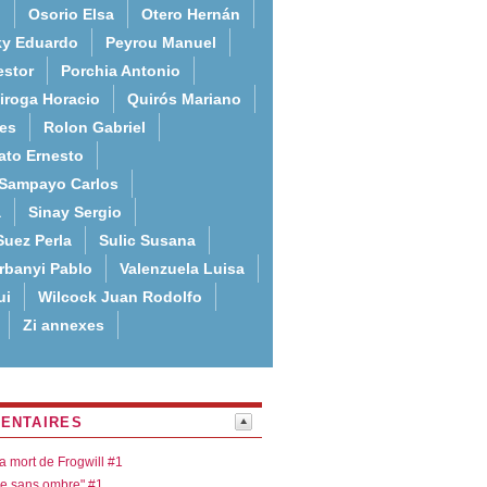
o
Osorio Elsa
Otero Hernán
ky Eduardo
Peyrou Manuel
estor
Porchia Antonio
iroga Horacio
Quirós Mariano
es
Rolon Gabriel
ato Ernesto
Sampayo Carlos
a
Sinay Sergio
Suez Perla
Sulic Susana
rbanyi Pablo
Valenzuela Luisa
ui
Wilcock Juan Rodolfo
Zi annexes
ENTAIRES
la mort de Frogwill #1
re sans ombre" #1