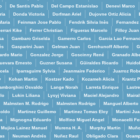
o
De Santis Pablo
Del Campo Estanislao
Denevi Marco
ria
Donda Victoria
Dorfman Ariel
Dujovne Ortiz Alicia
Maria
Feinman Jose Pablo
Fendrik Silvia Inès
Fernandez
errari Kike
Ferrer Christian
Figueras Marcelo
Filloy Juan
sa
Gambaro Griselda
Gamerro Carlos
Garcia Lao Fernan
és
Gasparini Juan
Gelman Juan
Gerchunoff Alberto
G
ardo Mario
Gonzalez Jorge
Goscinny René
Granado Albe
uevara Ernesto
Guzner Susana
Güiraldes Ricardo
Huido
cela
Iparraguirre Sylvia
Jeanmaire Federico
Juarroz Rob
y
Kohan Martin
Kostzer Kado
Kozameh Alicia
Krantz 
amborghini Osvaldo
Lange Norah
Larreta Enrique
Lastre
lo
Lukin Liliana
Lysyj Viviana
Maciel Alejandro
Maira
Malmsten M. Rodrigo
Malmsten Rodrigo
Manguel Alberto
poldo
Martinez Guillemo
Martinez Tomas Eloy
Martini Ju
a
Mignogna Eduardo
Molfino Miguel Angel
Monacelli F
Mujica Lainez Manuel
Murena H. A.
Murphy Martin
Muño
as
Neuman Andrés
Nuñez Raul
Obligado Clara
Ocamp