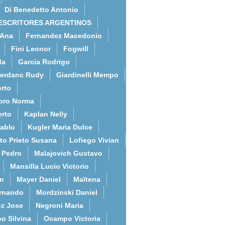
Di Benedetto Antonio
ESCRITORES ARGENTINOS
 Ana
Fernandez Macedonio
Fini Leonor
Fogwill
da
Garcia Rodrigo
erdanc Rudy
Giardinelli Mempo
rto
bro Norma
erto
Kaplan Nelly
Pablo
Kugler Maria Dulce
to Prieto Susana
Lofiego Vivian
l Pedro
Malajovich Gustavo
Mansilla Lucio Victorio
an
Mayer Daniel
Maïtena
ernando
Mordzinski Daniel
z Jose
Negroni Maria
o Silvina
Ocampo Victoria