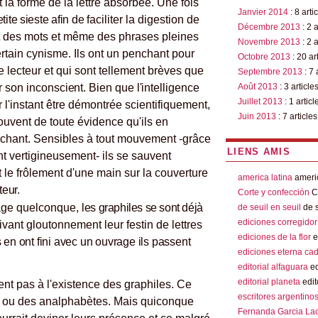
 la forme de la lettre absorbée. Une fois
Janvier 2014
: 8 arti
tite sieste afin de
faciliter la digestion de
Décembre 2013
: 2 a
ant des mots et même des phrases pleines
Novembre 2013
: 2 a
rtain cynisme. Ils ont un penchant pour
Octobre 2013
: 20 ar
e lecteur et qui sont tellement brèves que
Septembre 2013
: 7 
ar son incons
cient. Bien que l'intelligence
Août 2013
: 3 article
Juillet 2013
: 1 articl
r l'instant être démontrée scientifiquement,
Juin 2013
: 7 articles
uvent de toute évidence qu'ils en
chant. Sensibles à tout mouvement -grâce
LIENS AMIS
ent vertigineusement- ils se sauvent
 le frôlement d'une main sur la couverture
america latina
americ
teur.
Corte y confección
Co
page quelconque,
les graphiles se sont déjà
de seuil en seuil
de s
ediciones corregidor
vant gloutonnement leur festin de lettres
ediciones de la flor
e
 en ont fini avec un ouvrage ils passent
ediciones eterna ca
editorial alfaguara
ed
editorial planeta
edit
ent pas à l'existence des graphiles. Ce
escritores argentino
s ou des analphabètes. Mais quiconque
Fernanda Garcia La