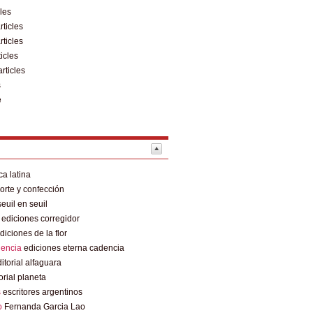
cles
rticles
rticles
ticles
articles
s
e
a latina
rte y confección
euil en seuil
ediciones corregidor
diciones de la flor
dencia
ediciones eterna cadencia
itorial alfaguara
orial planeta
s
escritores argentinos
o
Fernanda Garcia Lao