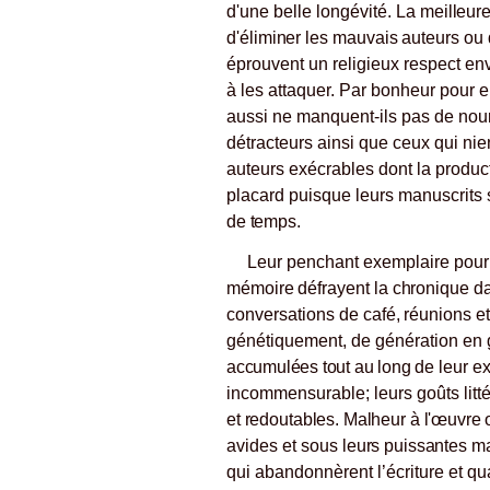
d'une belle longévité.
La meilleure
d'éliminer les mauvais auteurs ou 
éprouvent un religieux respect env
à les attaquer. Par bonheur pour eu
aussi ne manquent-ils pas de nourri
détracteurs ainsi que ceux qui nie
auteurs exécrables dont la produ
placard puisque leurs manuscrits
de temps.
Leur penchant exemplaire pour l
mémoire défrayent la chro
nique da
conversations
de café, réunions et
génétiquement, de génération en 
accumulées tout au long de
leur e
incommensurable; leurs goûts litt
et redoutables. Malheur à l'œuvre o
avides et sous
leurs puissantes m
qui abandonnèrent l’écriture et qua