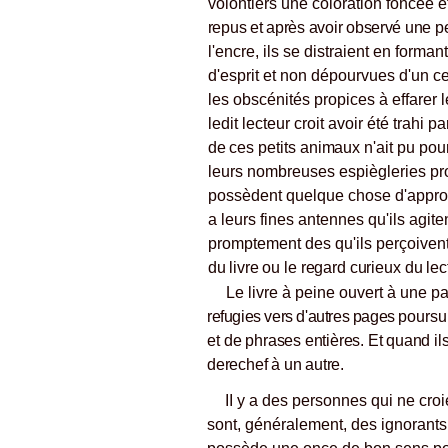
volontiers une coloration foncée et
repus et après avoir observé une pe
l'encre, ils se distraient en form
d'esprit et non dépourvues d'un ce
les obscénités propices à effarer l
ledit lecteur croit avoir été trahi p
de ces petits animaux
n'ait pu pou
leurs nombreuses espiègleries pro
possèdent quelque chose d'appro
a leurs fines antennes qu'ils agit
promptement des qu'ils perçoivent
du livre ou le regard curieux du lec
Le livre à peine ouvert à une 
refugies vers d'autres pages
poursui
et
de phrases entières. Et quand ils
derechef à un autre.
II y a des personnes qui ne croi
sont, généralement, des ignorant