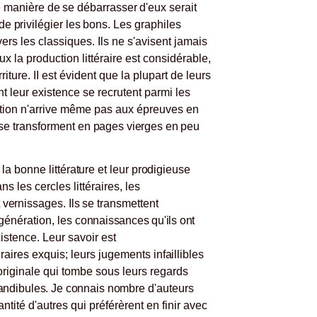
 manière de se débarrasser d'eux serait
de privilégier les
bons. Les graphiles
ers les classiques. Ils ne s'avisent jamais
x la production littéraire est considérable,
ture. II est évident que la plupart de leurs
nt leur existence se recrutent parmi les
ction n'arrive même pas aux épreuves en
 se transforment
en pages vierges en peu
a bonne littéra
ture et leur prodigieuse
ns les cercles littéraires, les
 vernissages. Ils se transmettent
génération, les
connaissances qu'ils ont
xistence. Leur savoir est
éraires exquis; leurs jugements
infaillibles
rigi
nale qui tombe sous leurs regards
andibules. Je connais nombre
d'auteurs
ntité d'autres qui préférèrent en finir avec