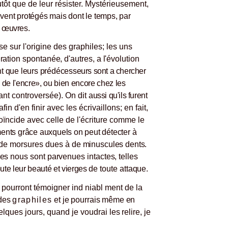
utôt que de leur résister. Mystérieusement,
uvent protégés mais dont le temps, par
s œuvres.
 sur l'origine des graphiles; les uns
ration spontanée, d'autres, a l'évolution
t que leurs prédéces
seurs sont a chercher
de l'encre», ou bien encore chez les
tant controversée). On dit
aussi qu'ils furent
afin d'en finir avec les écrivaillons; en fait,
coïncide avec celle de l'écriture comme le
nts grâce auxquels on peut détecter à
 de morsures dues à de
minuscules dents.
es nous sont parvenues intactes, telles
ute leur beauté et vierges
de toute attaque.
 pourront témoi
gner ind niabl ment de la
 des
graphiles
et je pourrais même en
lques jours, quand je
voudrai les relire, je