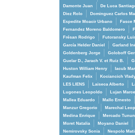
Damonte Juan
De Luca Santiag
Diez Rolo
Dominguez Carlos Ma
Espedite Moacir Urbano
Fasce 
Fernandez Moreno Baldomero
F
Frésan Rodrigo
Futoransky Lui
García Helder Daniel
Garland In
Goldenberg Jorge
Goloboff Ger
Guelar D., Jarach V. et Ruiz B.
G
Huston William Henry
Iacub Mar
Kaufman Felix
Kociancich Vlad
LES LIENS
Laiseca Alberto
L
Lugones Leopoldo
Lujan Marce
Mallea Eduardo
Mallo Ernesto
Manzur Gregorio
Marechal Leo
Medina Enrique
Mercado Tunun
Moret Natalia
Moyano Daniel
Nemirovsky Sonia
Nespolo Mati