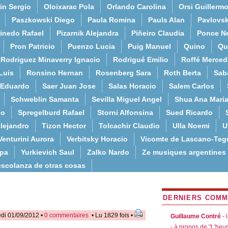
in Sergio
Oloixarac Pola
Orlando Carolina
Orsi Guillerm
Paszkowski Diego
Paula Romina
Pauls Alan
Pavlovs
inedo Rafael
Pizarnik Alejandra
Piñeiro Claudia
Ponce N
Pron Patricio
Puenzo Lucia
Puig Manuel
Quino
Qu
Rodriguez Minaverry Ignacio
Rodrigué Emilio
Roffé Merced
Luis
Ronsino Hernan
Rosenberg Sara
Roth Berta
Sab
 Eduardo
Saer Juan Jose
Salas Horacio
Salem Carlos
Schweblin Samanta
Sevilla Miguel Angel
Shua Ana Mari
do
Spregelburd Rafael
Storni Alfonsina
Sued Ricardo
lejandro
Tizon Hector
Tolcachir Claudio
Ulla Noemi
U
Venturini Aurora
Verbitsky Horacio
Vicomte de Lascano-Teg
lpa
Yurkievich Saul
Zalko Nardo
Ze musiques argentines
escolanza de otras cosas
DERNIERS COMM
di 01/09/2012 •
0 commentaires
• Lu 1829 fois •
Guillaume Contré
- 
- à propos de "L'heu