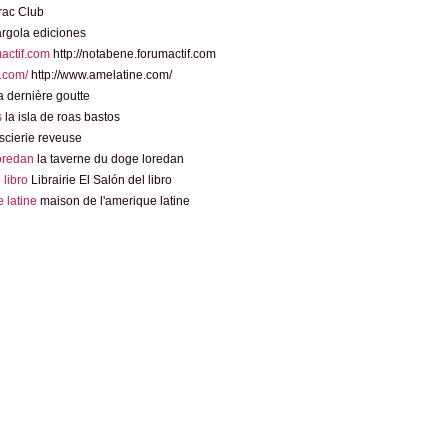
rac Club
rgola ediciones
mactif.com
http://notabene.forumactif.com
.com/
http://www.amelatine.com/
 dernière goutte
s
la isla de roas bastos
scierie reveuse
loredan
la taverne du doge loredan
l libro
Librairie El Salón del libro
 latine
maison de l'amerique latine