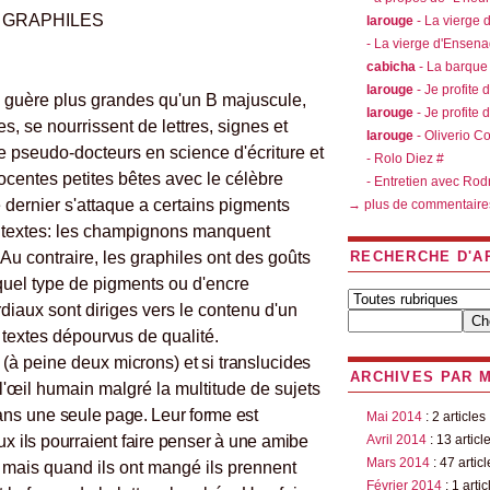
 GRAPHILES
larouge
- La vierge
- La vierge d'Ensen
cabicha
- La barque
larouge
- Je profite 
s, guère plus grandes qu'un B majuscule,
larouge
- Je profite 
es, se nourrissent de lettres, signes et
larouge
- Oliverio C
 pseudo-docteurs en science d'écriture et
- Rolo Diez #
ocentes petites bêtes avec le célèbre
- Entretien avec Rod
dernier s'attaque a certains pigments
→ plus de commentaire
 textes: les champignons manquent
 Au contraire, les graphiles ont des goûts
RECHERCHE D'A
e quel type de pigments ou d'encre
rdiaux sont diriges vers le contenu d'un
 textes dépourvus de qualité.
s (à peine deux
microns) et si translucides
ARCHIVES PAR 
 l'œil humain malgré la multitude de sujets
dans une
seule page. Leur forme est
Mai 2014
: 2 articles
ux ils pourraient faire penser à une amibe
Avril 2014
: 13 articl
Mars 2014
: 47 articl
; mais quand ils ont mangé ils prennent
Février 2014
: 1 artic