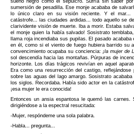
sueño negro como el sepulcro. Sufría sin saber por
sumersión de pesadilla. Ese monje acababa de salvarl
lo único claro en su visión reciente. Y el mar... e
catástrofe... las ciudades ardidas... todo aquello se 
clarividente visión de muerte. Iba a morir. Estaba salv
el monje quien la había salvado! Sosistrato temblaba
llama roja incendiaba sus pupilas. El pasado acababa
en él, como si el viento de fuego hubiera barrido su 
convencimiento ocupaba su conciencia:
¡la mujer de L
sol descendía hacia las montañas. Púrpuras de incen
horizonte. Los días trágicos revivían en aquel apara
Era como una resurrección del castigo, reflejándose
sobre las aguas del lago amargo. Sosistrato acababa 
los siglos. Recordaba. Había sido actor en la catástrof
¡esa mujer le era conocida!
Entonces un ansia espantosa le quemó las carnes. 
dirigiéndose a la espectral resucitada:
-Mujer, respóndeme una sola palabra.
-Habla... pregunta...