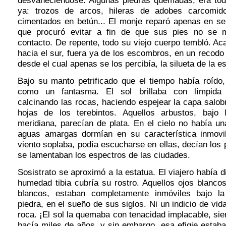
desvaneciéndose. Algunas piedras quemadas, era tod
ya: trozos de arcos, hileras de adobes carcomid
cimentados en betún... El monje reparó apenas en se
que procuró evitar a fin de que sus pies no se
contacto. De repente, todo su viejo cuerpo tembló. Ac
hacia el sur, fuera ya de los escombros, en un recod
desde el cual apenas se los percibía, la silueta de la es
Bajo su manto petrificado que el tiempo había roído,
como un fantasma. El sol brillaba con límpida 
calcinando las rocas, haciendo espejear la capa salob
hojas de los terebintos. Aquellos arbustos, bajo 
meridiana, parecían de plata. En el cielo no había u
aguas amargas dormían en su característica inmovi
viento soplaba, podía escucharse en ellas, decían los
se lamentaban los espectros de las ciudades.
Sosistrato se aproximó a la estatua. El viajero había 
humedad tibia cubría su rostro. Aquellos ojos blancos
blancos, estaban completamente inmóviles bajo la
piedra, en el sueño de sus siglos. Ni un indicio de vid
roca. ¡El sol la quemaba con tenacidad implacable, si
hacía miles de años, y sin embargo, esa efigie estab