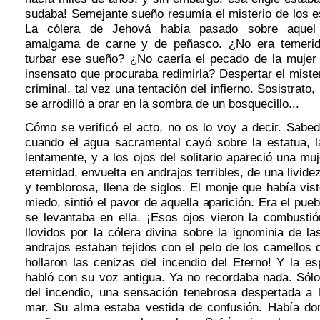
sudaba! Semejante sueño resumía el misterio de los e
La cólera de Jehová había pasado sobre aquel 
amalgama de carne y de peñasco. ¿No era temerida
turbar ese sueño? ¿No caería el pecado de la mujer 
insensato que procuraba redimirla? Despertar el miste
criminal, tal vez una tentación del infierno. Sosistrato,
se arrodilló a orar en la sombra de un bosquecillo...
Cómo se verificó el acto, no os lo voy a decir. Sabe
cuando el agua sacramental cayó sobre la estatua, la
lentamente, y a los ojos del solitario apareció una muj
eternidad, envuelta en andrajos terribles, de una livide
y temblorosa, llena de siglos. El monje que había vis
miedo, sintió el pavor de aquella aparición. Era el pue
se levantaba en ella. ¡Esos ojos vieron la combustió
llovidos por la cólera divina sobre la ignominia de l
andrajos estaban tejidos con el pelo de los camellos 
hollaron las cenizas del incendio del Eterno! Y la e
habló con su voz antigua. Ya no recordaba nada. Sólo
del incendio, una sensación tenebrosa despertada a l
mar. Su alma estaba vestida de confusión. Había d