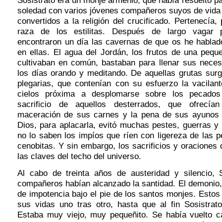
Sosistrato era un monje armenio, que había resuelto pa
soledad con varios jóvenes compañeros suyos de vida
convertidos a la religión del crucificado. Pertenecía, 
raza de los estilitas. Después de largo vagar p
encontraron un día las cavernas de que os he hablado
en ellas. El agua del Jordán, los frutos de una pequ
cultivaban en común, bastaban para llenar sus nece
los días orando y meditando. De aquellas grutas sur
plegarias, que contenían con su esfuerzo la vacilan
cielos próxima a desplomarse sobre los pecado
sacrificio de aquellos desterrados, que ofrecían
maceración de sus carnes y la pena de sus ayunos a
Dios, para aplacarla, evitó muchas pestes, guerras y
no lo saben los impíos que ríen con ligereza de las p
cenobitas. Y sin embargo, los sacrificios y oraciones 
las claves del techo del universo.
Al cabo de treinta años de austeridad y silencio, 
compañeros habían alcanzado la santidad. El demonio,
de impotencia bajo el pie de los santos monjes. Esto
sus vidas uno tras otro, hasta que al fin Sosistrat
Estaba muy viejo, muy pequeñito. Se había vuelto ca