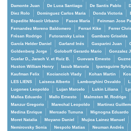
Damonte Juan
De Luca Santiago
De Santis Pablo
D
Diez Rolo
Dominguez Carlos Maria
Donda Victoria
Espedite Moacir Urbano
Fasce Maria
Feinman Jose P
Fernandez Moreno Baldomero
Ferrari Kike
Ferrer Chri
Frésan Rodrigo
Futoransky Luisa
Gambaro Griselda
García Helder Daniel
Garland Inés
Gasparini Juan
Goldenberg Jorge
Goloboff Gerardo Mario
Gonzalez 
Guelar D., Jarach V. et Ruiz B.
Guevara Ernesto
Guzne
Huston William Henry
Iacub Marcela
Iparraguirre Sylvi
Kaufman Felix
Kociancich Vlady
Kohan Martin
Kos
LES LIENS
Laiseca Alberto
Lamborghini Osvaldo
L
Lugones Leopoldo
Lujan Marcelo
Lukin Liliana
Ly
Mallea Eduardo
Mallo Ernesto
Malmsten M. Rodrigo
Manzur Gregorio
Marechal Leopoldo
Martinez Guille
Medina Enrique
Mercado Tununa
Mignogna Eduardo
Moret Natalia
Moyano Daniel
Mujica Lainez Manuel
Nemirovsky Sonia
Nespolo Matias
Neuman Andrés