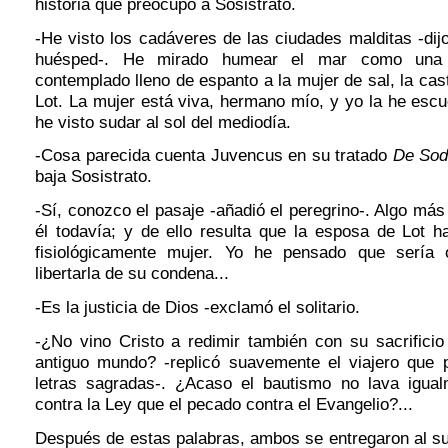
historia que preocupó a Sosistrato.
-He visto los cadáveres de las ciudades malditas -di
huésped-. He mirado humear el mar como una 
contemplado lleno de espanto a la mujer de sal, la ca
Lot. La mujer está viva, hermano mío, y yo la he esc
he visto sudar al sol del mediodía.
-Cosa parecida cuenta Juvencus en su tratado
De So
baja Sosistrato.
-Sí, conozco el pasaje -añadió el peregrino-. Algo más 
él todavía; y de ello resulta que la esposa de Lot h
fisiológicamente mujer. Yo he pensado que sería 
libertarla de su condena...
-Es la justicia de Dios -exclamó el solitario.
-¿No vino Cristo a redimir también con su sacrificio
antiguo mundo? -replicó suavemente el viajero que 
letras sagradas-. ¿Acaso el bautismo no lava igua
contra la Ley que el pecado contra el Evangelio?...
Después de estas palabras, ambos se entregaron al su