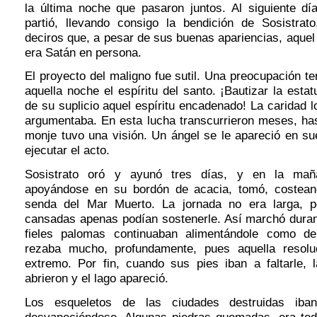
la última noche que pasaron juntos. Al siguiente dí
partió, llevando consigo la bendición de Sosistrat
deciros que, a pesar de sus buenas apariencias, aquel 
era Satán en persona.
El proyecto del maligno fue sutil. Una preocupación t
aquella noche el espíritu del santo. ¡Bautizar la estat
de su suplicio aquel espíritu encadenado! La caridad lo
argumentaba. En esta lucha transcurrieron meses, has
monje tuvo una visión. Un ángel se le apareció en su
ejecutar el acto.
Sosistrato oró y ayunó tres días, y en la mañ
apoyándose en su bordón de acacia, tomó, costeand
senda del Mar Muerto. La jornada no era larga, p
cansadas apenas podían sostenerle. Así marchó duran
fieles palomas continuaban alimentándole como de 
rezaba mucho, profundamente, pues aquella resoluc
extremo. Por fin, cuando sus pies iban a faltarle,
abrieron y el lago apareció.
Los esqueletos de las ciudades destruidas ib