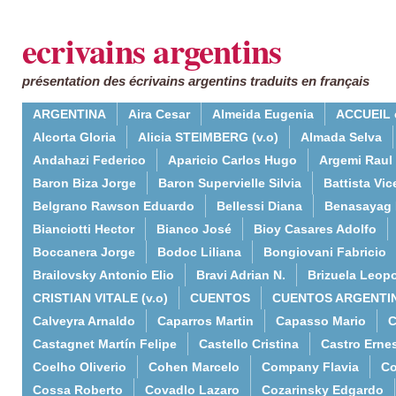
ecrivains argentins
présentation des écrivains argentins traduits en français
ARGENTINA
Aira Cesar
Almeida Eugenia
ACCUEIL 
Alcorta Gloria
Alicia STEIMBERG (v.o)
Almada Selva
Andahazi Federico
Aparicio Carlos Hugo
Argemi Raul
Baron Biza Jorge
Baron Supervielle Silvia
Battista Vic
Belgrano Rawson Eduardo
Bellessi Diana
Benasayag 
Bianciotti Hector
Bianco José
Bioy Casares Adolfo
Boccanera Jorge
Bodoc Liliana
Bongiovani Fabricio
Brailovsky Antonio Elio
Bravi Adrian N.
Brizuela Leop
CRISTIAN VITALE (v.o)
CUENTOS
CUENTOS ARGENTI
Calveyra Arnaldo
Caparros Martin
Capasso Mario
C
Castagnet Martín Felipe
Castello Cristina
Castro Erne
Coelho Oliverio
Cohen Marcelo
Company Flavia
Co
Cossa Roberto
Covadlo Lazaro
Cozarinsky Edgardo