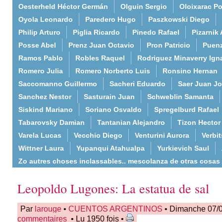
Oesterheld Héctor Germán
Olguin Sergio
Oloixarac Po
Oyola Leonardo
Paredero Hugo
Paszkowski Diego
Philip Arturo
Piglia Ricardo
Pinedo Rafael
Pizarnik 
Posse Abel
Prenz Juan Octavio
Pron Patricio
Puenz
Ramos Pablo
Robles Raquel
Rodriguez Minaverry Ign
Romero Julia
Romero Norberto Luis
Ronsino Hernan
Saccomanno Guillermo
Sacheri Eduardo
Saer Juan J
Sanchez Nestor
Sasturain Juan
Schweblin Samanta
Siskind Mariano
Soriano Osvaldo
Spregelburd Rafael
Tabarovsky Damian
Tantanian Alejandro
Tizon Hector
Varela Lucas
Vecchio Diego
Venturini Aurora
Verbi
Wittner Laura
Yupanqui Atahualpa
Yurkievich Saul
Zo autres choses inclassables.. mescolanza de otras cosas
Leopoldo Lugones: La estatua de sal
Par
larouge
•
CUENTOS ARGENTINOS
• Dimanche 07/
commentaires
• Lu 1950 fois •