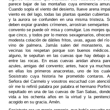
parece bajar de las montañas cuya eminencia amural
Cuando sopla el viento del desierto, llueve arena impa
viento es del lago, todas las plantas quedan cubiertas
y la aurora se confunden en una misma tristeza. S
deben expiar grandes crímenes, arrostran semejantes 
convento se puede oír misa y comulgar. Los monjes q
que cinco, y todos por lo menos sexagenarios, ofrecen
modesta colación de dátiles fritos, uvas, aguas del rí
vino de palmera. Jamás salen del monasterio, au
vecinas los respetan porque son buenos médico
alguno, le sepultan en las cuevas que hay debajo a l
entre las rocas. En esas cuevas anidan ahora par
azules, amigas del convento; antes, hace ya muchos
en ellas los primeros anacoretas, uno de los cual
Sosistrato cuya historia he prometido contaros. 
Señora del Carmelo y vosotros escuchad con atenció
oír me lo refirió palabra por palabra el hermano Porfir
sepultado en una de las cuevas de San Sabas, dond
vida a los ochenta años en la virtud y la penitenc
acogido en su gracia. Amén.