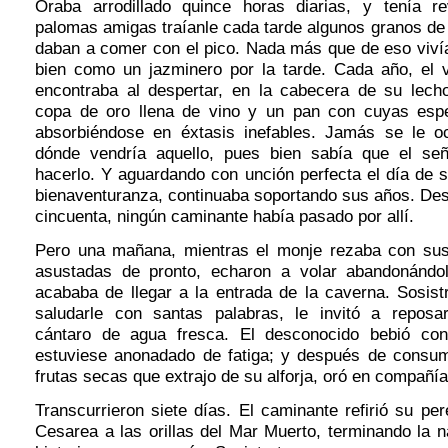
Oraba arrodillado quince horas diarias, y tenía r
palomas amigas traíanle cada tarde algunos granos de
daban a comer con el pico. Nada más que de eso vivía
bien como un jazminero por la tarde. Cada año, el v
encontraba al despertar, en la cabecera de su lec
copa de oro llena de vino y un pan con cuyas esp
absorbiéndose en éxtasis inefables. Jamás se le o
dónde vendría aquello, pues bien sabía que el se
hacerlo. Y aguardando con unción perfecta el día de 
bienaventuranza, continuaba soportando sus años. De
cincuenta, ningún caminante había pasado por allí.
Pero una mañana, mientras el monje rezaba con sus
asustadas de pronto, echaron a volar abandonándol
acababa de llegar a la entrada de la caverna. Sosist
saludarle con santas palabras, le invitó a reposa
cántaro de agua fresca. El desconocido bebió co
estuviese anonadado de fatiga; y después de consu
frutas secas que extrajo de su alforja, oró en compañía
Transcurrieron siete días. El caminante refirió su pe
Cesarea a las orillas del Mar Muerto, terminando la 