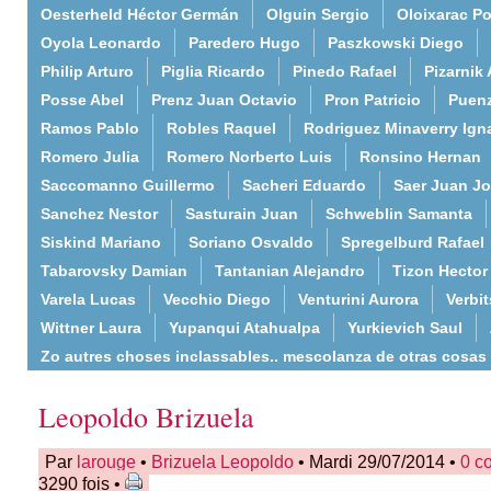
Oesterheld Héctor Germán
Olguin Sergio
Oloixarac Po
Oyola Leonardo
Paredero Hugo
Paszkowski Diego
Philip Arturo
Piglia Ricardo
Pinedo Rafael
Pizarnik 
Posse Abel
Prenz Juan Octavio
Pron Patricio
Puenz
Ramos Pablo
Robles Raquel
Rodriguez Minaverry Ign
Romero Julia
Romero Norberto Luis
Ronsino Hernan
Saccomanno Guillermo
Sacheri Eduardo
Saer Juan J
Sanchez Nestor
Sasturain Juan
Schweblin Samanta
Siskind Mariano
Soriano Osvaldo
Spregelburd Rafael
Tabarovsky Damian
Tantanian Alejandro
Tizon Hector
Varela Lucas
Vecchio Diego
Venturini Aurora
Verbi
Wittner Laura
Yupanqui Atahualpa
Yurkievich Saul
Zo autres choses inclassables.. mescolanza de otras cosas
Leopoldo Brizuela
Par
larouge
•
Brizuela Leopoldo
• Mardi 29/07/2014 •
0 c
3290 fois •