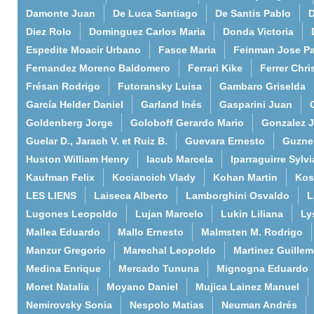
Damonte Juan
De Luca Santiago
De Santis Pablo
D
Diez Rolo
Dominguez Carlos Maria
Donda Victoria
Espedite Moacir Urbano
Fasce Maria
Feinman Jose P
Fernandez Moreno Baldomero
Ferrari Kike
Ferrer Chri
Frésan Rodrigo
Futoransky Luisa
Gambaro Griselda
García Helder Daniel
Garland Inés
Gasparini Juan
Goldenberg Jorge
Goloboff Gerardo Mario
Gonzalez 
Guelar D., Jarach V. et Ruiz B.
Guevara Ernesto
Guzne
Huston William Henry
Iacub Marcela
Iparraguirre Sylvi
Kaufman Felix
Kociancich Vlady
Kohan Martin
Kos
LES LIENS
Laiseca Alberto
Lamborghini Osvaldo
L
Lugones Leopoldo
Lujan Marcelo
Lukin Liliana
Ly
Mallea Eduardo
Mallo Ernesto
Malmsten M. Rodrigo
Manzur Gregorio
Marechal Leopoldo
Martinez Guille
Medina Enrique
Mercado Tununa
Mignogna Eduardo
Moret Natalia
Moyano Daniel
Mujica Lainez Manuel
Nemirovsky Sonia
Nespolo Matias
Neuman Andrés