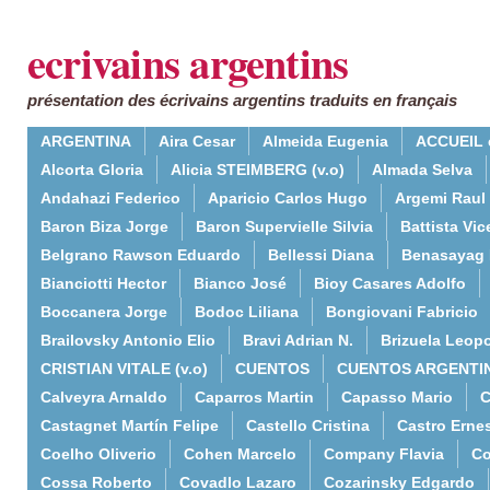
ecrivains argentins
présentation des écrivains argentins traduits en français
ARGENTINA
Aira Cesar
Almeida Eugenia
ACCUEIL 
Alcorta Gloria
Alicia STEIMBERG (v.o)
Almada Selva
Andahazi Federico
Aparicio Carlos Hugo
Argemi Raul
Baron Biza Jorge
Baron Supervielle Silvia
Battista Vic
Belgrano Rawson Eduardo
Bellessi Diana
Benasayag 
Bianciotti Hector
Bianco José
Bioy Casares Adolfo
Boccanera Jorge
Bodoc Liliana
Bongiovani Fabricio
Brailovsky Antonio Elio
Bravi Adrian N.
Brizuela Leop
CRISTIAN VITALE (v.o)
CUENTOS
CUENTOS ARGENTI
Calveyra Arnaldo
Caparros Martin
Capasso Mario
C
Castagnet Martín Felipe
Castello Cristina
Castro Erne
Coelho Oliverio
Cohen Marcelo
Company Flavia
Co
Cossa Roberto
Covadlo Lazaro
Cozarinsky Edgardo