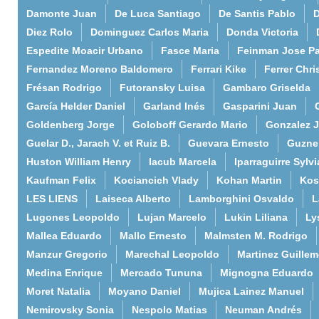
Damonte Juan
De Luca Santiago
De Santis Pablo
D
Diez Rolo
Dominguez Carlos Maria
Donda Victoria
Espedite Moacir Urbano
Fasce Maria
Feinman Jose P
Fernandez Moreno Baldomero
Ferrari Kike
Ferrer Chri
Frésan Rodrigo
Futoransky Luisa
Gambaro Griselda
García Helder Daniel
Garland Inés
Gasparini Juan
Goldenberg Jorge
Goloboff Gerardo Mario
Gonzalez 
Guelar D., Jarach V. et Ruiz B.
Guevara Ernesto
Guzne
Huston William Henry
Iacub Marcela
Iparraguirre Sylvi
Kaufman Felix
Kociancich Vlady
Kohan Martin
Kos
LES LIENS
Laiseca Alberto
Lamborghini Osvaldo
L
Lugones Leopoldo
Lujan Marcelo
Lukin Liliana
Ly
Mallea Eduardo
Mallo Ernesto
Malmsten M. Rodrigo
Manzur Gregorio
Marechal Leopoldo
Martinez Guille
Medina Enrique
Mercado Tununa
Mignogna Eduardo
Moret Natalia
Moyano Daniel
Mujica Lainez Manuel
Nemirovsky Sonia
Nespolo Matias
Neuman Andrés