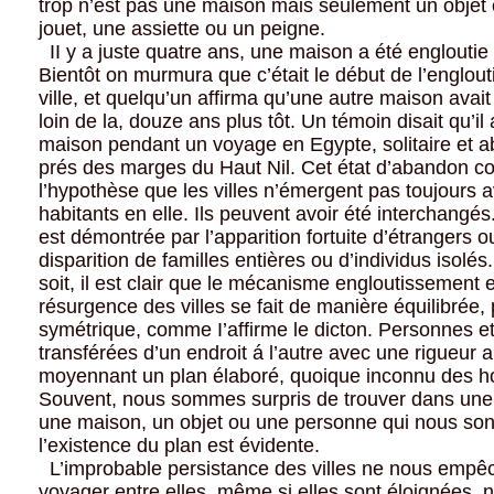
trop n’est pas une maison mais seulement un obje
jouet, une assiette ou un peigne.
II y a juste quatre ans, une maison a été engloutie
Bientôt on murmura que c’était le début de l’englou
ville, et quelqu’un affirma qu’une autre maison ava
loin de la, douze ans plus tôt. Un témoin disait qu’il 
maison pendant un voyage en Egypte, solitaire et 
prés des marges du Haut Nil. Cet état d’abandon c
l’hypothèse que les villes n’émergent pas toujours a
habitants en elle. Ils peuvent avoir été interchangés
est démontrée par l’apparition fortuite d’étrangers o
disparition de familles entières ou d’individus isolés
soit, il est clair que le mécanisme engloutissement 
résurgence des villes se fait de manière équilibrée,
symétrique, comme I’affirme le dicton. Personnes e
transférées d’un endroit á l’autre avec une rigueur 
moyennant un plan élaboré, quoique inconnu des 
Souvent, nous sommes surpris de trouver dans une 
une maison, un objet ou une personne qui nous sont
l’existence du plan est évidente.
L’improbable persistance des villes ne nous empê
voyager entre elles, même si elles sont éloignées, n