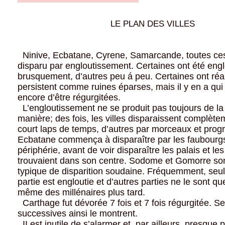
LE PLAN DES VILLES
Ninive, Ecbatane, Cyrene, Samarcande, toutes ces 
disparu par engloutissement. Certaines ont été engl
brusquement, d’autres peu á peu. Certaines ont réa
persistent comme ruines éparses, mais il y en a qui
encore d’être régurgitées.
L’engloutissement ne se produit pas toujours de 
manière; des fois, les villes disparaissent complèt
court laps de temps, d’autres par morceaux et prog
Ecbatane commença à disparaître par les faubourg
périphérie, avant de voir disparaître les palais et le
trouvaient dans son centre. Sodome et Gomorre so
typique de disparition soudaine. Fréquemment, se
partie est engloutie et d’autres parties ne le sont q
même des millénaires plus tard.
Carthage fut dévorée 7 fois et 7 fois régurgitée. S
successives ainsi le montrent.
II est inutile de s’alarmer et, par ailleurs, presque