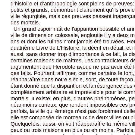
d’histoire et d’anthropologie sont pleins de preuves:
petits et grands, démontrent clairement qu’ils provi
ville régurgitée, mais ces preuves passent inaper
des mortels.
Un grand espoir naît de l’apparition possible et a
ville de dimension colossale, engloutie il y a deux m
ans et dont les ruines n’ont jamais été trouvées. He
quatrième Livre de L’Histoire, la décrit en détail, et 
aussi, sans donner trop d’importance á ce fait, la di
certaines maisons de maîtres, Les contradicteurs d
argumentent que Herodote avoue ne pas avoir été l
des faits. Pourtant, affirmer, comme certains le font,
réapparaître dans notre siècle, sont, de toute façon
étant donné que la disparition et la résurgence des v
complètement arbitraire et imprévisible pour le co
mortels. II existe, en plus, d’autres phénomènes, pe
néanmoins curieux, que rendent impossibles ces pré
parfois, la ville qui émerge n’est pas forcément celle
elle est composée de morceaux de deux villes ou pl
Quelquefois, aussi, on voit réapparaître la même vill
deux ou trois maisons en plus ou en moins. Parfois,