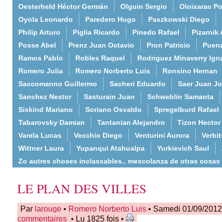
Oesterheld Héctor Germán
Olguin Sergio
Oloixarac Po
Oyola Leonardo
Paredero Hugo
Paszkowski Diego
Philip Arturo
Piglia Ricardo
Pinedo Rafael
Pizarnik 
Posse Abel
Prenz Juan Octavio
Pron Patricio
Puenz
Ramos Pablo
Robles Raquel
Rodriguez Minaverry Ign
Romero Julia
Romero Norberto Luis
Ronsino Hernan
Saccomanno Guillermo
Sacheri Eduardo
Saer Juan J
Sanchez Nestor
Sasturain Juan
Schweblin Samanta
Siskind Mariano
Soriano Osvaldo
Spregelburd Rafael
Tabarovsky Damian
Tantanian Alejandro
Tizon Hector
Varela Lucas
Vecchio Diego
Venturini Aurora
Verbi
Wittner Laura
Yupanqui Atahualpa
Yurkievich Saul
Zo autres choses inclassables.. mescolanza de otras cosas
LE PLAN DES VILLES
Par
larouge
•
Romero Norberto Luis
• Samedi 01/09/2012
commentaires
• Lu 1825 fois •