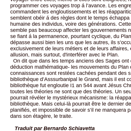
programmer ces voyages trop á l’avance. Les engr
commandent les engloutissements et les réapparitio
semblent obéir á des règles dont le temps échappa
humaine des individus, voire des générations. Cet
semble pas beaucoup affecter les gouvernements ni
se fiant á la permanence, pourtant cyclique, du Plan
dépasse aussi bien les uns que les autres, ils s’occ
exclusivement de leurs métiers et de leurs affaires, é
allusion, mais surtout, d'interférer avec le Plan.
On dit que dans les temps anciens des Sages ont 
déduction mathématique- les mouvements du Plan d
connaissances sont restées cachées pendant des si
bibliothèque d’Asssurbanipal le Grand, mais il est 
bibliothèque fut engloutie I1 an 544 avant Jésus Chri
toutes les théories ne sont que des théories. Un s
pourrait révéler le mystérieux mécanisme: la réappar
bibliothèque. Mais celui-là pourrait être le dernier
planifiés, et impossible de savoir s’il ne manquera p
dans son étagère, le traite.
Traduit par Bernardo Schiavetta