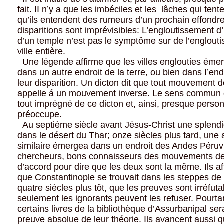
fait. II n’y a que les imbéciles et les lâches qui tent
qu’ils entendent des rumeurs d’un prochain effondr
disparitions sont imprévisibles: L’engloutissement 
d’un temple n’est pas le symptôme sur de l’englout
ville entière.
Une légende affirme que les villes englouties émer
dans un autre endroit de la terre, ou bien dans I’e
leur disparition. Un dicton dit que tout mouvement
appelle á un mouvement inverse. Le sens commun d
tout imprégné de ce dicton et, ainsi, presque perso
préoccupe.
Au septième siècle avant Jésus-Christ une splendi
dans le désert du Thar; onze siècles plus tard, une a
similaire émergea dans un endroit des Andes Péru
chercheurs, bons connaisseurs des mouvements des 
d’accord pour dire que les deux sont la même. Ils af
que Constantinople se trouvait dans les steppes d
quatre siècles plus tôt, que les preuves sont irréfut
seulement les ignorants peuvent les refuser. Pourtan
certains livres de la bibliothèque d’Assurbanipal sera
preuve absolue de leur théorie. Ils avancent aussi