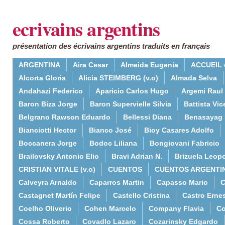
ecrivains argentins
présentation des écrivains argentins traduits en français
ARGENTINA
Aira Cesar
Almeida Eugenia
ACCUEIL 
Alcorta Gloria
Alicia STEIMBERG (v.o)
Almada Selva
Andahazi Federico
Aparicio Carlos Hugo
Argemi Raul
Baron Biza Jorge
Baron Supervielle Silvia
Battista Vic
Belgrano Rawson Eduardo
Bellessi Diana
Benasayag 
Bianciotti Hector
Bianco José
Bioy Casares Adolfo
Boccanera Jorge
Bodoc Liliana
Bongiovani Fabricio
Brailovsky Antonio Elio
Bravi Adrian N.
Brizuela Leop
CRISTIAN VITALE (v.o)
CUENTOS
CUENTOS ARGENTI
Calveyra Arnaldo
Caparros Martin
Capasso Mario
C
Castagnet Martín Felipe
Castello Cristina
Castro Erne
Coelho Oliverio
Cohen Marcelo
Company Flavia
Co
Cossa Roberto
Covadlo Lazaro
Cozarinsky Edgardo