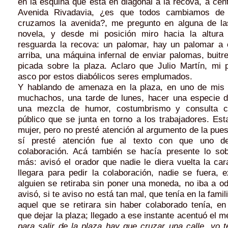
en la esquina que está en diagonal a la recova, a cen
Avenida Rivadavia, ¿es que todos cambiamos de
cruzamos la avenida?, me pregunto en alguna de la
novela, y desde mi posición miro hacia la altura 
resguarda la recova: un palomar, hay un palomar a ci
arriba, una máquina infernal de enviar palomas, buitre
picada sobre la plaza. Aclaro que Julio Martín, mi p
asco por estos diabólicos seres emplumados.
Y hablando de amenaza en la plaza, en uno de mis 
muchachos, una tarde de lunes, hacer una especie de
una mezcla de humor, costumbrismo y consulta c
público que se junta en torno a los trabajadores. Es
mujer, pero no presté atención al argumento de la pues
sí presté atención fue al texto con que uno de
colaboración. Acá también se hacía presente lo sob
más: avisó el orador que nadie le diera vuelta la ca
llegara para pedir la colaboración, nadie se fuera, e
alguien se retiraba sin poner una moneda, no iba a od
avisó, si te aviso no está tan mal, que tenía en la famil
aquel que se retirara sin haber colaborado tenía, e
que dejar la plaza; llegado a ese instante acentuó el 
para salir de la plaza hay que cruzar una calle, yo 