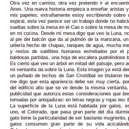
Otra vez en camino, otra vez pretendo ir al encuen
Aires. Una nueva historia empieza a enseñar aristas 
mis papeles; extrañamente estoy escribiendo sobre
espiral, esta vez parece ser un trabajo donde no habrá
sueltas sobre la mesa en el Cao o sobre la mesa de m
en mi cocina. Desde mi mesa digo que veo la Luna, no 
al pie del balcón que da al pulmón de la manzana, un
utilería hecho de chapas, tanques de agua, mucha m
y restos de satélites humanos estrellados por el 
baldosas partidas, una hoja de escalera pudriéndose ba
Es cierto que veo un árbol en mitad del paisaje, pero a
mi ventanita da sobre la Luna. Esta imagen ya está den
un puñado de techos de San Cristóbal se titularon te
me digo que esta apariencia debe ser muy cierta, por
del edificio alto que se ve desde la misma ventanita
publicidad que autoriza estas consideraciones que bi
tomadas por antojadizas: en letras negras y rojas leo: 
La superficie de la Luna está habitada por gatos, e
uno, el Colorado, que pasa gran parte del día durmie
gato tiene la particularidad de ser bastante mugriento, 
gatos consumen gran parte de su vida acicalánd