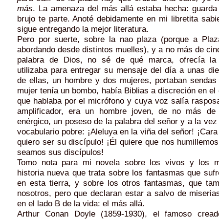
más
. La amenaza del más allá estaba hecha: guarda 
brujo te parte. Anoté debidamente en mi libretita sabi
sigue entregando la mejor literatura.
Pero por suerte, sobre la nao plaza (porque a Pla
abordando desde distintos muelles), y a no más de cin
palabra de Dios, no sé de qué marca, ofrecía la 
utilizaba para entregar su mensaje del día a unas di
de ellas, un hombre y dos mujeres, portaban sendas 
mujer tenía un bombo, había Biblias a discreción en el g
que hablaba por el micrófono y cuya voz salía raspos
amplificador, era un hombre joven, de no más de 
enérgico, un poseso de la palabra del señor y a la ve
vocabulario pobre: ¡Aleluya en la viña del señor! ¡Cara
quiero ser su discípulo! ¡Él quiere que nos humillemos,
seamos sus discípulos!
Tomo nota para mi novela sobre los vivos y los m
historia nueva que trata sobre los fantasmas que sufr
en esta tierra, y sobre los otros fantasmas, que tam
nosotros, pero que declaran estar a salvo de miserias
en el lado B de la vida: el más allá.
Arthur Conan Doyle (1859-1930), el famoso creado