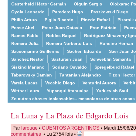
Oesterheld Héctor Germán
Olguin Sergio
Oloixarac Po
Oyola Leonardo
Paredero Hugo
Paszkowski Diego
Philip Arturo
Piglia Ricardo
Pinedo Rafael
Pizarnik 
Posse Abel
Prenz Juan Octavio
Pron Patricio
Puenz
Ramos Pablo
Robles Raquel
Rodriguez Minaverry Ign
Romero Julia
Romero Norberto Luis
Ronsino Hernan
Saccomanno Guillermo
Sacheri Eduardo
Saer Juan J
Sanchez Nestor
Sasturain Juan
Schweblin Samanta
Siskind Mariano
Soriano Osvaldo
Spregelburd Rafael
Tabarovsky Damian
Tantanian Alejandro
Tizon Hector
Varela Lucas
Vecchio Diego
Venturini Aurora
Verbi
Wittner Laura
Yupanqui Atahualpa
Yurkievich Saul
Zo autres choses inclassables.. mescolanza de otras cosas
La Luna y La Plaza de Edgardo Lois
Par
larouge
•
CUENTOS ARGENTINOS
• Mardi 15/06/2
commentaires
• Lu 2754 fois •