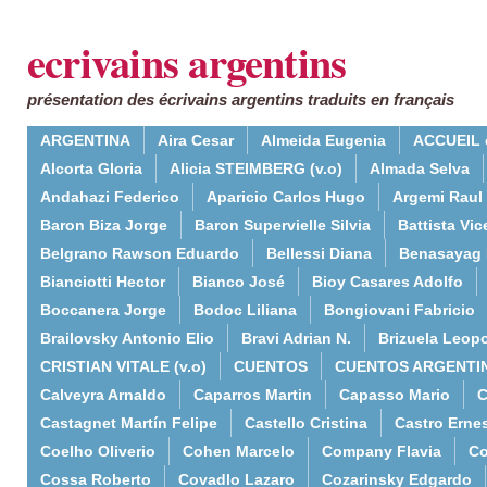
ecrivains argentins
présentation des écrivains argentins traduits en français
ARGENTINA
Aira Cesar
Almeida Eugenia
ACCUEIL 
Alcorta Gloria
Alicia STEIMBERG (v.o)
Almada Selva
Andahazi Federico
Aparicio Carlos Hugo
Argemi Raul
Baron Biza Jorge
Baron Supervielle Silvia
Battista Vic
Belgrano Rawson Eduardo
Bellessi Diana
Benasayag 
Bianciotti Hector
Bianco José
Bioy Casares Adolfo
Boccanera Jorge
Bodoc Liliana
Bongiovani Fabricio
Brailovsky Antonio Elio
Bravi Adrian N.
Brizuela Leop
CRISTIAN VITALE (v.o)
CUENTOS
CUENTOS ARGENTI
Calveyra Arnaldo
Caparros Martin
Capasso Mario
C
Castagnet Martín Felipe
Castello Cristina
Castro Erne
Coelho Oliverio
Cohen Marcelo
Company Flavia
Co
Cossa Roberto
Covadlo Lazaro
Cozarinsky Edgardo