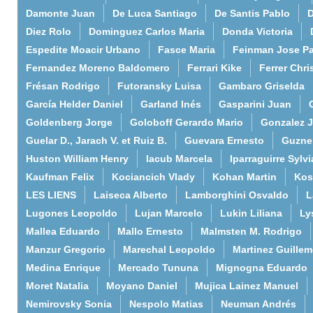
Damonte Juan
De Luca Santiago
De Santis Pablo
D
Diez Rolo
Dominguez Carlos Maria
Donda Victoria
Espedite Moacir Urbano
Fasce Maria
Feinman Jose P
Fernandez Moreno Baldomero
Ferrari Kike
Ferrer Chri
Frésan Rodrigo
Futoransky Luisa
Gambaro Griselda
García Helder Daniel
Garland Inés
Gasparini Juan
Goldenberg Jorge
Goloboff Gerardo Mario
Gonzalez 
Guelar D., Jarach V. et Ruiz B.
Guevara Ernesto
Guzne
Huston William Henry
Iacub Marcela
Iparraguirre Sylvi
Kaufman Felix
Kociancich Vlady
Kohan Martin
Kos
LES LIENS
Laiseca Alberto
Lamborghini Osvaldo
L
Lugones Leopoldo
Lujan Marcelo
Lukin Liliana
Ly
Mallea Eduardo
Mallo Ernesto
Malmsten M. Rodrigo
Manzur Gregorio
Marechal Leopoldo
Martinez Guille
Medina Enrique
Mercado Tununa
Mignogna Eduardo
Moret Natalia
Moyano Daniel
Mujica Lainez Manuel
Nemirovsky Sonia
Nespolo Matias
Neuman Andrés