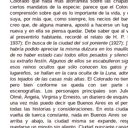
Colorado que nada más atorrantea sobre las chapas
ciertos mandatos de la especie; parece que el Color
comprensión sobre qué es lo importante de la vida, y
suya, por más que, como siempre, los necios del bar
creo que, de alguna manera, apostó a hacerse un luga
nueva y en ella se piensa quedar. Debe saber que al 
al presentirlo habitante, recordé el relato de H. P.
1937):
En busca de la ciudad del sol poniente
(1927):
[
habría podido apreciar la misma dulzura en los maulli
de no haber estado casi todos ellos pesados y silenc
su extraño festín. Algunos de ellos se escabulleron si
esos reinos ocultos que sólo conocen los gatos y
lugareños, se hallan en la cara oculta de la Luna, ad
los tejados de las casas más altas
. El Colorado no tie
pero bien conforme se queda con ser parte 
escenografías. Los personajes principales son Juli
Olmé, Ángela, Virginia y Ernesto, un diariero de esquin
una vez más puedo decir que Buenos Aires es el pe
todas las historias y consideraciones. En esta ciuda
vuelta de tuerca constante, nada en Buenos Aires se 
arriba y abajo, la ciudad misma se expande, resp
quedarse un minuto sin aliento. Ciudad punzante capa