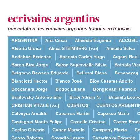
ecrivains argentins
présentation des écrivains argentins traduits en français
ARGENTINA
Aira Cesar
Almeida Eugenia
ACCUEIL 
Alcorta Gloria
Alicia STEIMBERG (v.o)
Almada Selva
Andahazi Federico
Aparicio Carlos Hugo
Argemi Raul
Baron Biza Jorge
Baron Supervielle Silvia
Battista Vic
Belgrano Rawson Eduardo
Bellessi Diana
Benasayag 
Bianciotti Hector
Bianco José
Bioy Casares Adolfo
Boccanera Jorge
Bodoc Liliana
Bongiovani Fabricio
Brailovsky Antonio Elio
Bravi Adrian N.
Brizuela Leop
CRISTIAN VITALE (v.o)
CUENTOS
CUENTOS ARGENTI
Calveyra Arnaldo
Caparros Martin
Capasso Mario
C
Castagnet Martín Felipe
Castello Cristina
Castro Erne
Coelho Oliverio
Cohen Marcelo
Company Flavia
Co
Cossa Roberto
Covadlo Lazaro
Cozarinsky Edgardo