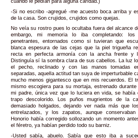
cuando le pedían para alguna caridad.)
-Si no escribo -agregué -me acuesto boca arriba y e
de la casa. Son crujidos, crujidos como quejas.
No veía su rostro pues lo ocultaba fuera del alcance d
embargo, mi memoria lo iba completando: los 
penetrantes, entornados como si tuvieran que escud
blanca espesura de las cejas que la piel trigueña re
recta en perfecta armonía con la ancha frente y la
Distinguía sí la sombra clara de sus cabellos. La luz 
el pecho, reclinado y con las manos tomadas en
separadas, aquella actitud tan suya de imperturbable 
mucho menos gigantesco que en mis recuerdos. El tr
mismo escogiera para su mortaja, estrenado durante 
mi padre, única vez que lo luciera en vida, se había
trapo descolorido. Los puños mugrientos de la 
demasiado holgados, dejando ver nada más que lo
entrelazados, y los zapatos, aunque conservaba
Honorio había corregido sollozando un momento ante
el féretro, ya habían perdido todo su barniz.
-Usted sabía, abuelo. Sabía que esto iba a suc