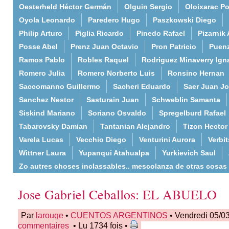
Oesterheld Héctor Germán
Olguin Sergio
Oloixarac Po
Oyola Leonardo
Paredero Hugo
Paszkowski Diego
Philip Arturo
Piglia Ricardo
Pinedo Rafael
Pizarnik 
Posse Abel
Prenz Juan Octavio
Pron Patricio
Puenz
Ramos Pablo
Robles Raquel
Rodriguez Minaverry Ign
Romero Julia
Romero Norberto Luis
Ronsino Hernan
Saccomanno Guillermo
Sacheri Eduardo
Saer Juan J
Sanchez Nestor
Sasturain Juan
Schweblin Samanta
Siskind Mariano
Soriano Osvaldo
Spregelburd Rafael
Tabarovsky Damian
Tantanian Alejandro
Tizon Hector
Varela Lucas
Vecchio Diego
Venturini Aurora
Verbi
Wittner Laura
Yupanqui Atahualpa
Yurkievich Saul
Zo autres choses inclassables.. mescolanza de otras cosas
Jose Gabriel Ceballos: EL ABUELO
Par
larouge
•
CUENTOS ARGENTINOS
• Vendredi 05/0
commentaires
• Lu 1734 fois •