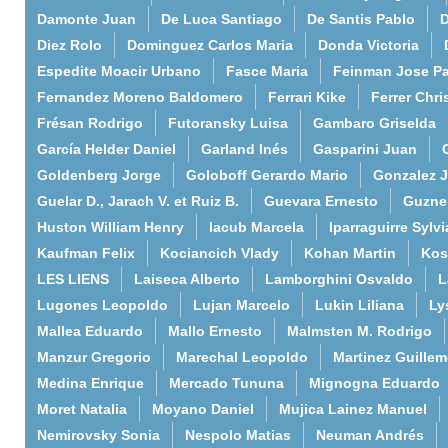
Damonte Juan
De Luca Santiago
De Santis Pablo
D
Diez Rolo
Dominguez Carlos Maria
Donda Victoria
Espedite Moacir Urbano
Fasce Maria
Feinman Jose P
Fernandez Moreno Baldomero
Ferrari Kike
Ferrer Chri
Frésan Rodrigo
Futoransky Luisa
Gambaro Griselda
García Helder Daniel
Garland Inés
Gasparini Juan
Goldenberg Jorge
Goloboff Gerardo Mario
Gonzalez 
Guelar D., Jarach V. et Ruiz B.
Guevara Ernesto
Guzne
Huston William Henry
Iacub Marcela
Iparraguirre Sylvi
Kaufman Felix
Kociancich Vlady
Kohan Martin
Kos
LES LIENS
Laiseca Alberto
Lamborghini Osvaldo
L
Lugones Leopoldo
Lujan Marcelo
Lukin Liliana
Ly
Mallea Eduardo
Mallo Ernesto
Malmsten M. Rodrigo
Manzur Gregorio
Marechal Leopoldo
Martinez Guille
Medina Enrique
Mercado Tununa
Mignogna Eduardo
Moret Natalia
Moyano Daniel
Mujica Lainez Manuel
Nemirovsky Sonia
Nespolo Matias
Neuman Andrés