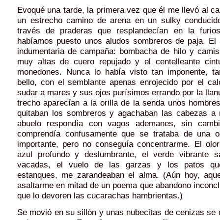
Evoqué una tarde, la primera vez que él me llevó al 
un estrecho camino de arena en un sulky conducido
través de praderas que resplandecían en la furios
habíamos puesto unos aludos sombreros de paja. El 
indumentaria de campaña: bombacha de hilo y camis
muy altas de cuero repujado y el centelleante cint
monedones. Nunca lo había visto tan imponente, ta
bello, con el semblante apenas enrojecido por el ca
sudar a mares y sus ojos purísimos errando por la llan
trecho aparecían a la orilla de la senda unos hombre
quitaban los sombreros y agachaban las cabezas a 
abuelo respondía con vagos ademanes, sin cambi
comprendía confusamente que se trataba de una o
importante, pero no conseguía concentrarme. El olor 
azul profundo y deslumbrante, el verde vibrante s
vacadas, el vuelo de las garzas y los patos q
estanques, me zarandeaban el alma. (Aún hoy, aque
asaltarme en mitad de un poema que abandono inconclu
que lo devoren las cucarachas hambrientas.)
Se movió en su sillón y unas nubecitas de cenizas se