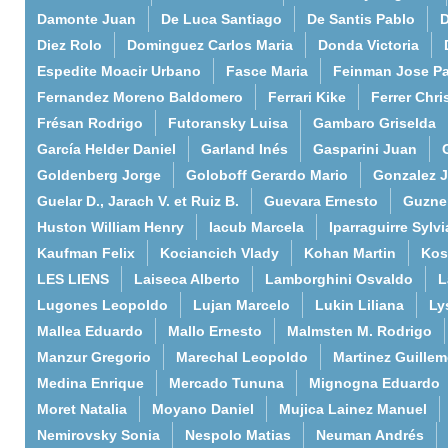
Damonte Juan
De Luca Santiago
De Santis Pablo
D
Diez Rolo
Dominguez Carlos Maria
Donda Victoria
Espedite Moacir Urbano
Fasce Maria
Feinman Jose P
Fernandez Moreno Baldomero
Ferrari Kike
Ferrer Chri
Frésan Rodrigo
Futoransky Luisa
Gambaro Griselda
García Helder Daniel
Garland Inés
Gasparini Juan
Goldenberg Jorge
Goloboff Gerardo Mario
Gonzalez 
Guelar D., Jarach V. et Ruiz B.
Guevara Ernesto
Guzne
Huston William Henry
Iacub Marcela
Iparraguirre Sylvi
Kaufman Felix
Kociancich Vlady
Kohan Martin
Kos
LES LIENS
Laiseca Alberto
Lamborghini Osvaldo
L
Lugones Leopoldo
Lujan Marcelo
Lukin Liliana
Ly
Mallea Eduardo
Mallo Ernesto
Malmsten M. Rodrigo
Manzur Gregorio
Marechal Leopoldo
Martinez Guille
Medina Enrique
Mercado Tununa
Mignogna Eduardo
Moret Natalia
Moyano Daniel
Mujica Lainez Manuel
Nemirovsky Sonia
Nespolo Matias
Neuman Andrés