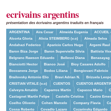
ecrivains argentins
présentation des écrivains argentins traduits en français
ARGENTINA
Aira Cesar
Almeida Eugenia
ACCUEIL 
Alcorta Gloria
Alicia STEIMBERG (v.o)
Almada Selva
Andahazi Federico
Aparicio Carlos Hugo
Argemi Raul
Baron Biza Jorge
Baron Supervielle Silvia
Battista Vic
Belgrano Rawson Eduardo
Bellessi Diana
Benasayag 
Bianciotti Hector
Bianco José
Bioy Casares Adolfo
Boccanera Jorge
Bodoc Liliana
Bongiovani Fabricio
Brailovsky Antonio Elio
Bravi Adrian N.
Brizuela Leop
CRISTIAN VITALE (v.o)
CUENTOS
CUENTOS ARGENTI
Calveyra Arnaldo
Caparros Martin
Capasso Mario
C
Castagnet Martín Felipe
Castello Cristina
Castro Erne
Coelho Oliverio
Cohen Marcelo
Company Flavia
Co
Cossa Roberto
Covadlo Lazaro
Cozarinsky Edgardo