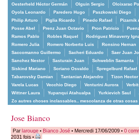
Oesterheld Héctor Germán
Olguin Sergio
Oloixarac Po
Oyola Leonardo
Paredero Hugo
Paszkowski Diego
Philip Arturo
Piglia Ricardo
Pinedo Rafael
Pizarnik 
Posse Abel
Prenz Juan Octavio
Pron Patricio
Puenz
Ramos Pablo
Robles Raquel
Rodriguez Minaverry Ign
Romero Julia
Romero Norberto Luis
Ronsino Hernan
Saccomanno Guillermo
Sacheri Eduardo
Saer Juan J
Sanchez Nestor
Sasturain Juan
Schweblin Samanta
Siskind Mariano
Soriano Osvaldo
Spregelburd Rafael
Tabarovsky Damian
Tantanian Alejandro
Tizon Hector
Varela Lucas
Vecchio Diego
Venturini Aurora
Verbi
Wittner Laura
Yupanqui Atahualpa
Yurkievich Saul
Zo autres choses inclassables.. mescolanza de otras cosas
Jose Bianco
Par
larouge
•
Bianco José
• Mercredi 17/06/2009 •
0 com
2031 fois •