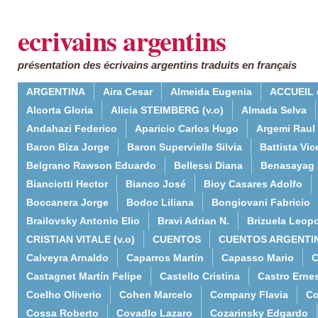
ecrivains argentins
présentation des écrivains argentins traduits en français
ARGENTINA
Aira Cesar
Almeida Eugenia
ACCUEIL 
Alcorta Gloria
Alicia STEIMBERG (v.o)
Almada Selva
Andahazi Federico
Aparicio Carlos Hugo
Argemi Raul
Baron Biza Jorge
Baron Supervielle Silvia
Battista Vic
Belgrano Rawson Eduardo
Bellessi Diana
Benasayag 
Bianciotti Hector
Bianco José
Bioy Casares Adolfo
Boccanera Jorge
Bodoc Liliana
Bongiovani Fabricio
Brailovsky Antonio Elio
Bravi Adrian N.
Brizuela Leop
CRISTIAN VITALE (v.o)
CUENTOS
CUENTOS ARGENTI
Calveyra Arnaldo
Caparros Martin
Capasso Mario
C
Castagnet Martín Felipe
Castello Cristina
Castro Erne
Coelho Oliverio
Cohen Marcelo
Company Flavia
Co
Cossa Roberto
Covadlo Lazaro
Cozarinsky Edgardo