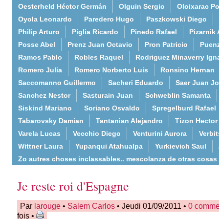
Oesterheld Héctor Germán
Olguin Sergio
Oloixarac Po
Oyola Leonardo
Paredero Hugo
Paszkowski Diego
Philip Arturo
Piglia Ricardo
Pinedo Rafael
Pizarnik 
Posse Abel
Prenz Juan Octavio
Pron Patricio
Puenz
Ramos Pablo
Robles Raquel
Rodriguez Minaverry Ign
Romero Julia
Romero Norberto Luis
Ronsino Hernan
Saccomanno Guillermo
Sacheri Eduardo
Saer Juan J
Sanchez Nestor
Sasturain Juan
Schweblin Samanta
Siskind Mariano
Soriano Osvaldo
Spregelburd Rafael
Tabarovsky Damian
Tantanian Alejandro
Tizon Hector
Varela Lucas
Vecchio Diego
Venturini Aurora
Verbi
Wittner Laura
Yupanqui Atahualpa
Yurkievich Saul
Zo autres choses inclassables.. mescolanza de otras cosas
Je reste roi d'Espagne
Par
larouge
•
Salem Carlos
• Jeudi 01/09/2011 •
0 comme
fois •