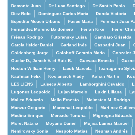
Damonte Juan
De Luca Santiago
De Santis Pablo
D
Diez Rolo
Dominguez Carlos Maria
Donda Victoria
Espedite Moacir Urbano
Fasce Maria
Feinman Jose P
Fernandez Moreno Baldomero
Ferrari Kike
Ferrer Chri
Frésan Rodrigo
Futoransky Luisa
Gambaro Griselda
García Helder Daniel
Garland Inés
Gasparini Juan
Goldenberg Jorge
Goloboff Gerardo Mario
Gonzalez 
Guelar D., Jarach V. et Ruiz B.
Guevara Ernesto
Guzne
Huston William Henry
Iacub Marcela
Iparraguirre Sylvi
Kaufman Felix
Kociancich Vlady
Kohan Martin
Kos
LES LIENS
Laiseca Alberto
Lamborghini Osvaldo
L
Lugones Leopoldo
Lujan Marcelo
Lukin Liliana
Ly
Mallea Eduardo
Mallo Ernesto
Malmsten M. Rodrigo
Manzur Gregorio
Marechal Leopoldo
Martinez Guille
Medina Enrique
Mercado Tununa
Mignogna Eduardo
Moret Natalia
Moyano Daniel
Mujica Lainez Manuel
Nemirovsky Sonia
Nespolo Matias
Neuman Andrés