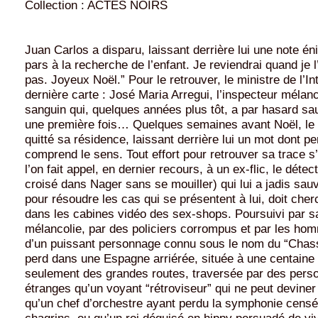
Collection : ACTES NOIRS
Juan Carlos a disparu, laissant derrière lui une note én
pars à la recherche de l’enfant. Je reviendrai quand je l
pas. Joyeux Noël.” Pour le retrouver, le ministre de l’In
dernière carte : José Maria Arregui, l’inspecteur mélanc
sanguin qui, quelques années plus tôt, a par hasard sau
une première fois… Quelques semaines avant Noël, le 
quitté sa résidence, laissant derrière lui un mot dont p
comprend le sens. Tout effort pour retrouver sa trace s
l’on fait appel, en dernier recours, à un ex-flic, le détec
croisé dans Nager sans se mouiller) qui lui a jadis sauvé
pour résoudre les cas qui se présentent à lui, doit cherc
dans les cabines vidéo des sex-shops. Poursuivi par s
mélancolie, par des policiers corrompus et par les h
d’un puissant personnage connu sous le nom du “Chass
perd dans une Espagne arriérée, située à une centaine
seulement des grandes routes, traversée par des pers
étranges qu’un voyant “rétroviseur” qui ne peut deviner
qu’un chef d’orchestre ayant perdu la symphonie censée
chagrins, ou qu’un roi déguisé en hippy persuadé de viv