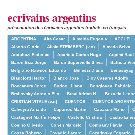
ecrivains argentins
présentation des écrivains argentins traduits en français
ARGENTINA
Aira Cesar
Almeida Eugenia
ACCUEIL 
Alcorta Gloria
Alicia STEIMBERG (v.o)
Almada Selva
Andahazi Federico
Aparicio Carlos Hugo
Argemi Raul
Baron Biza Jorge
Baron Supervielle Silvia
Battista Vic
Belgrano Rawson Eduardo
Bellessi Diana
Benasayag 
Bianciotti Hector
Bianco José
Bioy Casares Adolfo
Boccanera Jorge
Bodoc Liliana
Bongiovani Fabricio
Brailovsky Antonio Elio
Bravi Adrian N.
Brizuela Leop
CRISTIAN VITALE (v.o)
CUENTOS
CUENTOS ARGENTI
Calveyra Arnaldo
Caparros Martin
Capasso Mario
C
Castagnet Martín Felipe
Castello Cristina
Castro Erne
Coelho Oliverio
Cohen Marcelo
Company Flavia
Co
Cossa Roberto
Covadlo Lazaro
Cozarinsky Edgardo