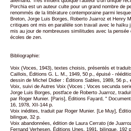
allemand. Très influent quoique l'auteur d'un unique rec
Porchia est un auteur culte pour un grand nombre de 
renommés de la littérature contemporaine parmi lesquel
Breton, Jorge Luis Borges, Roberto Juarroz et Henry M
critiques ont mis en parallèle son travail avec le haïku 
mis au jour de nombreuses similitudes avec la pensée 
écoles de zen.
Bibliographie:
Voix (Voces, 1943), textes choisis, présentés et tradui
Caillois, Éditions G. L. M., 1949, 50 p., épuisé - réédit
dessin de Michel Didier : Éditions Sables, 1989, 56 p.,
Voix, suivi de Autres Voix (Voces ; Voces secunda seri
Jorge Luis Borges, postface de Roberto Juarroz, traduit
par Roger Munier. [Paris], Éditions Fayard, " Documents
16, 1978, XII-144 p.
Voix inédites, traduit par Roger Munier. [Le Muy], Édit
bilingue, 32 p.
Voix abandonnées, édition de Laura Cerrato (de Juarroz)
Fernand Verhesen, Éditions Unes, 1991, bilingue, 192 