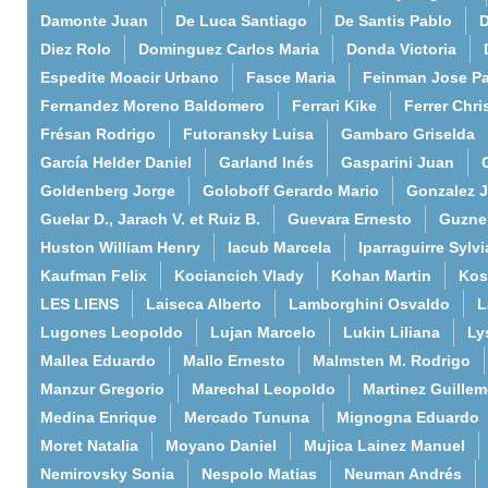
Damonte Juan
De Luca Santiago
De Santis Pablo
D
Diez Rolo
Dominguez Carlos Maria
Donda Victoria
Espedite Moacir Urbano
Fasce Maria
Feinman Jose P
Fernandez Moreno Baldomero
Ferrari Kike
Ferrer Chri
Frésan Rodrigo
Futoransky Luisa
Gambaro Griselda
García Helder Daniel
Garland Inés
Gasparini Juan
Goldenberg Jorge
Goloboff Gerardo Mario
Gonzalez 
Guelar D., Jarach V. et Ruiz B.
Guevara Ernesto
Guzne
Huston William Henry
Iacub Marcela
Iparraguirre Sylvi
Kaufman Felix
Kociancich Vlady
Kohan Martin
Kos
LES LIENS
Laiseca Alberto
Lamborghini Osvaldo
L
Lugones Leopoldo
Lujan Marcelo
Lukin Liliana
Ly
Mallea Eduardo
Mallo Ernesto
Malmsten M. Rodrigo
Manzur Gregorio
Marechal Leopoldo
Martinez Guille
Medina Enrique
Mercado Tununa
Mignogna Eduardo
Moret Natalia
Moyano Daniel
Mujica Lainez Manuel
Nemirovsky Sonia
Nespolo Matias
Neuman Andrés