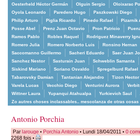
Oesterheld Héctor Germán
Olguin Sergio
Oloixarac Po
Oyola Leonardo
Paredero Hugo
Paszkowski Diego
Philip Arturo
Piglia Ricardo
Pinedo Rafael
Pizarnik 
Posse Abel
Prenz Juan Octavio
Pron Patricio
Puenz
Ramos Pablo
Robles Raquel
Rodriguez Minaverry Ign
Romero Julia
Romero Norberto Luis
Ronsino Hernan
Saccomanno Guillermo
Sacheri Eduardo
Saer Juan J
Sanchez Nestor
Sasturain Juan
Schweblin Samanta
Siskind Mariano
Soriano Osvaldo
Spregelburd Rafael
Tabarovsky Damian
Tantanian Alejandro
Tizon Hector
Varela Lucas
Vecchio Diego
Venturini Aurora
Verbi
Wittner Laura
Yupanqui Atahualpa
Yurkievich Saul
Zo autres choses inclassables.. mescolanza de otras cosas
Antonio Porchia
Par
larouge
•
Porchia Antonio
• Lundi 18/04/2011 •
0 com
2268 fois •