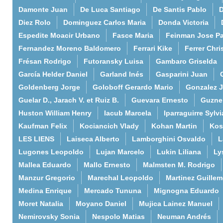
Damonte Juan
De Luca Santiago
De Santis Pablo
D
Diez Rolo
Dominguez Carlos Maria
Donda Victoria
Espedite Moacir Urbano
Fasce Maria
Feinman Jose P
Fernandez Moreno Baldomero
Ferrari Kike
Ferrer Chri
Frésan Rodrigo
Futoransky Luisa
Gambaro Griselda
García Helder Daniel
Garland Inés
Gasparini Juan
Goldenberg Jorge
Goloboff Gerardo Mario
Gonzalez 
Guelar D., Jarach V. et Ruiz B.
Guevara Ernesto
Guzne
Huston William Henry
Iacub Marcela
Iparraguirre Sylvi
Kaufman Felix
Kociancich Vlady
Kohan Martin
Kos
LES LIENS
Laiseca Alberto
Lamborghini Osvaldo
L
Lugones Leopoldo
Lujan Marcelo
Lukin Liliana
Ly
Mallea Eduardo
Mallo Ernesto
Malmsten M. Rodrigo
Manzur Gregorio
Marechal Leopoldo
Martinez Guille
Medina Enrique
Mercado Tununa
Mignogna Eduardo
Moret Natalia
Moyano Daniel
Mujica Lainez Manuel
Nemirovsky Sonia
Nespolo Matias
Neuman Andrés