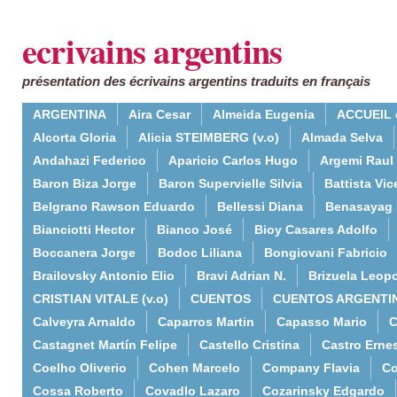
ecrivains argentins
présentation des écrivains argentins traduits en français
ARGENTINA
Aira Cesar
Almeida Eugenia
ACCUEIL 
Alcorta Gloria
Alicia STEIMBERG (v.o)
Almada Selva
Andahazi Federico
Aparicio Carlos Hugo
Argemi Raul
Baron Biza Jorge
Baron Supervielle Silvia
Battista Vic
Belgrano Rawson Eduardo
Bellessi Diana
Benasayag 
Bianciotti Hector
Bianco José
Bioy Casares Adolfo
Boccanera Jorge
Bodoc Liliana
Bongiovani Fabricio
Brailovsky Antonio Elio
Bravi Adrian N.
Brizuela Leop
CRISTIAN VITALE (v.o)
CUENTOS
CUENTOS ARGENTI
Calveyra Arnaldo
Caparros Martin
Capasso Mario
C
Castagnet Martín Felipe
Castello Cristina
Castro Erne
Coelho Oliverio
Cohen Marcelo
Company Flavia
Co
Cossa Roberto
Covadlo Lazaro
Cozarinsky Edgardo