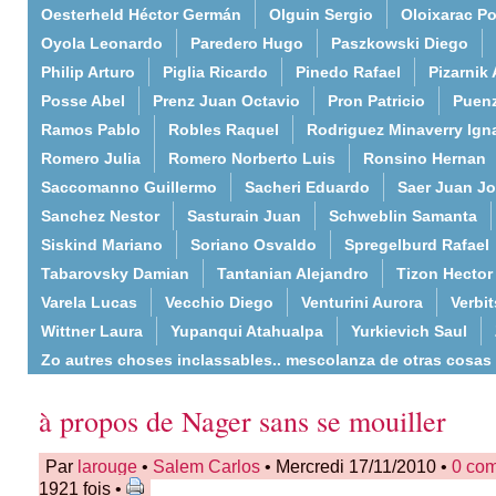
Oesterheld Héctor Germán
Olguin Sergio
Oloixarac Po
Oyola Leonardo
Paredero Hugo
Paszkowski Diego
Philip Arturo
Piglia Ricardo
Pinedo Rafael
Pizarnik 
Posse Abel
Prenz Juan Octavio
Pron Patricio
Puenz
Ramos Pablo
Robles Raquel
Rodriguez Minaverry Ign
Romero Julia
Romero Norberto Luis
Ronsino Hernan
Saccomanno Guillermo
Sacheri Eduardo
Saer Juan J
Sanchez Nestor
Sasturain Juan
Schweblin Samanta
Siskind Mariano
Soriano Osvaldo
Spregelburd Rafael
Tabarovsky Damian
Tantanian Alejandro
Tizon Hector
Varela Lucas
Vecchio Diego
Venturini Aurora
Verbi
Wittner Laura
Yupanqui Atahualpa
Yurkievich Saul
Zo autres choses inclassables.. mescolanza de otras cosas
à propos de Nager sans se mouiller
Par
larouge
•
Salem Carlos
• Mercredi 17/11/2010 •
0 co
1921 fois •