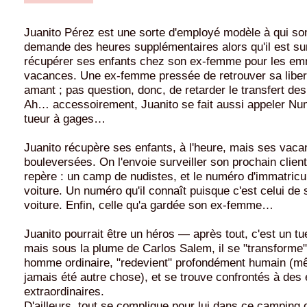
Juanito Pérez est une sorte d'employé modèle à qui so
demande des heures supplémentaires alors qu'il est sur
récupérer ses enfants chez son ex-femme pour les e
vacances. Une ex-femme pressée de retrouver sa liber
amant ; pas question, donc, de retarder le transfert des 
Ah… accessoirement, Juanito se fait aussi appeler Numé
tueur à gages…
Juanito récupère ses enfants, à l'heure, mais ses vac
bouleversées. On l'envoie surveiller son prochain client
repère : un camp de nudistes, et le numéro d'immatricu
voiture. Un numéro qu'il connaît puisque c'est celui de 
voiture. Enfin, celle qu'a gardée son ex-femme…
Juanito pourrait être un héros — après tout, c'est un 
mais sous la plume de Carlos Salem, il se "transforme
homme ordinaire, "redevient" profondément humain (mêm
jamais été autre chose), et se trouve confrontés à de
extraordinaires.
D'ailleurs, tout se complique pour lui dans ce camping 