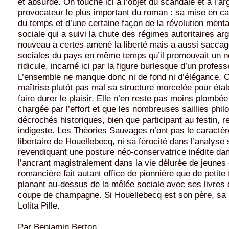
et absurde. On touche ici à l’objet du scandale et à l’a
provocateur le plus important du roman : sa mise en cau
du temps et d’une certaine façon de la révolution mental
sociale qui a suivi la chute des régimes autoritaires ar
nouveau a certes amené la liberté mais a aussi saccag
sociales du pays en même temps qu’il promouvait un n
ridicule, incarné ici par la figure burlesque d’un profess
L’ensemble ne manque donc ni de fond ni d’élégance. O
maîtrise plutôt pas mal sa structure morcelée pour étale
faire durer le plaisir. Elle n’en reste pas moins plombé
chargée par l’effort et que les nombreuses saillies phi
décrochés historiques, bien que participant au festin, r
indigeste. Les Théories Sauvages n’ont pas le caractère 
libertaire de Houellebecq, ni sa férocité dans l’analyse 
revendiquant une posture néo-conservatrice inédite da
l’ancrant magistralement dans la vie délurée de jeunes 
romancière fait autant office de pionnière que de petite f
planant au-dessus de la mêlée sociale avec ses livres d
coupe de champagne. Si Houellebecq est son père, sa 
Lolita Pille.
Par Benjamin Berton