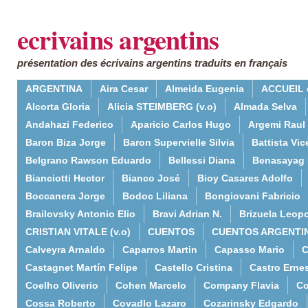
ecrivains argentins
présentation des écrivains argentins traduits en français
ARGENTINA
Aira Cesar
Almeida Eugenia
ACCUEIL 
Alcorta Gloria
Alicia STEIMBERG (v.o)
Almada Selva
Andahazi Federico
Aparicio Carlos Hugo
Argemi Raul
Baron Biza Jorge
Baron Supervielle Silvia
Battista Vic
Belgrano Rawson Eduardo
Bellessi Diana
Benasayag 
Bianciotti Hector
Bianco José
Bioy Casares Adolfo
Boccanera Jorge
Bodoc Liliana
Bongiovani Fabricio
Brailovsky Antonio Elio
Bravi Adrian N.
Brizuela Leop
CRISTIAN VITALE (v.o)
CUENTOS
CUENTOS ARGENTI
Calveyra Arnaldo
Caparros Martin
Capasso Mario
C
Castagnet Martín Felipe
Castello Cristina
Castro Erne
Coelho Oliverio
Cohen Marcelo
Company Flavia
Co
Cossa Roberto
Covadlo Lazaro
Cozarinsky Edgardo