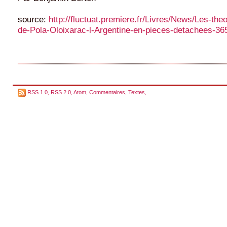
source:
http://fluctuat.premiere.fr/Livres/News/Les-th
de-Pola-Oloixarac-l-Argentine-en-pieces-detachees-3
RSS 1.0
,
RSS 2.0
,
Atom
,
Commentaires
,
Textes
,