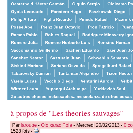
Oesterheld Héctor Germán
Olguin Sergio
Oloixarac Po
Oyola Leonardo
Paredero Hugo
Paszkowski Diego
Philip Arturo
Piglia Ricardo
Pinedo Rafael
Pizarnik 
Posse Abel
Prenz Juan Octavio
Pron Patricio
Puenz
Ramos Pablo
Robles Raquel
Rodriguez Minaverry Ign
Romero Julia
Romero Norberto Luis
Ronsino Hernan
Saccomanno Guillermo
Sacheri Eduardo
Saer Juan J
Sanchez Nestor
Sasturain Juan
Schweblin Samanta
Siskind Mariano
Soriano Osvaldo
Spregelburd Rafael
Tabarovsky Damian
Tantanian Alejandro
Tizon Hector
Varela Lucas
Vecchio Diego
Venturini Aurora
Verbi
Wittner Laura
Yupanqui Atahualpa
Yurkievich Saul
Zo autres choses inclassables.. mescolanza de otras cosas
à propos de "Les theories sauvages"
Par
larouge
•
Oloixarac Pola
• Mercredi 20/02/2013 •
0 c
1528 fois •