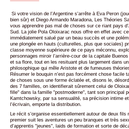
Si votre vision de l’Argentine s’arrête à Eva Peron (j
bien sûr) et Diego Armando Maradona, Les Théories S
vous apprendre pas mal de choses sur ce riant pays d
Sud. La jolie Pola Oloixarac nous offre en effet avec c
immédiatement salué par un beau succès et une polémi
une plongée en hauts (culturelles, plus que sociales) p
classe moyenne supérieure de ce pays méconnu, explo
personnages miroir l’arrière-cour de la capitale Buenos
et sa flore, tout en les resituant plus largement dans 
philosophique qui mêle Aristote et de fumeuses théori
Résumer le bouquin n’est pas forcément chose facile ta
de choses sous une forme éclatée et, disons le, désor
des 7 familles, on identifierait sûrement celui de Oloi
fille" dans la famille "postmoderne", tant son principal
Kamtchowsky, par sa sensualité, sa précision intime et
l’écrivain, emporte la distribution.
Le récit s’organise essentiellement autour de deux fils na
premier suit les aventures un peu branques et très sex
d’apprentis "jeunes", laids de formation et sorte de dé