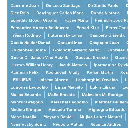
Damonte Juan
De Luca Santiago
De Santis Pablo
D
Diez Rolo
Dominguez Carlos Maria
Donda Victoria
Espedite Moacir Urbano
Fasce Maria
Feinman Jose P
Fernandez Moreno Baldomero
Ferrari Kike
Ferrer Chri
Frésan Rodrigo
Futoransky Luisa
Gambaro Griselda
García Helder Daniel
Garland Inés
Gasparini Juan
Goldenberg Jorge
Goloboff Gerardo Mario
Gonzalez 
Guelar D., Jarach V. et Ruiz B.
Guevara Ernesto
Guzne
Huston William Henry
Iacub Marcela
Iparraguirre Sylvi
Kaufman Felix
Kociancich Vlady
Kohan Martin
Kos
LES LIENS
Laiseca Alberto
Lamborghini Osvaldo
L
Lugones Leopoldo
Lujan Marcelo
Lukin Liliana
Ly
Mallea Eduardo
Mallo Ernesto
Malmsten M. Rodrigo
Manzur Gregorio
Marechal Leopoldo
Martinez Guille
Medina Enrique
Mercado Tununa
Mignogna Eduardo
Moret Natalia
Moyano Daniel
Mujica Lainez Manuel
Nemirovsky Sonia
Nespolo Matias
Neuman Andrés