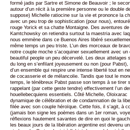
formé jadis par Sartre et Simone de Beauvoir ; le seco
autour d’un récit à la première personne ou le double de
suppose) Michelle ratiocine sur la vie et prononce la c
avec un peu trop de sophistication (pour nous), entour
rouge Yorick et sa chatte Montaigne. Des aventures de
Kamtchowsky on retiendra surtout la maestria avec laq
nous emmène dans ce Buenos Aires libéré sexuellement,
même temps un peu triste. L’un des morceaux de bravou
notre couple moche s’acoquiner sexuellement avec un 
beautiful people un peu décervelé. Les deux attelages s
du long en s’enfilant joyeusement ou non (pour Pabst), 
d’un ensemble qui respire une intense liberté tout en 
de cocasserie et de mélancolie. Tandis que tout le mo
temps, le ténébreux Pabst passe son temps à se tirer su
rappelant (par cette geste tendre) effectivement l’un d
houellebecquiens essentiels. Côté Michelle, Oloixarac
dynamique de célébration et de condamnation de la liber
filée avec son couple héroïque. Cette fois, il s’agit, à
(jamais bon signe les poèmes dans un 1er roman, voyez
réflexions hautement savantes de dire en quoi le gauchi
les beaux jours de la libération argentine est devenu 