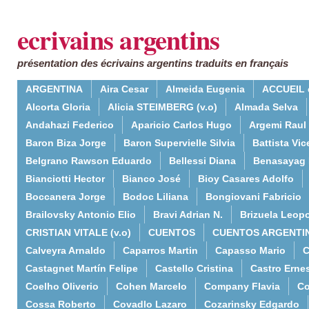
ecrivains argentins
présentation des écrivains argentins traduits en français
ARGENTINA
Aira Cesar
Almeida Eugenia
ACCUEIL 
Alcorta Gloria
Alicia STEIMBERG (v.o)
Almada Selva
Andahazi Federico
Aparicio Carlos Hugo
Argemi Raul
Baron Biza Jorge
Baron Supervielle Silvia
Battista Vic
Belgrano Rawson Eduardo
Bellessi Diana
Benasayag 
Bianciotti Hector
Bianco José
Bioy Casares Adolfo
Boccanera Jorge
Bodoc Liliana
Bongiovani Fabricio
Brailovsky Antonio Elio
Bravi Adrian N.
Brizuela Leop
CRISTIAN VITALE (v.o)
CUENTOS
CUENTOS ARGENTI
Calveyra Arnaldo
Caparros Martin
Capasso Mario
C
Castagnet Martín Felipe
Castello Cristina
Castro Erne
Coelho Oliverio
Cohen Marcelo
Company Flavia
Co
Cossa Roberto
Covadlo Lazaro
Cozarinsky Edgardo