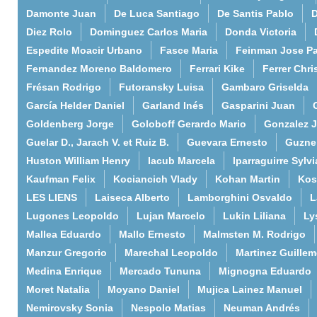
Damonte Juan
De Luca Santiago
De Santis Pablo
D
Diez Rolo
Dominguez Carlos Maria
Donda Victoria
Espedite Moacir Urbano
Fasce Maria
Feinman Jose P
Fernandez Moreno Baldomero
Ferrari Kike
Ferrer Chri
Frésan Rodrigo
Futoransky Luisa
Gambaro Griselda
García Helder Daniel
Garland Inés
Gasparini Juan
Goldenberg Jorge
Goloboff Gerardo Mario
Gonzalez 
Guelar D., Jarach V. et Ruiz B.
Guevara Ernesto
Guzne
Huston William Henry
Iacub Marcela
Iparraguirre Sylvi
Kaufman Felix
Kociancich Vlady
Kohan Martin
Kos
LES LIENS
Laiseca Alberto
Lamborghini Osvaldo
L
Lugones Leopoldo
Lujan Marcelo
Lukin Liliana
Ly
Mallea Eduardo
Mallo Ernesto
Malmsten M. Rodrigo
Manzur Gregorio
Marechal Leopoldo
Martinez Guille
Medina Enrique
Mercado Tununa
Mignogna Eduardo
Moret Natalia
Moyano Daniel
Mujica Lainez Manuel
Nemirovsky Sonia
Nespolo Matias
Neuman Andrés