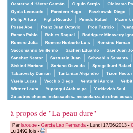
Oesterheld Héctor Germán
Olguin Sergio
Oloixarac Po
Oyola Leonardo
Paredero Hugo
Paszkowski Diego
Philip Arturo
Piglia Ricardo
Pinedo Rafael
Pizarnik 
Posse Abel
Prenz Juan Octavio
Pron Patricio
Puenz
Ramos Pablo
Robles Raquel
Rodriguez Minaverry Ign
Romero Julia
Romero Norberto Luis
Ronsino Hernan
Saccomanno Guillermo
Sacheri Eduardo
Saer Juan J
Sanchez Nestor
Sasturain Juan
Schweblin Samanta
Siskind Mariano
Soriano Osvaldo
Spregelburd Rafael
Tabarovsky Damian
Tantanian Alejandro
Tizon Hector
Varela Lucas
Vecchio Diego
Venturini Aurora
Verbi
Wittner Laura
Yupanqui Atahualpa
Yurkievich Saul
Zo autres choses inclassables.. mescolanza de otras cosas
à propos de "La peau dure"
Par
larouge
•
Garcia Lao Fernanda
• Lundi 17/06/2013 •
Lu 1492 fois •