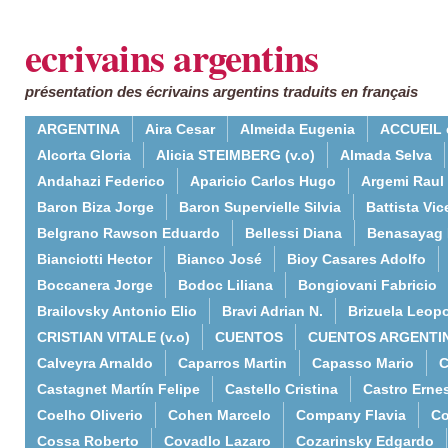
ecrivains argentins
présentation des écrivains argentins traduits en français
ARGENTINA
Aira Cesar
Almeida Eugenia
ACCUEIL 
Alcorta Gloria
Alicia STEIMBERG (v.o)
Almada Selva
Andahazi Federico
Aparicio Carlos Hugo
Argemi Raul
Baron Biza Jorge
Baron Supervielle Silvia
Battista Vic
Belgrano Rawson Eduardo
Bellessi Diana
Benasayag 
Bianciotti Hector
Bianco José
Bioy Casares Adolfo
Boccanera Jorge
Bodoc Liliana
Bongiovani Fabricio
Brailovsky Antonio Elio
Bravi Adrian N.
Brizuela Leop
CRISTIAN VITALE (v.o)
CUENTOS
CUENTOS ARGENTI
Calveyra Arnaldo
Caparros Martin
Capasso Mario
C
Castagnet Martín Felipe
Castello Cristina
Castro Erne
Coelho Oliverio
Cohen Marcelo
Company Flavia
Co
Cossa Roberto
Covadlo Lazaro
Cozarinsky Edgardo