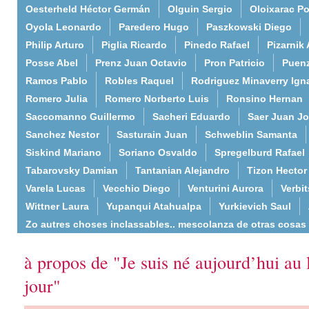
Oesterheld Héctor Germán
Olguin Sergio
Oloixarac Po
Oyola Leonardo
Paredero Hugo
Paszkowski Diego
Philip Arturo
Piglia Ricardo
Pinedo Rafael
Pizarnik 
Posse Abel
Prenz Juan Octavio
Pron Patricio
Puenz
Ramos Pablo
Robles Raquel
Rodriguez Minaverry Ign
Romero Julia
Romero Norberto Luis
Ronsino Hernan
Saccomanno Guillermo
Sacheri Eduardo
Saer Juan J
Sanchez Nestor
Sasturain Juan
Schweblin Samanta
Siskind Mariano
Soriano Osvaldo
Spregelburd Rafael
Tabarovsky Damian
Tantanian Alejandro
Tizon Hector
Varela Lucas
Vecchio Diego
Venturini Aurora
Verbi
Wittner Laura
Yupanqui Atahualpa
Yurkievich Saul
Zo autres choses inclassables.. mescolanza de otras cosas
à propos de "Je suis né aujourd’hui au 
jour"