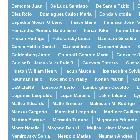
Damonte Juan
De Luca Santiago
De Santis Pablo
D
Diez Rolo
Dominguez Carlos Maria
Donda Victoria
Espedite Moacir Urbano
Fasce Maria
Feinman Jose P
Fernandez Moreno Baldomero
Ferrari Kike
Ferrer Chri
Frésan Rodrigo
Futoransky Luisa
Gambaro Griselda
García Helder Daniel
Garland Inés
Gasparini Juan
Goldenberg Jorge
Goloboff Gerardo Mario
Gonzalez 
Guelar D., Jarach V. et Ruiz B.
Guevara Ernesto
Guzne
Huston William Henry
Iacub Marcela
Iparraguirre Sylvi
Kaufman Felix
Kociancich Vlady
Kohan Martin
Kos
LES LIENS
Laiseca Alberto
Lamborghini Osvaldo
L
Lugones Leopoldo
Lujan Marcelo
Lukin Liliana
Ly
Mallea Eduardo
Mallo Ernesto
Malmsten M. Rodrigo
Manzur Gregorio
Marechal Leopoldo
Martinez Guille
Medina Enrique
Mercado Tununa
Mignogna Eduardo
Moret Natalia
Moyano Daniel
Mujica Lainez Manuel
Nemirovsky Sonia
Nespolo Matias
Neuman Andrés