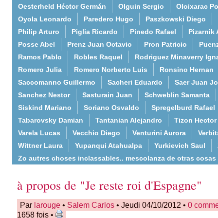
Oesterheld Héctor Germán
Olguin Sergio
Oloixarac Po
Oyola Leonardo
Paredero Hugo
Paszkowski Diego
Philip Arturo
Piglia Ricardo
Pinedo Rafael
Pizarnik 
Posse Abel
Prenz Juan Octavio
Pron Patricio
Puenz
Ramos Pablo
Robles Raquel
Rodriguez Minaverry Ign
Romero Julia
Romero Norberto Luis
Ronsino Hernan
Saccomanno Guillermo
Sacheri Eduardo
Saer Juan J
Sanchez Nestor
Sasturain Juan
Schweblin Samanta
Siskind Mariano
Soriano Osvaldo
Spregelburd Rafael
Tabarovsky Damian
Tantanian Alejandro
Tizon Hector
Varela Lucas
Vecchio Diego
Venturini Aurora
Verbi
Wittner Laura
Yupanqui Atahualpa
Yurkievich Saul
Zo autres choses inclassables.. mescolanza de otras cosas
à propos de "Je reste roi d'Espagne"
Par
larouge
•
Salem Carlos
• Jeudi 04/10/2012 •
0 comme
1658 fois •