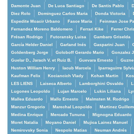
Damonte Juan
De Luca Santiago
De Santis Pablo
D
Diez Rolo
Dominguez Carlos Maria
Donda Victoria
Espedite Moacir Urbano
Fasce Maria
Feinman Jose P
Fernandez Moreno Baldomero
Ferrari Kike
Ferrer Chri
Frésan Rodrigo
Futoransky Luisa
Gambaro Griselda
García Helder Daniel
Garland Inés
Gasparini Juan
Goldenberg Jorge
Goloboff Gerardo Mario
Gonzalez 
Guelar D., Jarach V. et Ruiz B.
Guevara Ernesto
Guzne
Huston William Henry
Iacub Marcela
Iparraguirre Sylvi
Kaufman Felix
Kociancich Vlady
Kohan Martin
Kos
LES LIENS
Laiseca Alberto
Lamborghini Osvaldo
L
Lugones Leopoldo
Lujan Marcelo
Lukin Liliana
Ly
Mallea Eduardo
Mallo Ernesto
Malmsten M. Rodrigo
Manzur Gregorio
Marechal Leopoldo
Martinez Guille
Medina Enrique
Mercado Tununa
Mignogna Eduardo
Moret Natalia
Moyano Daniel
Mujica Lainez Manuel
Nemirovsky Sonia
Nespolo Matias
Neuman Andrés