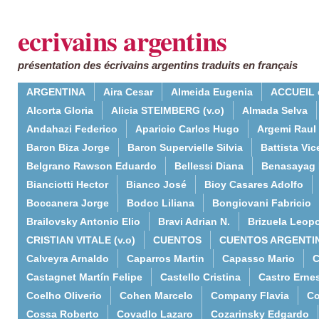
ecrivains argentins
présentation des écrivains argentins traduits en français
ARGENTINA
Aira Cesar
Almeida Eugenia
ACCUEIL 
Alcorta Gloria
Alicia STEIMBERG (v.o)
Almada Selva
Andahazi Federico
Aparicio Carlos Hugo
Argemi Raul
Baron Biza Jorge
Baron Supervielle Silvia
Battista Vic
Belgrano Rawson Eduardo
Bellessi Diana
Benasayag 
Bianciotti Hector
Bianco José
Bioy Casares Adolfo
Boccanera Jorge
Bodoc Liliana
Bongiovani Fabricio
Brailovsky Antonio Elio
Bravi Adrian N.
Brizuela Leop
CRISTIAN VITALE (v.o)
CUENTOS
CUENTOS ARGENTI
Calveyra Arnaldo
Caparros Martin
Capasso Mario
C
Castagnet Martín Felipe
Castello Cristina
Castro Erne
Coelho Oliverio
Cohen Marcelo
Company Flavia
Co
Cossa Roberto
Covadlo Lazaro
Cozarinsky Edgardo