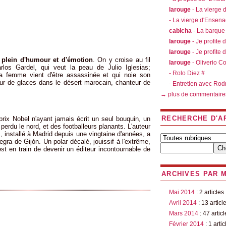
larouge
- La vierge
- La vierge d'Ensen
é
cabicha
- La barque
larouge
- Je profite 
larouge
- Je profite 
, plein d'humour et d'émotion
. On y croise au fil
larouge
- Oliverio C
rlos Gardel, qui veut la peau de Julio Iglesias;
- Rolo Diez #
 la femme vient d'être assassinée et qui noie son
eur de glaces dans le désert marocain, chanteur de
- Entretien avec Rod
→ plus de commentaire
RECHERCHE D'A
rix Nobel n'ayant jamais écrit un seul bouquin, un
perdu le nord, et des footballeurs planants. L'auteur
m
, installé à Madrid depuis une vingtaine d'années, a
gra de Gijón. Un polar décalé, jouissif à l'extrême,
est en train de devenir un éditeur incontournable de
ARCHIVES PAR 
Mai 2014
: 2 articles
Avril 2014
: 13 articl
Mars 2014
: 47 articl
Février 2014
: 1 artic