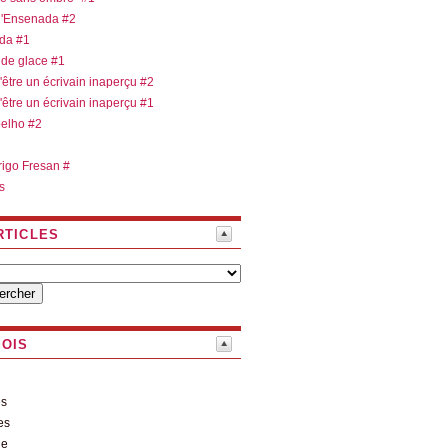
 d'Ensenada #2
ada #1
 de glace #1
d'être un écrivain inaperçu #2
d'être un écrivain inaperçu #1
oelho #2
rigo Fresan #
s
RTICLES
MOIS
es
es
le