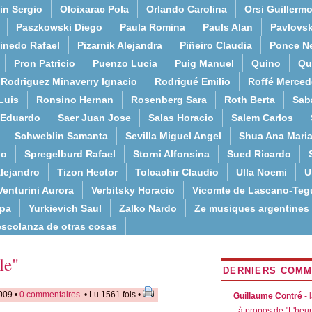
in Sergio
Oloixarac Pola
Orlando Carolina
Orsi Guillerm
Paszkowski Diego
Paula Romina
Pauls Alan
Pavlovs
inedo Rafael
Pizarnik Alejandra
Piñeiro Claudia
Ponce N
Pron Patricio
Puenzo Lucia
Puig Manuel
Quino
Qu
Rodriguez Minaverry Ignacio
Rodrigué Emilio
Roffé Merced
Luis
Ronsino Hernan
Rosenberg Sara
Roth Berta
Sab
 Eduardo
Saer Juan Jose
Salas Horacio
Salem Carlos
Schweblin Samanta
Sevilla Miguel Angel
Shua Ana Mari
do
Spregelburd Rafael
Storni Alfonsina
Sued Ricardo
lejandro
Tizon Hector
Tolcachir Claudio
Ulla Noemi
U
Venturini Aurora
Verbitsky Horacio
Vicomte de Lascano-Teg
lpa
Yurkievich Saul
Zalko Nardo
Ze musiques argentines
escolanza de otras cosas
le"
DERNIERS COMM
009 •
0 commentaires
• Lu 1561 fois •
Guillaume Contré
- 
- à propos de "L'heu