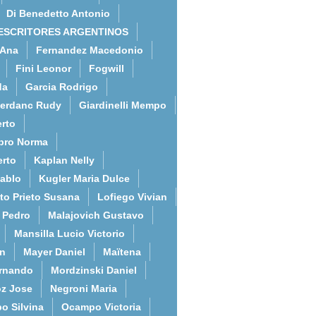
Di Benedetto Antonio
ESCRITORES ARGENTINOS
 Ana
Fernandez Macedonio
Fini Leonor
Fogwill
da
Garcia Rodrigo
erdanc Rudy
Giardinelli Mempo
rto
bro Norma
erto
Kaplan Nelly
Pablo
Kugler Maria Dulce
to Prieto Susana
Lofiego Vivian
l Pedro
Malajovich Gustavo
Mansilla Lucio Victorio
an
Mayer Daniel
Maïtena
ernando
Mordzinski Daniel
z Jose
Negroni Maria
o Silvina
Ocampo Victoria