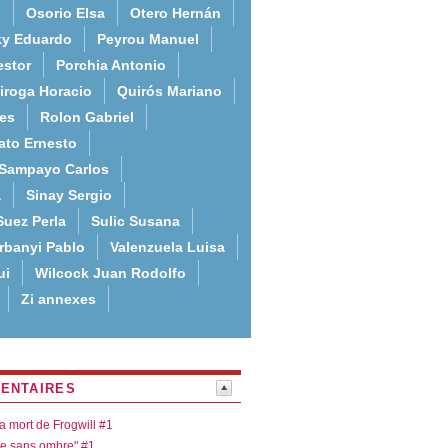
o
Osorio Elsa
Otero Hernán
ky Eduardo
Peyrou Manuel
estor
Porchia Antonio
iroga Horacio
Quirós Mariano
es
Rolon Gabriel
ato Ernesto
Sampayo Carlos
a
Sinay Sergio
Suez Perla
Sulic Susana
rbanyi Pablo
Valenzuela Luisa
ui
Wilcock Juan Rodolfo
Zi annexes
ENTAIRES
la mort de Frogwill #1
re sans ombre" #1