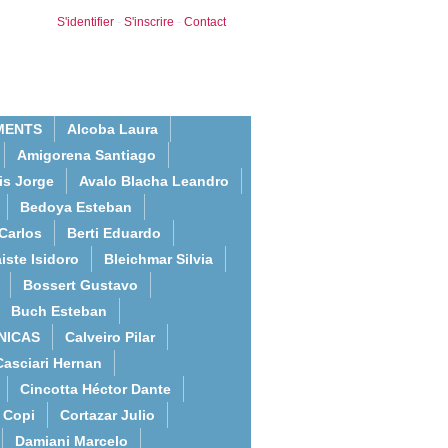
S'identifier
-
S'inscrire
-
Contact
MENTS
Alcoba Laura
Amigorena Santiago
is Jorge
Avalo Blacha Leandro
Bedoya Esteban
Carlos
Berti Eduardo
iste Isidoro
Bleichmar Silvia
Bossert Gustavo
Buch Esteban
NICAS
Calveiro Pilar
Casciari Hernan
Cincotta Héctor Dante
Copi
Cortazar Julio
Damiani Marcelo