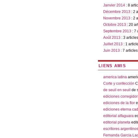
Janvier 2014
: 8 arti
Décembre 2013
: 2 a
Novembre 2013
: 2 a
Octobre 2013
: 20 ar
Septembre 2013
: 7 
Août 2013
: 3 article
Juillet 2013
: 1 articl
Juin 2013
: 7 articles
LIENS AMIS
america latina
americ
Corte y confección
Co
de seuil en seuil
de s
ediciones corregidor
ediciones de la flor
e
ediciones eterna ca
editorial alfaguara
ed
editorial planeta
edit
escritores argentino
Fernanda Garcia La