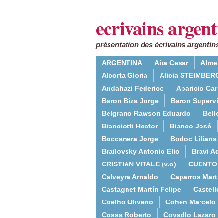
ecrivains argent
présentation des écrivains argentins
ARGENTINA
Aira Cesar
Alme
Alcorta Gloria
Alicia STEIMBERG
Andahazi Federico
Aparicio Ca
Baron Biza Jorge
Baron Supervie
Belgrano Rawson Eduardo
Bell
Bianciotti Hector
Bianco José
Boccanera Jorge
Bodoc Liliana
Brailovsky Antonio Elio
Bravi Ad
CRISTIAN VITALE (v.o)
CUENTO
Calveyra Arnaldo
Caparros Mart
Castagnet Martín Felipe
Castell
Coelho Oliverio
Cohen Marcelo
Cossa Roberto
Covadlo Lazaro