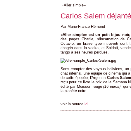
«Aller simple»
Carlos Salem déjant
Par Marie-France Rémond
«Aller simple» est un petit bijou noir
des pages Charlie, réincarnation de Ca
Octavio, un brave type introverti dont
chagrin dans la vodka; et Soldati, vend
tango à ses heures perdues.
Sans compter des voyous boliviens, un p
chat infernal, une équipe de cinéma qui a 
de cette épopée, l'Argentin
Carlos Sale
reçu pour ce livre le prix de la Semana Ne
édité par Moisson rouge
(16 euros)
, qui 
la planète noire.
voir la source
ici