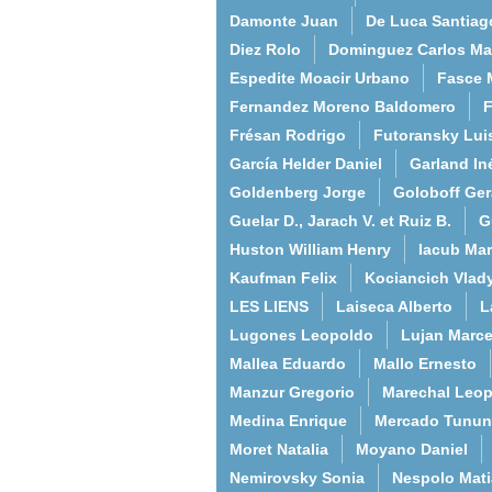
Damonte Juan
De Luca Santiag
Diez Rolo
Dominguez Carlos Ma
Espedite Moacir Urbano
Fasce 
Fernandez Moreno Baldomero
F
Frésan Rodrigo
Futoransky Lui
García Helder Daniel
Garland In
Goldenberg Jorge
Goloboff Ger
Guelar D., Jarach V. et Ruiz B.
G
Huston William Henry
Iacub Mar
Kaufman Felix
Kociancich Vlad
LES LIENS
Laiseca Alberto
L
Lugones Leopoldo
Lujan Marce
Mallea Eduardo
Mallo Ernesto
Manzur Gregorio
Marechal Leo
Medina Enrique
Mercado Tunun
Moret Natalia
Moyano Daniel
Nemirovsky Sonia
Nespolo Mati