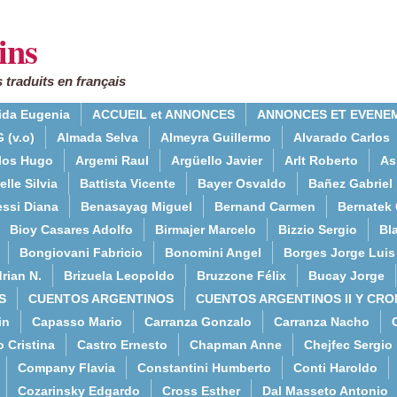
ins
 traduits en français
ida Eugenia
ACCUEIL et ANNONCES
ANNONCES ET EVENE
 (v.o)
Almada Selva
Almeyra Guillermo
Alvarado Carlos
rlos Hugo
Argemi Raul
Argüello Javier
Arlt Roberto
As
lle Silvia
Battista Vicente
Bayer Osvaldo
Bañez Gabriel
essi Diana
Benasayag Miguel
Bernand Carmen
Bernatek 
Bioy Casares Adolfo
Birmajer Marcelo
Bizzio Sergio
Bla
Bongiovani Fabricio
Bonomini Angel
Borges Jorge Luis
rian N.
Brizuela Leopoldo
Bruzzone Félix
Bucay Jorge
S
CUENTOS ARGENTINOS
CUENTOS ARGENTINOS II Y CRO
in
Capasso Mario
Carranza Gonzalo
Carranza Nacho
o Cristina
Castro Ernesto
Chapman Anne
Chejfec Sergio
Company Flavia
Constantini Humberto
Conti Haroldo
Cozarinsky Edgardo
Cross Esther
Dal Masseto Antonio