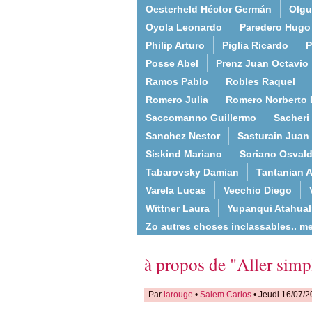
Oesterheld Héctor Germán
Olgu
Oyola Leonardo
Paredero Hugo
Philip Arturo
Piglia Ricardo
P
Posse Abel
Prenz Juan Octavio
Ramos Pablo
Robles Raquel
Romero Julia
Romero Norberto 
Saccomanno Guillermo
Sacheri
Sanchez Nestor
Sasturain Juan
Siskind Mariano
Soriano Osval
Tabarovsky Damian
Tantanian A
Varela Lucas
Vecchio Diego
Wittner Laura
Yupanqui Atahua
Zo autres choses inclassables.. m
à propos de "Aller simp
Par
larouge
•
Salem Carlos
• Jeudi 16/07/2