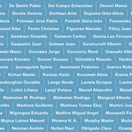
o
De Santis Pablo
Del Campo Estanislao
Denevi Marco
ria
Donda Victoria
Dorfman Ariel
Dujovne Ortiz Alicia
Maria
Feinman Jose Pablo
Fendrik Silvia Inès
Fernandez
errari Kike
Ferrer Christian
Figueras Marcelo
Filloy Juan
sa
Gambaro Griselda
Gamerro Carlos
Garcia Lao Fernan
és
Gasparini Juan
Gelman Juan
Gerchunoff Alberto
G
ardo Mario
Gonzalez Jorge
Goscinny René
Granado Albe
uevara Ernesto
Guzner Susana
Güiraldes Ricardo
Huido
cela
Iparraguirre Sylvia
Jeanmaire Federico
Juarroz Rob
y
Kohan Martin
Kostzer Kado
Kozameh Alicia
Krantz 
amborghini Osvaldo
Lange Norah
Larreta Enrique
Lastre
lo
Lukin Liliana
Lysyj Viviana
Maciel Alejandro
Maira
Malmsten M. Rodrigo
Malmsten Rodrigo
Manguel Alberto
poldo
Martinez Guillemo
Martinez Tomas Eloy
Martini Ju
a
Mignogna Eduardo
Molfino Miguel Angel
Monacelli F
Mujica Lainez Manuel
Murena H. A.
Murphy Martin
Muño
as
Neuman Andrés
Nuñez Raul
Obligado Clara
Ocamp