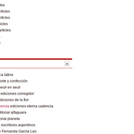
cles
rticles
rticles
ticles
articles
s
e
a latina
rte y confección
euil en seuil
ediciones corregidor
diciones de la flor
dencia
ediciones eterna cadencia
itorial alfaguara
orial planeta
s
escritores argentinos
o
Fernanda Garcia Lao