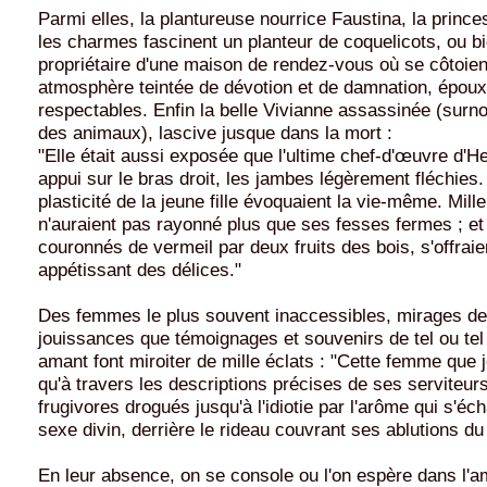
Parmi elles, la plantureuse nourrice Faustina, la princ
les charmes fascinent un planteur de coquelicots, ou bi
propriétaire d'une maison de rendez-vous où se côtoie
atmosphère teintée de dévotion et de damnation, époux
respectables. Enfin la belle Vivianne assassinée (su
des animaux), lascive jusque dans la mort :
"Elle était aussi exposée que l'ultime chef-d'œuvre d'
appui sur le bras droit, les jambes légèrement fléchies.
plasticité de la jeune fille évoquaient la vie-même. Mil
n'auraient pas rayonné plus que ses fesses fermes ; et
couronnés de vermeil par deux fruits des bois, s'offrai
appétissant des délices."
Des femmes le plus souvent inaccessibles, mirages de 
jouissances que témoignages et souvenirs de tel ou tel
amant font miroiter de mille éclats : "Cette femme que 
qu'à travers les descriptions précises de ses serviteur
frugivores drogués jusqu'à l'idiotie par l'arôme qui s'éc
sexe divin, derrière le rideau couvrant ses ablutions du
En leur absence, on se console ou l'on espère dans l'ami