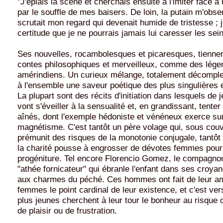
"J'épiais la scène et cherchais ensuite à l'imiter face à
par le souffle de mes baisers. De loin, la putain m'obser
scrutait mon regard qui devenait humide de tristesse ; j
certitude que je ne pourrais jamais lui caresser les sein
Ses nouvelles, rocambolesques et picaresques, tiennent
contes philosophiques et merveilleux, comme des lége
amérindiens. Un curieux mélange, totalement décomple
à l'ensemble une saveur poétique des plus singulières 
La plupart sont des récits d'initiation dans lesquels de
vont s'éveiller à la sensualité et, en grandissant, tenter
aînés, dont l'exemple hédoniste et vénéneux exerce su
magnétisme. C'est tantôt un père volage qui, sous couv
prémunit des risques de la monotonie conjugale, tantôt 
la charité pousse à engrosser de dévotes femmes pour
progéniture. Tel encore Florencio Gomez, le compagnon
"athée fornicateur" qui ébranle l'enfant dans ses croyanc
aux charmes du péché. Ces hommes ont fait de leur a
femmes le point cardinal de leur existence, et c'est ver
plus jeunes cherchent à leur tour le bonheur au risque
de plaisir ou de frustration.