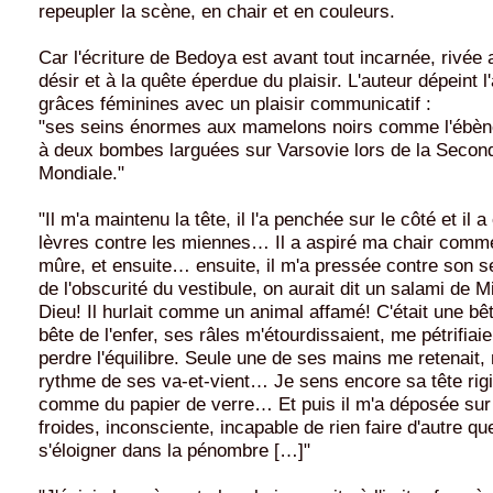
repeupler la scène, en chair et en couleurs.
Car l'écriture de Bedoya est avant tout incarnée, rivée 
désir et à la quête éperdue du plaisir. L'auteur dépeint l
grâces féminines avec un plaisir communicatif :
"ses seins énormes aux mamelons noirs comme l'ébèn
à deux bombes larguées sur Varsovie lors de la Secon
Mondiale."
"Il m'a maintenu la tête, il l'a penchée sur le côté et il 
lèvres contre les miennes… Il a aspiré ma chair com
mûre, et ensuite… ensuite, il m'a pressée contre son 
de l'obscurité du vestibule, on aurait dit un salami de
Dieu! Il hurlait comme un animal affamé! C'était une bê
bête de l'enfer, ses râles m'étourdissaient, me pétrifiaien
perdre l'équilibre. Seule une de ses mains me retenait,
rythme de ses va-et-vient… Je sens encore sa tête rig
comme du papier de verre… Et puis il m'a déposée sur 
froides, inconsciente, incapable de rien faire d'autre qu
s'éloigner dans la pénombre […]"