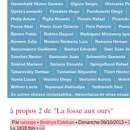
Oesterheld Héctor Germán
Olguin Sergio
Oloixarac Po
Oyola Leonardo
Paredero Hugo
Paszkowski Diego
Philip Arturo
Piglia Ricardo
Pinedo Rafael
Pizarnik 
Posse Abel
Prenz Juan Octavio
Pron Patricio
Puenz
Ramos Pablo
Robles Raquel
Rodriguez Minaverry Ign
Romero Julia
Romero Norberto Luis
Ronsino Hernan
Saccomanno Guillermo
Sacheri Eduardo
Saer Juan J
Sanchez Nestor
Sasturain Juan
Schweblin Samanta
Siskind Mariano
Soriano Osvaldo
Spregelburd Rafael
Tabarovsky Damian
Tantanian Alejandro
Tizon Hector
Varela Lucas
Vecchio Diego
Venturini Aurora
Verbi
Wittner Laura
Yupanqui Atahualpa
Yurkievich Saul
Zo autres choses inclassables.. mescolanza de otras cosas
à propos 2 de "La fosse aux ours"
Par
larouge
•
Bedoya Esteban
• Dimanche 06/10/2013 •
Lu 1818 fois •