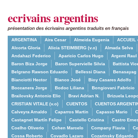
ecrivains argentins
présentation des écrivains argentins traduits en français
ARGENTINA
Aira Cesar
Almeida Eugenia
ACCUEIL 
Alcorta Gloria
Alicia STEIMBERG (v.o)
Almada Selva
Andahazi Federico
Aparicio Carlos Hugo
Argemi Raul
Baron Biza Jorge
Baron Supervielle Silvia
Battista Vic
Belgrano Rawson Eduardo
Bellessi Diana
Benasayag 
Bianciotti Hector
Bianco José
Bioy Casares Adolfo
Boccanera Jorge
Bodoc Liliana
Bongiovani Fabricio
Brailovsky Antonio Elio
Bravi Adrian N.
Brizuela Leop
CRISTIAN VITALE (v.o)
CUENTOS
CUENTOS ARGENTI
Calveyra Arnaldo
Caparros Martin
Capasso Mario
C
Castagnet Martín Felipe
Castello Cristina
Castro Erne
Coelho Oliverio
Cohen Marcelo
Company Flavia
Co
Cossa Roberto
Covadlo Lazaro
Cozarinsky Edgardo